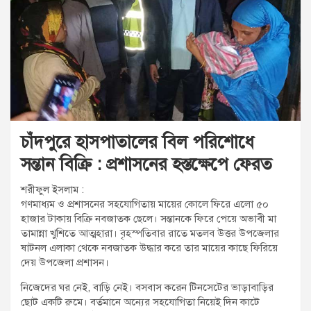
t
:
চাঁদপুরে হাসপাতালের বিল পরিশোধে
সন্তান বিক্রি : প্রশাসনের হস্তক্ষেপে ফেরত
শরীফুল ইসলাম :
গণমাধ্যম ও প্রশাসনের সহযোগিতায় মায়ের কোলে ফিরে এলো ৫০
হাজার টাকায় বিক্রি নবজাতক ছেলে। সন্তানকে ফিরে পেয়ে অভাবী মা
তামান্না খুশিতে আত্মহারা। বৃহস্পতিবার রাতে মতলব উত্তর উপজেলার
ষাটনল এলাকা থেকে নবজাতক উদ্ধার করে তার মায়ের কাছে ফিরিয়ে
দেয় উপজেলা প্রশাসন।
নিজেদের ঘর নেই, বাড়ি নেই। বসবাস করেন টিনসেটের ভাড়াবাড়ির
ছোট একটি রুমে। বর্তমানে অন্যের সহযোগিতা নিয়েই দিন কাটে