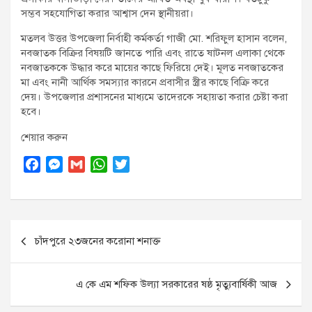
সম্ভব সহযোগিতা করার আশ্বাস দেন স্থানীয়রা।
মতলব উত্তর উপজেলা নির্বাহী কর্মকর্তা গাজী মো. শরিফুল হাসান বলেন,
নবজাতক বিক্রির বিষয়টি জানতে পারি এবং রাতে ষাটনল এলাকা থেকে
নবজাতককে উদ্ধার করে মায়ের কাছে ফিরিয়ে দেই। মূলত নবজাতকের
মা এবং নানী আর্থিক সমস্যার কারনে প্রবাসীর স্ত্রীর কাছে বিক্রি করে
দেয়। উপজেলার প্রশাসনের মাধ্যমে তাদেরকে সহায়তা করার চেষ্টা করা
হবে।
শেয়ার করুন
F
M
G
W
T
a
e
m
h
w
c
s
a
a
i
e
s
i
t
t
Post
b
e
l
s
t
চাঁদপুরে ২৩জনের করোনা শনাক্ত
o
n
A
e
navigation
o
g
p
r
k
e
p
এ কে এম শফিক উল্যা সরকারের ষষ্ঠ মৃত্যুবার্ষিকী আজ
r