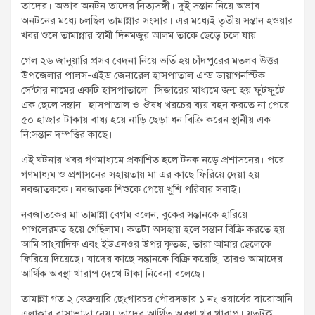
তাদের। অভাব অনটন তাদের নিত্যসঙ্গী। দুই সন্তান নিয়ে অভাব
অনটনের মধ্যে চলছিল তামান্নার সংসার। এর মধ্যেই তৃতীয় সন্তান হওয়ার
খবর শুনে তামান্নার স্বামী দিনমজুর আলম তাকে ছেড়ে চলে যায়।
গেল ২৬ জানুয়ারি প্রসব বেদনা নিয়ে ভর্তি হয় চাঁদপুরের মতলব উত্তর
উপজেলার পালস-এইড জেনারেল হাসপাতাল এন্ড ডায়াগনস্টিক
সেন্টার নামের একটি হাসপাতালে। সিজারের মাধ্যমে জন্ম হয় ফুটফুটে
এক ছেলে সন্তান। হাসপাতাল ও ঔষধ খরচের ব্যয় বহন করতে না পেরে
৫০ হাজার টাকায় বাধ্য হয়ে নাড়ি ছেড়া ধন বিক্রি করেন স্থানীয় এক
নি:সন্তান দম্পত্তির কাছে।
এই ঘটনার খবর গণমাধ্যমে প্রকাশিত হলে টনক নড়ে প্রশাসনের। পরে
গণমাধ্যম ও প্রশাসনের সহায়তায় মা এর কাছে ফিরিয়ে দেয়া হয়
নবজাতককে। নবজাতক শিশুকে পেয়ে খুশি পরিবার সবাই।
নবজাতকের মা তামান্না বেগম বলেন, বুকের সন্তানকে হারিয়ে
পাগলেরমত হয়ে গেছিলাম। কতটা অসহায় হলে সন্তান বিক্রি করতে হয়।
আমি সাংবাদিক এবং ইউএনওর উপর কৃতজ্ঞ, তারা আমার ছেলেকে
ফিরিয়ে দিয়েছে। যাদের কাছে সন্তানকে বিক্রি করেছি, তারও আমাদের
আর্থিক অবস্থা খারাপ দেখে টাকা নিবেনা বলেছে।
তামান্না গত ২ ফেব্রুয়ারি ছেংগারচর পৌরসভার ১ নং ওয়ার্যের বারোআনি
এলাকার বাসাভাড়া নেয়। তাদের আর্থিত অবস্থা খুব খারাপ। যতটুকু