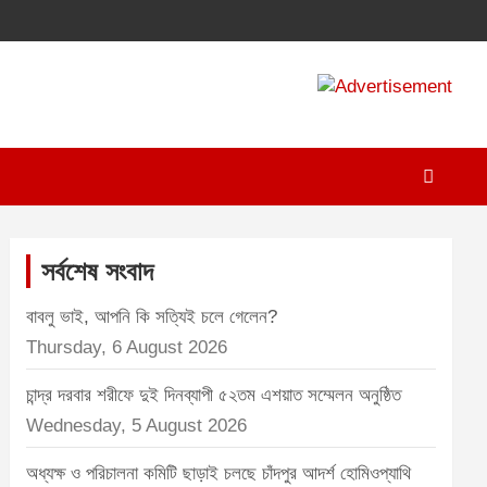
A
d
v
e
r
t
সর্বশেষ সংবাদ
i
বাবলু ভাই, আপনি কি সত্যিই চলে গেলেন?
s
Thursday, 6 August 2026
e
m
চান্দ্র দরবার শরীফে দুই দিনব্যাপী ৫২তম এশয়াত সম্মেলন অনুষ্ঠিত
e
Wednesday, 5 August 2026
n
অধ্যক্ষ ও পরিচালনা কমিটি ছাড়াই চলছে চাঁদপুর আদর্শ হোমিওপ্যাথি