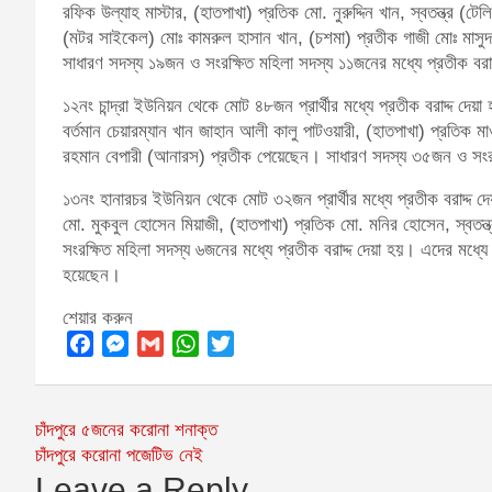
রফিক উল্যাহ মাস্টার, (হাতপাখা) প্রতিক মো. নুরুদ্দিন খান, স্বতন্ত্র 
(মটর সাইকেল) মোঃ কামরুল হাসান খান, (চশমা) প্রতীক গাজী মোঃ মাসুদ 
সাধারণ সদস্য ১৯জন ও সংরক্ষিত মহিলা সদস্য ১১জনের মধ্যে প্রতীক বরা
১২নং চান্দ্রা ইউনিয়ন থেকে মোট ৪৮জন প্রার্থীর মধ্যে প্রতীক বরাদ্দ দেয়
বর্তমান চেয়ারম্যান খান জাহান আলী কালু পাটওয়ারী, (হাতপাখা) প্রতিক মাও
রহমান বেপারী (আনারস) প্রতীক পেয়েছেন। সাধারণ সদস্য ৩৫জন ও সংরক্ষ
১৩নং হানারচর ইউনিয়ন থেকে মোট ৩২জন প্রার্থীর মধ্যে প্রতীক বরাদ্দ দে
মো. মুকবুল হোসেন মিয়াজী, (হাতপাখা) প্রতিক মো. মনির হোসেন, স্বত
সংরক্ষিত মহিলা সদস্য ৬জনের মধ্যে প্রতীক বরাদ্দ দেয়া হয়। এদের মধ্যে ৩ন
হয়েছেন।
শেয়ার করুন
F
M
G
W
T
a
e
m
h
w
c
s
a
a
i
Post
চাঁদপুরে ৫জনের করোনা শনাক্ত
e
s
i
t
t
চাঁদপুরে করোনা পজেটিভ নেই
navigation
b
e
l
s
t
Leave a Reply