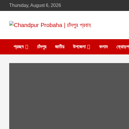
Skip
Thursday, August 6, 2026
to
content
Daily newspaper in chandpur
Chandpur Probaha |
প্রচ্ছদ
চাঁদপুর
জাতীয়
উপজেলা
কলাম
ক্রোড়প
চাঁদপুর প্রবাহ