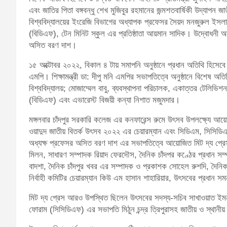
এবং জাতির পিতা বঙ্গবন্ধু শেখ মুজিবুর রহমানের জন্মশতবার্ষিকী উদ্যাপন
বিশ্ববিদ্যালয়ের ইংরেজি বিভাগের অধ্যাপক প্রফেসর সৈয়দ মনজুরুল ইসলা
(বিডিএফ), টেন মিনিট স্কুল এর প্রতিষ্ঠাতা আয়মান সাদিক। উদ্বোধনী অন
অসিত বরণ দাশ।
১৫ অক্টোবর ২০২২, বিকাল ৪ টায় সমাপনি অনুষ্ঠানে প্রধান অতিথি হিসেব
এমপি। শিক্ষামন্ত্রী ডা: দীপু মনি এমপির সভাপতিত্বে অনুষ্ঠানে বিশেষ অ
বিশ্ববিদ্যালয়; মোজাম্মেল বাবু, ব্যবস্থাপনা পরিচালক, একাত্তর টেলিভিশ
(বিডিএফ) এবং এভারেস্ট বিজয়ী কন্যা নিশাত মজুমদার।
মঙ্গলবার চাঁদপুর সরকারি কলেজ এর কনফারেন্স রুমে উৎসব উপলক্ষ্যে আয়
ওয়াদুদ জাতীয় বিতর্ক উৎসব ২০২২ এর চেয়ারম্যান এবং সিডিএম, সিসিডিএ
অধ্যক্ষ প্রফেসর অসিত বরণ দাশ এর সভাপতিত্বে আয়োজিত মিট দ্য প্রেস অন
মিলন, সাধারণ সম্পাদক রিয়াদ ফেরদৌস, দৈনিক চাঁদপর কণ্ঠের প্রধান সম্প
বাদশা, দৈনিক চাঁদপুর খবর এর সম্পাদক ও প্রকাশক সোহেল রুশদি, দৈনি
নির্বাহী কমিটির চেয়ারম্যান কিউ এম হাসান শাহারিয়ার, উৎসবের প্রধান
মিট দ্য প্রেস আরও উপস্থিত ছিলেন উৎসবের সদস্য-সচিব সাখাওয়াত ইম
ফোরাম (সিসিডিএফ) এর সভাপতি মিঠুন চন্দ্র ত্রিপুরাসহ জাতীয় ও স্থানীয় গ