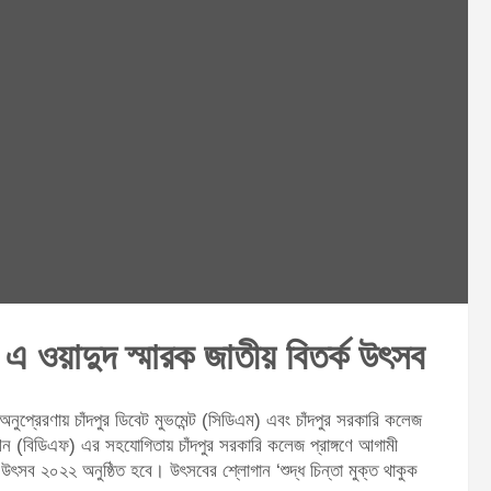
 এ ওয়াদুদ স্মারক জাতীয় বিতর্ক উৎসব
নুপ্রেরণায় চাঁদপুর ডিবেট মুভমেন্ট (সিডিএম) এবং চাঁদপুর সরকারি কলেজ
(বিডিএফ) এর সহযোগিতায় চাঁদপুর সরকারি কলেজ প্রাঙ্গণে আগামী
উৎসব ২০২২ অনুষ্ঠিত হবে। উৎসবের শ্লোগান ‘শুদ্ধ চিন্তা মুক্ত থাকুক