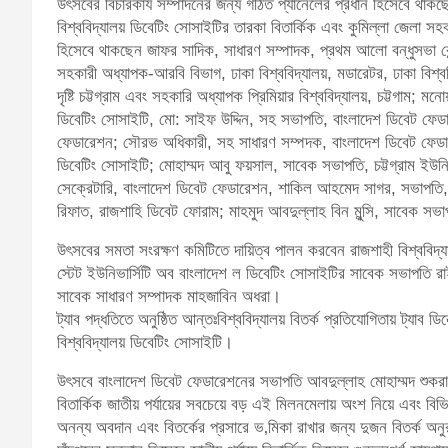
উৎসবের বিচারকার্য সম্পাদনের জন্য গঠিত প্যানেলের প্রধান হিসেবে থাক
বিশ্ববিদ্যালয় ডিবেটিং সোসাইটির তারকা বিতার্কিক এবং কুমিল্লা জেলা স
হিসেবে থাকছেন জাফর সাদিক, সাধারণ সম্পাদক, প্রথম আলো বন্ধুসভা কেন্দ্
সহকারী অধ্যাপক-আরবি বিভাগ, ঢাকা বিশ্ববিদ্যালয়, মডারেটর, ঢাকা বিশ্ববি
দৃষ্টি চট্টগ্রাম এবং সহকারি অধ্যাপক প্রিমিয়ার বিশ্ববিদ্যালয়, চট্টগাম; 
ডিবেটিং সোসাইটি, মো: সাইফ উদ্দিন, সহ সভাপতি, বাংলাদেশ ডিবেট ফেডা
ফেডারেশন; সৌরভ অধিকারী, সহ সাধারণ সম্পদক, বাংলাদেশ ডিবেট ফেডারেশ
ডিবেটিং সোসাইটি; মোহাম্মদ আবু ফয়সাল, সাবেক সভাপতি, চট্টগ্রাম ইউনি
সেক্রেটারি, বাংলাদেশ ডিবেট ফেডারেশন, শাকিল আহমেদ সাগর, সভাপতি, 
রিফাত, রাজশাহি ডিবেট ফোরাম; মাহমুদ আবদুল্লাহ বিন মুন্সি, সাবেক স
উৎসবের সমতা সংরক্ষণ কমিটিতে দায়িত্ব পালন করবেন রাজশাহী বিশ্ববিদ্
স্টেট ইউনিভার্সিটি অব বাংলাদেশ ল ডিবেটিং সোসাইটির সাবেক সভাপতি 
সাবেক সাধারণ সম্পাদক মাহজাবিন অধরা।
ট্যাব পদ্ধতিতে অনুষ্ঠিত আন্তঃবিশ্ববিদ্যালয় বিতর্ক প্রতিযোগিতায় ট্যাব ড
বিশ্ববিদ্যালয় ডিবেটিং সোসাইটি।
উৎসবে বাংলাদেশ ডিবেট ফেডারেশনের সভাপতি আবদুল্লাহ মোহাম্মদ শুকরানা
বিতার্কিক জাতীয় পর্যায়ের সবচেয়ে বড় এই মিলনমেলায় অংশ নিয়ে এবং বিভিন্
অনন্য অবদান এবং বিতর্কের প্রসারে ভ‚মিকা রাখার জন্য দুজন বিতর্ক 