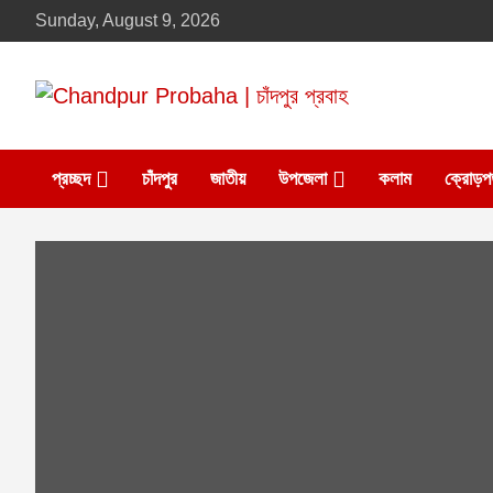
Skip
Sunday, August 9, 2026
to
content
Daily newspaper in chandpur
Chandpur Probaha |
প্রচ্ছদ
চাঁদপুর
জাতীয়
উপজেলা
কলাম
ক্রোড়প
চাঁদপুর প্রবাহ