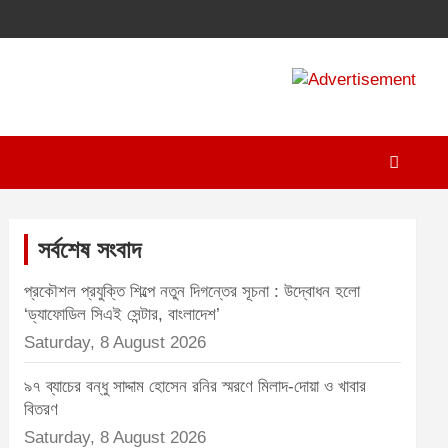
A
d
v
e
r
t
সর্বশেষ সংবাদ
i
প্রকৌশল প্রযুক্তি শিল্পে নতুন দিগন্তের সূচনা : উদ্বোধন হলো
s
‘ড্যাফোডিল সিএই সেন্টার, বাংলাদেশ’
e
Saturday, 8 August 2026
m
৯৭ ব্যাচের বন্ধু সাদ্দাম হোসেন রনির স্মরণে মিলাদ-দোয়া ও খাবার
e
বিতরণ
n
Saturday, 8 August 2026