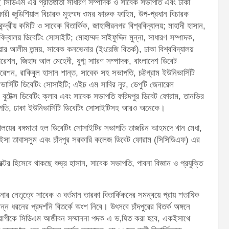
ছে সিডিএম এর প্রতিষ্ঠাতা সাধারণ সম্পাদক ও সাবেক সভাপতি এবং ঢাকা
হকারী জুডিশিয়াল বিচারক মুহম্মদ ওমর ফারুক ফাহিম, উপ-প্রধান বিচারক
রীয় কমিটি ও সাবেক বিতার্কিক, জাহাঙ্গীরনগর বিশ্ববিদ্যালয়; মাহাদী হাসান,
দ্যালয় ডিবেটিং সোসাইটি; মোহাম্মদ সাইফুদ্দিন মুন্না, সাধারণ সম্পাদক,
মনোয়ার আলীম তন্ময়, সাবেক কনভেনার (ইংরেজি বিতর্ক), ঢাকা বিশ্ববিদ্যালয়
রেশন, জিহাদ আল মেহেদী, যুগ্ম সাারণ সম্পাদক, বাংলাদেশ ডিবেট
ন, রাকিবুল হাসান শান্ত, সাবেক সহ সভাপতি, চট্টগ্রাম ইউনিভার্সিটি
ভার্সিটি ডিবেটিং সোসাইটি; এইচ এম সাবির নূর, ডেপুটি জেনারেল
বুটেক্স ডিবেটিং ক্লাব এবং সাবেক সভাপতি ফরিদপুর ডিবেট ফোরাম, তানভির
ভাপতি, ঢাকা ইউনিভার্সিটি ডিবেটিং সোসাইটিসহ আরও অনেকে।
যালয়ের বঙ্গমাতা হল ডিবেটিং সোসাইটির সভাপতি তাজরিন আহমদে খান মেধা,
রাইসা তাবাসসুম এবং চাঁদপুর সরকারি কলেজ ডিবেট ফোরাম (সিসিডিএফ) এর
িরেক্টর হিসেবে থাকছে শুভ্র হাসান, সাবেক সভাপতি, পাবনা বিজ্ঞান ও প্রযুক্তি
র নেতৃত্বে সাবেক ও বর্তমান তারকা বিতার্কিকদের সমন্বয়ে প্রায় শতাধিক
ন ধরনের প্রদর্শনি বিতর্কে অংশ নিবে। উৎসবে চাঁদপুরের বিতর্ক অঙ্গনে
অনুরাগীকে সিডিএম আজীবন সম্মাননা পদক এ ভ‚ষিত করা হবে, একইসাথে