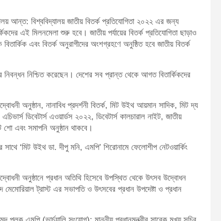
লয় আন্ত: বিশ্ববিদ্যালয় জাতীয় বিতর্ক প্রতিযোগিতা ২০২২ এর জন্য
িকদের এই মিলনমেলা শুরু হবে। জাতীয় পর্যায়ের বিতর্ক প্রতিযোগিতা ছাড়াও
িতার্কিক এবং বিতর্ক অনুরাগীদের অংশগ্রহণে অনুষ্ঠিত হবে জাতীয় বিতর্ক
ের নিবন্ধন নিশ্চিত করেছেন। দেশের সব প্রান্ত থেকে আগত বিতার্কিকদের
দ্বোধনী অনুষ্ঠান, নানাবিধ প্রদর্শনী বিতর্ক, মিট উইথ আয়মান সাদিক, মিট দ্য
এচিভার্স ডিবেটার্স এওয়ার্ডস ২০২২, ডিবেটার্স কালচারাল নাইট, জাতীয়
ডিবেট শো এবং সমাপনি অনুষ্ঠান থাকবে।
ি এর সাথে ‘মিট উইথ ডা. দীপু মনি, এমপি’ শিরোনামে ফেলোশীপ নেটওয়ার্কিং
্বোধনী অনুষ্ঠানে প্রধান অতিথি হিসেবে উপস্থিত থেকে উৎসব উদ্বোধন
দ মেমোরিয়াল ট্রাস্ট এর সভাপতি ও উৎসবের প্রধান উপদেষ্টা ও প্রধান
 পলক এমপি (ভার্চুয়ালি সংযোগ); মাননীয় প্রধানমন্ত্রীর সাবেক মূখ্য সচিব