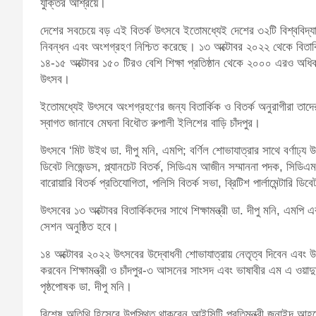
যুক্তির আশ্রয়ে।
দেশের সবচেয়ে বড় এই বিতর্ক উৎসবে ইতোমধ্যেই দেশের ৩২টি বিশ্ববিদ্যা
নিবন্ধন এবং অংশগ্রহণ নিশ্চিত করেছে। ১৩ অক্টোবর ২০২২ থেকে বিতার্ক
১৪-১৫ অক্টোবর ১৫০ টিরও বেশি শিক্ষা প্রতিষ্ঠান থেকে ২০০০ এরও অধিক ব
উৎসব।
ইতোমধ্যেই উৎসবে অংশগ্রহণের জন্য বিতার্কিক ও বিতর্ক অনুরাগীরা তাদ
স্বাগত জানাবে মেঘনা বিধৌত রুপালী ইলিশের বাড়ি চাঁদপুর।
উৎসবে ‘মিট উইথ ডা. দীপু মনি, এমপি; বর্ণিল শোভাযাত্রার সাথে বর্ণাঢ্য উ
ডিবেট লিজেন্ডস, প্ল্যানচেট বিতর্ক, সিডিএম আজীন সম্মাননা পদক, সিডিএম 
বারোয়ারি বিতর্ক প্রতিযোগিতা, পলিসি বিতর্ক সভা, ব্রিটিশ পার্লামেন্টারি 
উৎসবের ১৩ অক্টোবর বিতার্কিকদের সাথে শিক্ষামন্ত্রী ডা. দীপু মনি, এমপ
সেশন অনুষ্ঠিত হবে।
১৪ অক্টোবর ২০২২ উৎসবের উদ্বোধনী শোভাযাত্রায় নেতৃত্ব দিবেন এবং উদ
করবেন শিক্ষামন্ত্রী ও চাঁদপুর-৩ আসনের সাংসদ এবং ভাষাবীর এম এ ওয়াদু
পৃষ্ঠপোষক ডা. দীপু মনি।
বিশেষ অতিথি হিসেবে উপস্থিত থাকবেন আইসিটি প্রতিমন্ত্রী জুনাইদ আহমেদ