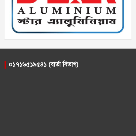
০১৭১৬৫১৯৫৪১ (বার্তা বিভাগ)