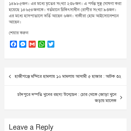
১৪৯৮৫জন। এর মধ্যে মৃতের সংখ্যা ২৩৮জন। এ পর্যন্ত সুস্থ ঘোষণা করা
হয়েছে ১৪৬৫৪জনকে। বর্তমানে চিকিৎসাধীন রোগীর সংখ্যা ৯৩জন।
এর মধ্যে হাসপাতালে ভর্তি আছেন ৬জন। বাকীরা হোম আইসোলেশনে
আছেন।
শেয়ার করুন
F
M
G
W
T
a
e
m
h
w
c
s
a
a
i
e
s
i
t
t
Post
b
e
l
s
t
হাজীগঞ্জে মন্দিরে হামলায় ১০ মামলায় আসামী ৫ হাজার : আটক ৩২
o
n
A
e
navigation
o
g
p
r
k
e
p
চাঁদপুরে দম্পতি খুনের রহস্য উন্মোচন : চোর থেকে জোড়া খুনে
r
জড়ায় মালেক
Leave a Reply