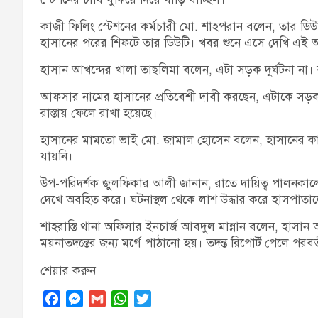
কাজী ফিলিং স্টেশনের কর্মচারী মো. শাহপরান বলেন, তার ডিউট
হাসানের পরের শিফটে তার ডিউটি। খবর শুনে এসে দেখি এই অব
হাসান আখন্দের খালা তাছলিমা বলেন, এটা সড়ক দুর্ঘটনা না। রাত
আফসার নামের হাসানের প্রতিবেশী দাবী করছেন, এটাকে সড়ক দ
রাস্তায় ফেলে রাখা হয়েছে।
হাসানের মামতো ভাই মো. জামাল হোসেন বলেন, হাসানের কাছ
যায়নি।
উপ-পরিদর্শক জুলফিকার আলী জানান, রাতে দায়িত্ব পালনক
দেখে অবহিত করে। ঘটনাস্থল থেকে লাশ উদ্ধার করে হাসপাতা
শাহরাস্তি থানা অফিসার ইনচার্জ আবদুল মান্নান বলেন, হাসান
ময়নাতদন্তের জন্য মর্গে পাঠানো হয়। তদন্ত রিপোর্ট পেলে পরবর্ত
শেয়ার করুন
F
M
G
W
T
a
e
m
h
w