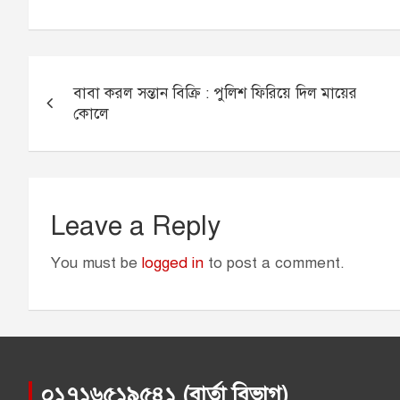
c
s
a
a
i
e
s
i
t
t
b
e
l
s
t
Post
o
n
A
e
বাবা করল সন্তান বিক্রি : পুলিশ ফিরিয়ে দিল মায়ের
navigation
o
g
p
r
কোলে
k
e
p
r
Leave a Reply
You must be
logged in
to post a comment.
০১৭১৬৫১৯৫৪১ (বার্তা বিভাগ)