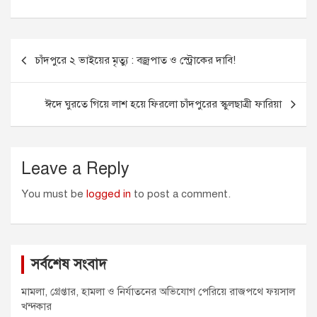
c
s
a
a
i
e
s
i
t
t
Post
b
e
l
s
t
চাঁদপুরে ২ ভাইয়ের মৃত্যু : বজ্রপাত ও স্ট্রোকের দাবি!
o
n
A
e
navigation
o
g
p
r
k
e
p
ঈদে ঘুরতে গিয়ে লাশ হয়ে ফিরলো চাঁদপুরের স্কুলছাত্রী ফারিয়া
r
Leave a Reply
You must be
logged in
to post a comment.
সর্বশেষ সংবাদ
মামলা, গ্রেপ্তার, হামলা ও নির্যাতনের অভিযোগ পেরিয়ে রাজপথে ফয়সাল
খন্দকার