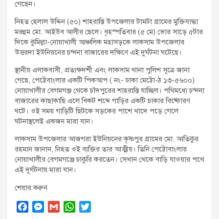
গেছেন।
নিহত হেলাল উদ্দিন (৫০) শাহরাস্তি উপজেলার টামটা গ্রামের মুক্তিযাদ্ধা
মরহুম মো. আইউব আলীর ছেলে। বৃহস্পতিবার (৫ মে) ভোর সাড়ে ৫টার
দিকে কুমিল্লা-নোয়াখালী আঞ্চলিক মহাসড়কে লাকসাম উপজেলার
উত্তরদা ইউনিয়নের চন্দনা বাজারের দক্ষিণে এই দুর্ঘটনা ঘটেছে।
স্থানীয় এলাকবাসী, প্রত্যক্ষদর্শী এবং লাকসাম থানা পুলিশ সূত্রে জানা
গেছে, পেট্টেবাংলার একটি পিকআপ ( নং- ঢাকা মেট্টো-ঠ ১৩-৫৬০০)
নোয়াখালীর বেগমগঞ্জ থেকে চাঁদপুরের শাহরাস্তি যাচ্ছিল। পথিমধ্যে চন্দনা
বাজারের কাছাকাছি এলে বিকট শব্দে গাড়ির একটি চাকার বিষ্ফোরণ
ঘটে। ওই সময় গাড়িটি ছিটকে সড়কের পাশে খাদে পড়ে গেলে
ঘটনাস্থলেই একজন মারা যান।
লাকসাম উপজেলার আজগরা ইউনিয়নের কৃষ্ণপুর গ্রামের মো. আতিকুর
রহমান জানান, নিহত ওই ব্যক্তির তার আত্মীয়। তিনি পেট্টোবাংলার
নোয়াখালীর বেগমগঞ্জে চাকুরি করতেন। সেখান থেকে বাড়ি যাওয়ার পথে
এই দুর্ঘটনায় মারা যান।
শেয়ার করুন
F
M
G
W
T
a
e
m
h
w