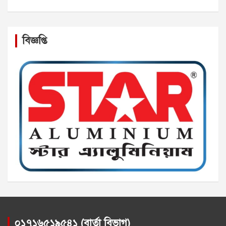
বিজ্ঞপ্তি
০১৭১৬৫১৯৫৪১ (বার্তা বিভাগ)