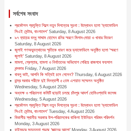
r
সর্বশেষ সংবাদ
প্রকৌশল প্রযুক্তি শিল্পে নতুন দিগন্তের সূচনা : উদ্বোধন হলো ‘ড্যাফোডিল
সিএই সেন্টার, বাংলাদেশ’
Saturday, 8 August 2026
৯৭ ব্যাচের বন্ধু সাদ্দাম হোসেন রনির স্মরণে মিলাদ-দোয়া ও খাবার বিতরণ
Saturday, 8 August 2026
জুলাই গণঅভ্যুত্থানের স্মৃতিকে ধারণ করে ড্যাফোডিলে অনুষ্ঠিত হলো ‘স্মরণে
জুলাই’
Saturday, 8 August 2026
মামলা, গ্রেপ্তার, হামলা ও নির্যাতনের অভিযোগ পেরিয়ে রাজপথে ফয়সাল
খন্দকার
Friday, 7 August 2026
বাবলু ভাই, আপনি কি সত্যিই চলে গেলেন?
Thursday, 6 August 2026
চান্দ্র দরবার শরীফে দুই দিনব্যাপী ৫২তম এশয়াত সম্মেলন অনুষ্ঠিত
Wednesday, 5 August 2026
অধ্যক্ষ ও পরিচালনা কমিটি ছাড়াই চলছে চাঁদপুর আদর্শ হোমিওপ্যাথি কলেজ
Wednesday, 5 August 2026
প্রকৌশল প্রযুক্তি শিল্পে নতুন দিগন্তের সূচনা : উদ্বোধন হলো ‘ড্যাফোডিল
সিএই সেন্টার, বাংলাদেশ’
Tuesday, 4 August 2026
বিভাগীয় স্থানীয় সরকার উপ-পরিচালকের বাকিলা ইউনিয়ন পরিষদ পরিদর্শন
Monday, 3 August 2026
হাইমচরে সচেতনতা গড়ছে ‘জ্ঞানের আলো’
Monday, 3 August 2026