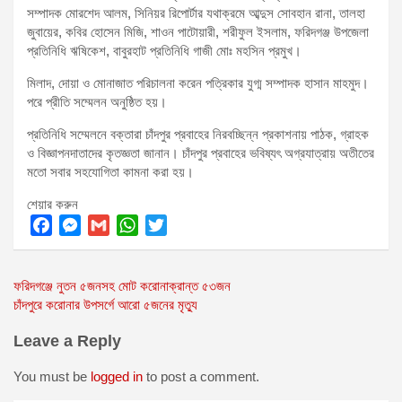
সম্পাদক মোরশেদ আলম, সিনিয়র রিপোর্টার যথাক্রমে আব্দুস সোবহান রানা, তালহা
জুবায়ের, কবির হোসেন মিজি, শাওন পাটোয়ারী, শরীফুল ইসলাম, ফরিদগঞ্জ উপজেলা
প্রতিনিধি ঋষিকেশ, বাবুরহাট প্রতিনিধি গাজী মোঃ মহসিন প্রমুখ।
মিলাদ, দোয়া ও মোনাজাত পরিচালনা করেন পত্রিকার যুগ্ম সম্পাদক হাসান মাহমুদ।
পরে প্রীতি সম্মেলন অনুষ্ঠিত হয়।
প্রতিনিধি সম্মেলনে বক্তারা চাঁদপুর প্রবাহের নিরবচ্ছিন্ন প্রকাশনায় পাঠক, গ্রাহক
ও বিজ্ঞাপনদাতাদের কৃতজ্ঞতা জানান। চাঁদপুর প্রবাহের ভবিষ্যৎ অগ্রযাত্রায় অতীতের
মতো সবার সহযোগিতা কামনা করা হয়।
শেয়ার করুন
F
M
G
W
T
a
e
m
h
w
Post
ফরিদগঞ্জে নুতন ৫জনসহ মোট করোনাক্রান্ত ৫৩জন
c
s
a
a
i
চাঁদপুরে করোনার উপসর্গে আরো ৫জনের মৃত্যু
e
s
i
t
t
navigation
b
e
l
s
t
Leave a Reply
o
n
A
e
o
g
p
r
You must be
logged in
to post a comment.
k
e
p