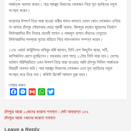
সার্জনকে অবগত করেন। পরে স্বাস্থ্য বিভাগের লোকজন গিয়ে মৃত ব্যক্তির নমুনা
সংগ্রহ করেন।
করোনার উপসর্গ নিয়ে মারা যাওয়া নারীর দাফন-কাফনে তেমন কোন লোকজন এগিয়ে
না আসায় চাঁদপুর পৌরসভার মেয়র প্রার্থী অ্যাড. জিল্লুর রহমান জুয়েলের নির্দেশে
কিউআরসির টিম লিডার মেহেদী হাসান ও নাজমুল হাসান বাঁধনের নেতৃত্বে
কিউআরসির সদস্যরা মৃতের বাড়িতে গিয়ে দাফনকাফন সম্পন্ন করেন।
১২নং ওয়ার্ড কাউন্সিলর হাবিবুর দর্জি জানান, তিনি বেশ কিছুদিন জ্বর, সর্দি,
কাশিজনিত রোগে ভুগছিলেন। শুক্রবার বেলা সাড়ে ১১টায় তিনি মারা যান। দেশের
বর্তমান পরিস্থিতিতে এমন উপসর্গ নিয়ে মারা যাওয়ায় আমি চাঁদপুর সিভিল সার্জনকে
বিষয়টি অবগত করি। পরে স্বাস্থ্য বিভাগের লোকজন এসে মৃত ব্যক্তির নমুনা
সংগ্রহ করে নিয়ে যায়। বাকিটা রিপোর্ট আসলে বুঝা যাবে।
শেয়ার করুন
F
M
G
W
T
a
e
m
h
w
Post
চাঁদপুরে আরো ১২জনের করোনা শনাক্ত : মোট আক্রান্ত ১৫৯
c
s
a
a
i
চাঁদপুরে আরো ৭জনের করোনা শনাক্ত
e
s
i
t
t
navigation
b
e
l
s
t
Leave a Reply