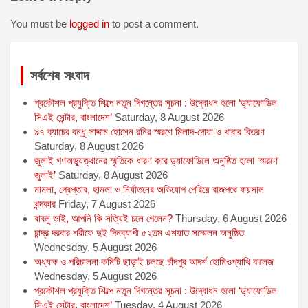
o
n
A
e
o
g
p
r
You must be
logged in
to post a comment.
k
e
p
r
সর্বশেষ সংবাদ
প্রকৌশল প্রযুক্তি শিল্পে নতুন দিগন্তের সূচনা : উদ্বোধন হলো ‘ড্যাফোডিল
সিএই সেন্টার, বাংলাদেশ’
Saturday, 8 August 2026
৯৭ ব্যাচের বন্ধু সাদ্দাম হোসেন রনির স্মরণে মিলাদ-দোয়া ও খাবার বিতরণ
Saturday, 8 August 2026
জুলাই গণঅভ্যুত্থানের স্মৃতিকে ধারণ করে ড্যাফোডিলে অনুষ্ঠিত হলো ‘স্মরণে
জুলাই’
Saturday, 8 August 2026
মামলা, গ্রেপ্তার, হামলা ও নির্যাতনের অভিযোগ পেরিয়ে রাজপথে ফয়সাল
খন্দকার
Friday, 7 August 2026
বাবলু ভাই, আপনি কি সত্যিই চলে গেলেন?
Thursday, 6 August 2026
চান্দ্র দরবার শরীফে দুই দিনব্যাপী ৫২তম এশয়াত সম্মেলন অনুষ্ঠিত
Wednesday, 5 August 2026
অধ্যক্ষ ও পরিচালনা কমিটি ছাড়াই চলছে চাঁদপুর আদর্শ হোমিওপ্যাথি কলেজ
Wednesday, 5 August 2026
প্রকৌশল প্রযুক্তি শিল্পে নতুন দিগন্তের সূচনা : উদ্বোধন হলো ‘ড্যাফোডিল
সিএই সেন্টার, বাংলাদেশ’
Tuesday, 4 August 2026