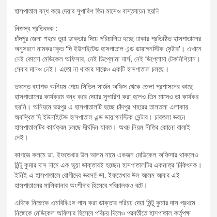
t
হাসপাতাল বন্ধ করে দেয়ার সুপারিশ তিন মাসেও বাস্তবায়ন হয়নি
:
নিজস্ব প্রতিবদক :
চাঁদপুর জেলা শহরে ভুয়া ডাক্তার দিয়ে পরিচালিত হচ্ছে ঢাকার প্রতিষ্ঠিত হাসপাতালের
অনুসরণে নামকরণকৃত ‘দি ইউনাইটেড হাসপাতাল এন্ড ডায়াগনস্টিক সেন্টার’। এখানে
নেই কোনো মেডিকেল অফিসার, নেই ডিপ্লোমা নার্স, নেই ডিপ্লোমা টেকনিশিয়ান।
সেবার মানও নেই। এতো না থাকার মাঝেও একটি হাসপাতাল চলছে।
তদন্তে ব্যাপক অনিয়ম পেয়ে সিভিল সার্জন অফিস থেকে জেলা প্রশাসনের কাছে
হাসপাতালের কার্যক্রম বন্ধ করে দেয়ার সুপারিশ করা হলেও তিন মাসেও তা কার্যকর
হয়নি। অনিয়মে ভরপুর এ হাসপাতালটি হচ্ছে চাঁদপুর শহরের তালতলা এলাকায়
অবস্থিত দি ইউনাইটেড হাসপাতাল এন্ড ডায়াগনস্টিক সেন্টার। চারতলা ভবনে
হাসপাতালটির কার্যক্রম চলছে দীর্ঘদিন যাবত। অথচ নিয়ম নীতির কোনো বালাই
নেই।
কাগজে কলমে ডা. ইফতেখার উল আলম নামে একজন মেডিকেল অফিসার থাকলেও
মিন্টু কুমার দাস নামে এক ভুয়া ডাক্তারই হচ্ছেন হাসপাতালটির একমাত্র চিকিৎসক।
ইনিই এ হাসপাতালে রোগীদের ভরসা! ডা. ইফতেখার উল আলম আবার এই
হাসপাতালের মালিকানার অংশীদার হিসেবে পরিচালকও বটে।
এদিকে নিজেকে এমবিবিএস পাস করা ডাক্তার পরিচয় দেয়া মিন্টু কুমার দাস প্রথমে
নিজেকে মেডিকেল অফিসার হিসেবে পরিচয় দিলেও পরবর্তীতে হাসপাতাল কর্তৃপক্ষ