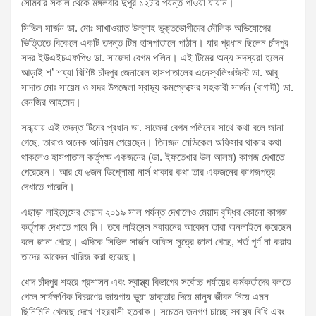
সোমবার সকাল থেকে মঙ্গলবার দুপুর ১২টার পর্যন্ত পাওয়া যায়নি।
সিভিল সার্জন ডা. মোঃ সাখাওয়াত উল্লাহ ভুক্তভোগীদের মৌলিক অভিযোগের
ভিত্তিতে বিকেলে একটি তদন্ত টিম হাসপাতালে পাঠান। যার প্রধান ছিলেন চাঁদপুর
সদর ইউএইচএফপিও ডা. সাজেদা বেগম পলিন। এই টিমের অন্য সদস্যরা হলেন
আড়াই শ’ শয্যা বিশিষ্ট চাঁদপুর জেনারেল হাসপাতালের এনেস্থলিওজিস্ট ডা. আবু
সাদাত মোঃ সায়েম ও সদর উপজেলা স্বাস্থ্য কমপ্লেক্সের সহকারী সার্জন (বাগাদী) ডা.
বেনজির আহমেদ।
সন্ধ্যায় এই তদন্ত টিমের প্রধান ডা. সাজেদা বেগম পলিনের সাথে কথা বলে জানা
গেছে, তারাও অনেক অনিয়ম পেয়েছেন। তিনজন মেডিকেল অফিসার থাকার কথা
থাকলেও হাসপাতাল কর্তৃপক্ষ একজনের (ডা. ইফতেখার উল আলম) কাগজ দেখাতে
পেরেছেন। আর যে ৬জন ডিপ্লোমা নার্স থাকার কথা তার একজনের কাগজপত্র
দেখাতে পারেনি।
এছাড়া লাইসেন্সের মেয়াদ ২০১৯ সাল পর্যন্ত দেখালেও মেয়াদ বৃদ্ধির কোনো কাগজ
কর্তৃপক্ষ দেখাতে পারে নি। তবে লাইসেন্স নবায়নের আবেদন তারা অনলাইনে করেছেন
বলে জানা গেছে। এদিকে সিভিল সার্জন অফিস সূত্রে জানা গেছে, শর্ত পূর্ণ না করায়
তাদের আবেদন খারিজ করা হয়েছে।
খোদ চাঁদপুর শহরে প্রশাসন এবং স্বাস্থ্য বিভাগের সর্বোচ্চ পর্যায়ের কর্মকর্তাদের বলতে
গেলে সার্বক্ষণিক বিচরণের জায়গায় ভুয়া ডাক্তার দিয়ে মানুষ জীবন নিয়ে এমন
ছিনিমিনি খেলছে দেখে শহরবাসী হতবাক। সচেতন জনগণ চাচ্ছে স্বাস্থ্য বিধি এবং