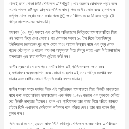
থেকেই জানা গেলো তিনি মেডিকেল এসিস্ট্যান্ট। পরে জনতার রোষানলে পড়ার ভয়ে
চোখের পলকে ওই ভুয়া ডাক্তার পালিয়ে যায়। পরে রোগীর লোক এবং হাসপাতাল
কর্তৃপক্ষ থেকে বহুবার ফোন করার পরও মিন্টু ফোন রিসিভ করেন নি এবং দুপুর ২টা
পর্যন্ত হাসপাতালেও আসেননি।
মঙ্গলবার (৩০ জুন) সকালে এক রোগীর অভিযোগের ভিত্তিতে হাসপাতালটিতে গিয়ে
ওই ভয়াবহ চিত্র দেখা গেলো। গত সোমবার সকাল ১০ টার দিকে ইব্রাহিমপুর
ইউনিয়নের চরফতেজংপুর গ্রাম থেকে মাওঃ আহমদ উল্লাহ নামে এক বৃদ্ধ লোক
প্রচন্ড পেট ব্যথা ও পাতলা পায়খানা অসুস্থতা নিয়ে চাঁদপুর শহরে এসে দি ইউনাইটেড
হাসপাতাল এন্ড ডায়াগনস্টিক সেন্টারে ভর্তি হন।
রোগীর স্বজনরা সে রাত প্রায় দশটার দিকে এই প্রতিবেদককে ফোন করে
হাসপাতালের অব্যবস্থাপনা এবং কোনো ডাক্তার এই সময় পর্যন্ত দেখেনি বলে
জানান এবং রোগীর কোনো উন্নতি হয়নি বলেও জানান।
পরদিন সকাল সাড়ে দশটার দিকে এই প্রতিবেদক হাসপাতালে গিয়ে ডিউটি ডাক্তারের
সাথে কথা বলতে চাইলে হাসপাতালের এক স্টাফ ২০/২২ বছরের এক যুবককে দেখিয়ে
দেয় ডিউটি ডাক্তার হিসেবে। তখন এই প্রতিবেদক তার কাছে গিয়ে পরিচয় জানতে
চাইলে তিনি এখানকার মেডিকেল অফিসার বলে পরিচয় দেন। তার নাম বলেন মিন্টু
কুমার দাস।
তিনি আরো জানান, ২০১৭ সালে তিনি ফরিদপুর মেডিকেল কলেজ থেকে এমবিবিএস