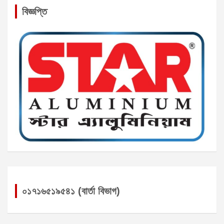
বিজ্ঞপ্তি
০১৭১৬৫১৯৫৪১ (বার্তা বিভাগ)