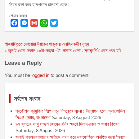
নিয়ম রক্ষা করে হাসপাতাল চালানো হোক।
শেয়ার করুন
F
M
G
W
T
a
e
m
h
w
Post
শাহরাস্তিতে বেপরোয়া ট্রাকের ধাক্কায় এনজিওকর্মীর মৃত্যু
c
s
a
a
i
১ জুলাই থেকে সকাল ১০টা-সন্ধ্যা ৭টা দোকান খোলা : স্বাস্থ্যবিধি মেনে পশুর হাট
e
s
i
t
t
navigation
b
e
l
s
t
Leave a Reply
o
n
A
e
o
g
p
r
You must be
logged in
to post a comment.
k
e
p
r
সর্বশেষ সংবাদ
প্রকৌশল প্রযুক্তি শিল্পে নতুন দিগন্তের সূচনা : উদ্বোধন হলো ‘ড্যাফোডিল
সিএই সেন্টার, বাংলাদেশ’
Saturday, 8 August 2026
৯৭ ব্যাচের বন্ধু সাদ্দাম হোসেন রনির স্মরণে মিলাদ-দোয়া ও খাবার বিতরণ
Saturday, 8 August 2026
জুলাই গণঅভ্যুত্থানের স্মৃতিকে ধারণ করে ড্যাফোডিলে অনুষ্ঠিত হলো ‘স্মরণে