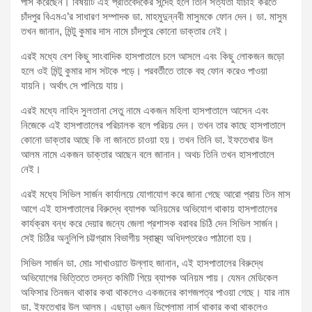
পাস করেছেন। বিষয়টি এই প্রতিবেদকের সন্দেহ হলে তিনি সত্যতা যাচাই করতে
চাঁদপুর বিএমএ’র সাধারণ সম্পাদক ডা. মাহমুদুন্নবী মাসুমকে ফোন দেন। ডা. মাসুম
তখন জানান, মিন্টু কুমার দাস নামে চাঁদপুরে কোনো ডাক্তার নেই।
এরই মধ্যে বেশ কিছু সাংবাদিক হাসপাতালে চলে আসলে এবং কিছু লোকজন জড়ো
হলে ওই মিন্টু কুমার দাস সটকে পড়ে। পরবর্তীতে তাকে বহু ফোন করেও পাওয়া
যায়নি। অর্থাৎ সে পালিয়ে যায়।
এরই মধ্যে নাহিদ সুলতানা সেতু নামে একজন মহিলা হাসপাতালে আসেন এবং
নিজেকে এই হাসপাতালের পরিচালক বলে পরিচয় দেন। তখন তার কাছে হাসপাতালে
কোনো ডাক্তার আছে কি না জানতে চাওয়া হয়। তখন তিনি ডা. ইফতেখার উল
আলম নামে একজন ডাক্তার আছেন বলে জানান। অথচ তিনি তখন হাসপাতালে
নেই।
এরই মধ্যে সিভিল সার্জন কার্যালয়ে যোগাযোগ করে জানা গেছে আরো প্রায় তিন মাস
আগে এই হাসপাতালের বিরুদ্ধে ব্যাপক অনিয়মের অভিযোগ থাকায় হাসপাতালের
কার্যক্রম বন্ধ করে দেয়ার জন্যে জেলা প্রশাসক বরাবর চিঠি দেন সিভিল সার্জন।
সেই চিঠির অনুলিপি চট্টগ্রাম বিভাগীয় স্বাস্থ্য অধিদপ্তরেও পাঠানো হয়।
সিভিল সার্জন ডা. মোঃ সাখাওয়াত উল্লাহ জানান, এই হাসপাতালের বিরুদ্ধে
অভিযোগের ভিত্তিতে তদন্ত কমিটি গিয়ে ব্যাপক অনিয়ম পায়। যেমন মেডিকেল
অফিসার তিনজন থাকার কথা থাকলেও একজনের কাগজপত্র পাওয়া গেছে। যার নাম
ডা. ইফতেখার উল আলম। এছাড়া ৬জন ডিপ্লোমা নার্স থাকার কথা থাকলেও