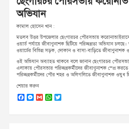
ছেংগারচর পৌরসভায় করোনাভাইরা
অভিযান
কামাল হোসেন খান :
মতলব উত্তর উপজেলার ছেংগারচর পৌরসভায় করোনাভাইরাসের
ওয়ার্ড পর্যায়ে জীবাণুনাশক ছিটিয়ে পরিচ্ছন্নতা অভিযান চল
ওয়ার্ডের বিভিন্ন সড়ক, দোকান ও বাসা-বাড়িতে জীবাণুনাশক 
ওই অভিযান অব্যাহত থাকবে বলে জানান ছেংগারচর পৌরসভা
এলাকায় পৌরসভার পরিচ্ছন্নকর্মীদের জীবাণুনাশক স্প্রে করতে
পরিচ্ছন্নকর্মীদের পৌর শহর ও অলিগলিতে জীবাণুনাশক ওষুধ ছ
শেয়ার করুন
F
M
G
W
T
a
e
m
h
w
c
s
a
a
i
e
s
i
t
t
b
e
l
s
t
Post