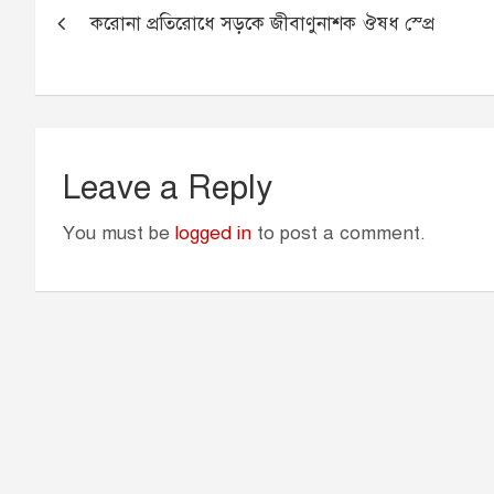
o
n
A
e
করোনা প্রতিরোধে সড়কে জীবাণুনাশক ঔষধ স্প্রে
navigation
o
g
p
r
k
e
p
r
Leave a Reply
You must be
logged in
to post a comment.