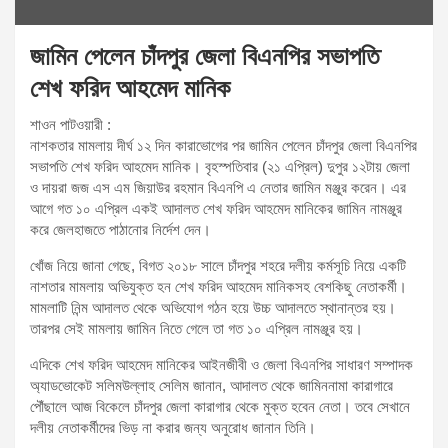
জামিন পেলেন চাঁদপুর জেলা বিএনপির সভাপতি
শেখ ফরিদ আহমেদ মানিক
শাওন পাটওয়ারী :
নাশকতার মামলায় দীর্ঘ ১২ দিন কারাভোগের পর জামিন পেলেন চাঁদপুর জেলা বিএনপির
সভাপতি শেখ ফরিদ আহমেদ মানিক। বৃহস্পতিবার (২১ এপ্রিল) দুপুর ১২টায় জেলা
ও দায়রা জজ এস এম জিয়াউর রহমান বিএনপি এ নেতার জামিন মঞ্জুর করেন। এর
আগে গত ১০ এপ্রিল একই আদালত শেখ ফরিদ আহমেদ মানিকের জামিন নামঞ্জুর
করে জেলহাজতে পাঠানোর নির্দেশ দেন।
খোঁজ নিয়ে জানা গেছে, বিগত ২০১৮ সালে চাঁদপুর শহরে দলীয় কর্মসূচি নিয়ে একটি
নাশতার মামলায় অভিযুক্ত হন শেখ ফরিদ আহমেদ মানিকসহ বেশকিছু নেতাকর্মী।
মামলাটি নিন্ম আদালত থেকে অভিযোগ গঠন হয়ে উচ্চ আদালতে স্থানান্তর হয়।
তারপর সেই মামলায় জামিন নিতে গেলে তা গত ১০ এপ্রিল নামঞ্জুর হয়।
এদিকে শেখ ফরিদ আহমেদ মানিকের আইনজীবী ও জেলা বিএনপির সাধারণ সম্পাদক
অ্যাডভোকেট সলিমউল্লাহ সেলিম জানান, আদালত থেকে জামিননামা কারাগারে
পৌঁছালে আজ বিকেলে চাঁদপুর জেলা কারাগার থেকে মুক্ত হবেন নেতা। তবে সেখানে
দলীয় নেতাকর্মীদের ভিড় না করার জন্য অনুরোধ জানান তিনি।