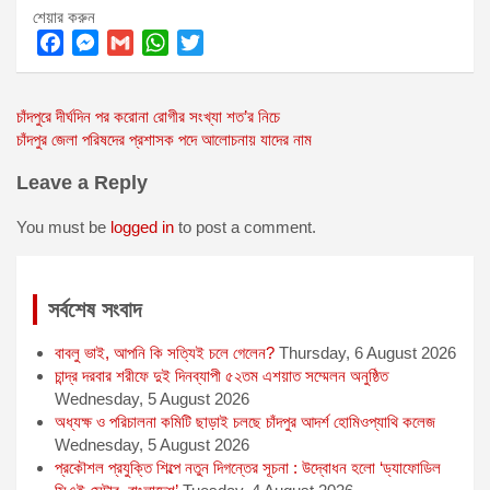
শেয়ার করুন
F
M
G
W
T
a
e
m
h
w
Post
চাঁদপুরে দীর্ঘদিন পর করোনা রোগীর সংখ্যা শত’র নিচে
c
s
a
a
i
চাঁদপুর জেলা পরিষদের প্রশাসক পদে আলোচনায় যাদের নাম
e
s
i
t
t
navigation
b
e
l
s
t
Leave a Reply
o
n
A
e
o
g
p
r
You must be
logged in
to post a comment.
k
e
p
r
সর্বশেষ সংবাদ
বাবলু ভাই, আপনি কি সত্যিই চলে গেলেন?
Thursday, 6 August 2026
চান্দ্র দরবার শরীফে দুই দিনব্যাপী ৫২তম এশয়াত সম্মেলন অনুষ্ঠিত
Wednesday, 5 August 2026
অধ্যক্ষ ও পরিচালনা কমিটি ছাড়াই চলছে চাঁদপুর আদর্শ হোমিওপ্যাথি কলেজ
Wednesday, 5 August 2026
প্রকৌশল প্রযুক্তি শিল্পে নতুন দিগন্তের সূচনা : উদ্বোধন হলো ‘ড্যাফোডিল