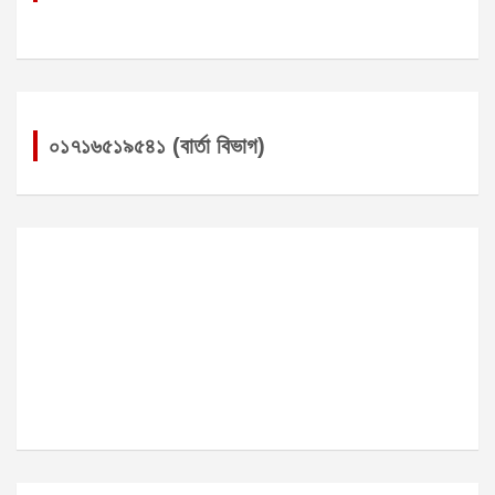
০১৭১৬৫১৯৫৪১ (বার্তা বিভাগ)