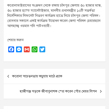
t
করোনাভাইরাসের সংক্রমণ থেকে রক্ষায় চাঁদপুর জেলায় ৩০ হাজার মাস্ক,
:
৩০ হাজার হ্যান্ড স্যানেটাইজার, মাননীয় প্রধানমন্ত্রীর ১০টি সতর্কতা
নির্দেশিকার লিফলেট বিতরণ কার্যক্রম হাতে নিয়ে চাঁদপুর জেলা পরিষদ।
রোববার সকালে একই কার্যক্রম উদ্বোধন করেন জেলা পরিষদ চেয়ারম্যান
আলহাজ্জ্ব ওচমান গনি পাটওয়ারী।
শেয়ার করুন
F
M
G
W
T
a
e
m
h
w
c
s
a
a
i
e
s
i
t
t
Post
b
e
l
s
t
করোনা সচেতনতায় কচুয়ায় মাঠে ব্র্যাক
o
n
A
e
navigation
o
g
p
r
k
e
p
হাজীগঞ্জ সড়কে জীবাণুনাশক স্প্রে করেন পৌর মেয়র লিপন
r