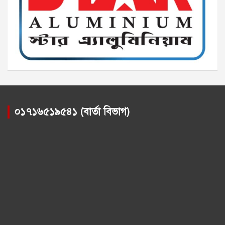
০১৭১৬৫১৯৫৪১ (বার্তা বিভাগ)