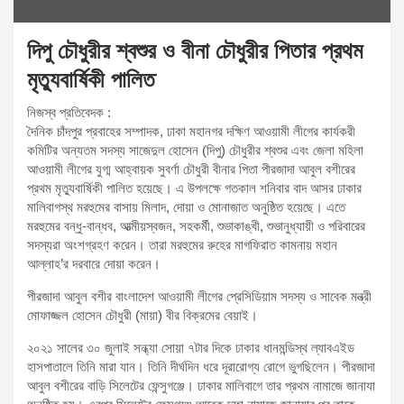
দিপু চৌধুরীর শ্বশুর ও বীনা চৌধুরীর পিতার প্রথম
মৃত্যুবার্ষিকী পালিত
নিজস্ব প্রতিবেদক :
দৈনিক চাঁদপুর প্রবাহের সম্পাদক, ঢাকা মহানগর দক্ষিণ আওয়ামী লীগের কার্যকরী
কমিটির অন্যতম সদস্য সাজেদুল হোসেন (দিপু) চৌধুরীর শ্বশুর এবং জেলা মহিলা
আওয়ামী লীগের যুগ্ম আহ্বায়ক সুবর্ণা চৌধুরী বীনার পিতা পীরজাদা আবুল বশীরের
প্রথম মৃত্যুবার্ষিকী পালিত হয়েছে। এ উপলক্ষে গতকাল শনিবার বাদ আসর ঢাকার
মালিবাগস্থ মরহুমের বাসায় মিলাদ, দোয়া ও মোনাজাত অনুষ্ঠিত হয়েছে। এতে
মরহুমের বন্ধু-বান্ধব, আত্মীয়স্বজন, সহকর্মী, শুভাকাঙ্খী, শুভানুধ্যায়ী ও পরিবারের
সদস্যরা অংশগ্রহণ করেন। তারা মরহুমের রুহের মাগফিরাত কামনায় মহান
আল্লাহ’র দরবারে দোয়া করেন।
পীরজাদা আবুল বশীর বাংলাদেশ আওয়ামী লীগের প্রেসিডিয়াম সদস্য ও সাবেক মন্ত্রী
মোফাজ্জল হোসেন চৌধুরী (মায়া) বীর বিক্রমের বেয়াই।
২০২১ সালের ৩০ জুলাই সন্ধ্যা সোয়া ৭টার দিকে ঢাকার ধানমন্ডিস্থ ল্যাবএইড
হাসপাতালে তিনি মারা যান। তিনি দীর্ঘদিন ধরে দূরারোগ্য রোগে ভুগছিলেন। পীরজাদা
আবুল বশীরের বাড়ি সিলেটের ফেন্সুগঞ্জে। ঢাকার মালিবাগে তার প্রথম নামাজে জানাযা