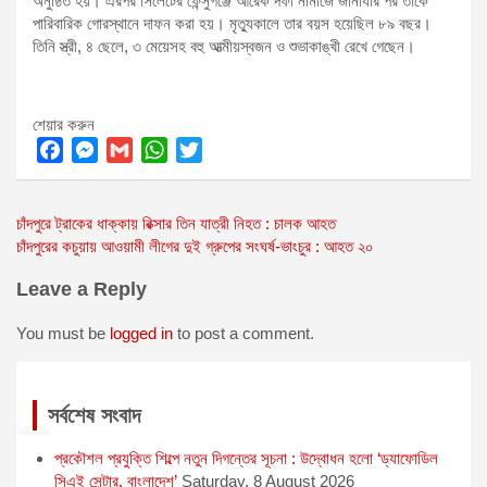
অনুষ্ঠিত হয়। এরপর সিলেটের ফেন্সুগঞ্জে আরেক দফা নামাজে জানাযার পর তাকে
পারিবারিক গোরস্থানে দাফন করা হয়। মৃত্যুকালে তার বয়স হয়েছিল ৮৯ বছর।
তিনি স্ত্রী, ৪ ছেলে, ৩ মেয়েসহ বহু আত্মীয়স্বজন ও শুভাকাঙ্খী রেখে গেছেন।
শেয়ার করুন
F
M
G
W
T
a
e
m
h
w
Post
চাঁদপুরে ট্রাকের ধাক্কায় রিক্সার তিন যাত্রী নিহত : চালক আহত
c
s
a
a
i
চাঁদপুরের কচুয়ায় আওয়ামী লীগের দুই গ্রুপের সংঘর্ষ-ভাংচুর : আহত ২০
e
s
i
t
t
navigation
b
e
l
s
t
Leave a Reply
o
n
A
e
o
g
p
r
You must be
logged in
to post a comment.
k
e
p
r
সর্বশেষ সংবাদ
প্রকৌশল প্রযুক্তি শিল্পে নতুন দিগন্তের সূচনা : উদ্বোধন হলো ‘ড্যাফোডিল
সিএই সেন্টার, বাংলাদেশ’
Saturday, 8 August 2026