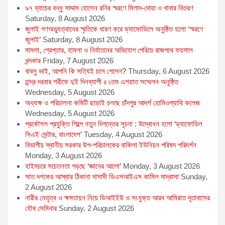
৯৭ ব্যাচের বন্ধু সাদ্দাম হোসেন রনির স্মরণে মিলাদ-দোয়া ও খাবার বিতরণ
Saturday, 8 August 2026
জুলাই গণঅভ্যুত্থানের স্মৃতিকে ধারণ করে ড্যাফোডিলে অনুষ্ঠিত হলো ‘স্মরণে
জুলাই’
Saturday, 8 August 2026
মামলা, গ্রেপ্তার, হামলা ও নির্যাতনের অভিযোগ পেরিয়ে রাজপথে ফয়সাল
খন্দকার
Friday, 7 August 2026
বাবলু ভাই, আপনি কি সত্যিই চলে গেলেন?
Thursday, 6 August 2026
চান্দ্র দরবার শরীফে দুই দিনব্যাপী ৫২তম এশয়াত সম্মেলন অনুষ্ঠিত
Wednesday, 5 August 2026
অধ্যক্ষ ও পরিচালনা কমিটি ছাড়াই চলছে চাঁদপুর আদর্শ হোমিওপ্যাথি কলেজ
Wednesday, 5 August 2026
প্রকৌশল প্রযুক্তি শিল্পে নতুন দিগন্তের সূচনা : উদ্বোধন হলো ‘ড্যাফোডিল
সিএই সেন্টার, বাংলাদেশ’
Tuesday, 4 August 2026
বিভাগীয় স্থানীয় সরকার উপ-পরিচালকের বাকিলা ইউনিয়ন পরিষদ পরিদর্শন
Monday, 3 August 2026
হাইমচরে সচেতনতা গড়ছে ‘জ্ঞানের আলো’
Monday, 3 August 2026
সাত দশকের আস্থার ঠিকানা দাসাদী ডিএসআইএস কামিল মাদ্রাসা
Sunday,
2 August 2026
নারীর নেতৃত্ব ও ক্ষমতায়ন নিয়ে ডিআইইউ ও সংযুক্ত আরব আমিরাত দূতাবাসের
যৌথ সেমিনার
Sunday, 2 August 2026