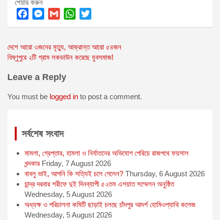
শেয়ার করুন
F
M
G
W
T
a
e
m
h
w
Post
দেশে আরো ৩জনের মৃত্যু, আক্রান্ত আরো ৫৪জন
c
s
a
a
i
বিষ্ণুপুরে ২টি গ্রাম লকডাউন করেছে যুবসমাজ!
e
s
i
t
t
navigation
b
e
l
s
t
Leave a Reply
o
n
A
e
o
g
p
r
You must be
logged in
to post a comment.
k
e
p
r
সর্বশেষ সংবাদ
মামলা, গ্রেপ্তার, হামলা ও নির্যাতনের অভিযোগ পেরিয়ে রাজপথে ফয়সাল
খন্দকার
Friday, 7 August 2026
বাবলু ভাই, আপনি কি সত্যিই চলে গেলেন?
Thursday, 6 August 2026
চান্দ্র দরবার শরীফে দুই দিনব্যাপী ৫২তম এশয়াত সম্মেলন অনুষ্ঠিত
Wednesday, 5 August 2026
অধ্যক্ষ ও পরিচালনা কমিটি ছাড়াই চলছে চাঁদপুর আদর্শ হোমিওপ্যাথি কলেজ
Wednesday, 5 August 2026