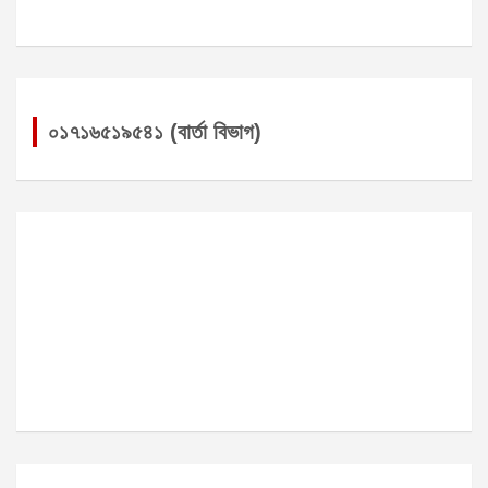
০১৭১৬৫১৯৫৪১ (বার্তা বিভাগ)