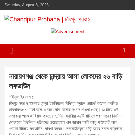
Skip
Saturday, August 8, 2026
to
content
Daily newspaper in chandpur
Chandpur Probaha | চাঁদপুর প্রবাহ
A
d
v
e
r
t
নারায়ণগঞ্জ থেকে চান্দ্রায় আসা লোকদের ২৬ বাড়ি
i
লকডাউন
s
e
শরীফুল ইসলাম :
m
চাঁদপুর সদর উপজেলার চান্দ্রা ইউনিয়নের বিভিন্ন স্থানে ওয়ার্ডে করোনা কবলিত
নারয়ানগঞ্জ ও ঢাকা হতে ২৬জন লোক আসার সংবাদ পাওয়া গেছে। এ নিয়ে ওই
e
এলাকায় আতংক বিরাজ করছে। দু’দিনে স্থানীয় ২৬টি বাড়িতে প্রশাসনের নির্দেশনা
n
মোতাবেক ইউনিয়ন পরিষদের চেয়ারম্যান খান জাহান আলী কালু পাটোয়ারী লাল
t
পতাকা টাঙ্গিয়ে লকডাউন ঘোষণা করেন। লকডাউনকৃত বাড়ি-ঘরের সকল বাসিন্দাকে
:
টানা ১৪ দিন হোম কোয়ারেন্টাইনে থাকার নির্দেশনা দেওয়া হয়েছে।