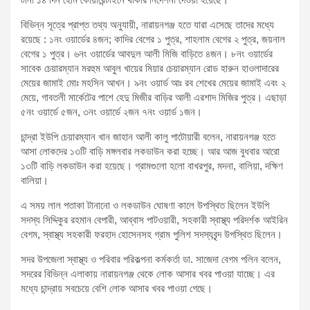
বিভিন্ন সূত্রে প্রাপ্ত তথ্য অনুযায়ী, নারায়নগঞ্জ হতে যারা এসেছে তাদের মধ্যে
রয়েছে : ১নং ওয়ার্ডের ৪জন; কাদির বেগের ১ পুত্র, শাহলাম বেগের ২ পুত্র, জয়নাল
বেগের ১ পুত্র। ৬নং ওয়ার্ডের আবদুল আলী মিজি বাড়িতে ৪জন। ৮নং ওয়ার্ডের
সাবেক চেয়ারম্যান মরহুম আবুল খায়ের মিয়ার চেয়ারম্যান রোড হারুন হাওলাদারের
মেয়ের জামাই মোঃ মহসিন আখন। ৯নং ওয়ার্ড আঃ রব শেখের মেয়ের জামাই এবং ২
মেয়ে, গাবতলী মার্কেটের পাশে হেদু মিজীর বাড়ির আলী এরশাদ মিজির পুত্র। এছাড়া
৫নং ওয়ার্ডে ৫জন, ৩নং ওয়ার্ডে ২জন ৭নং ওয়ার্ড ১জন।
চান্দ্রা ইউপি চেয়ারম্যান খান জাহান আলী কালু পাটোয়ারী বলেন, নারায়নগঞ্জ হতে
আসা লোকদের ১৩টি বাড়ি মঙ্গলবার লকডাউন করা হচ্ছে। আর আজ বুধবার আরো
১৩টি বাড়ি লকডাউন করা হয়েছে। গ্রামগুলো হলো বাখরপুর, মদনা, বালিয়া, দক্ষিণ
বালিয়া।
এ সময় লাল পতাকা টানানো ও লকডাউন ঘোষণা কালে উপস্থিত ছিলেন ইউপি
সদস্য সিদ্দিকুর রহমান বেপারী, আব্বাস পাটওয়ারী, সহকারী স্বাস্থ্য পরিদর্শক আইরিন
বেগম, স্বাস্থ্য সহকারী ফরহাদ হোসেনসহ গ্রাম পুলিশ সদস্যবৃন্দ উপস্থিত ছিলেন।
সদর উপজেলা স্বাস্থ্য ও পরিবার পরিকল্পনা কর্মকর্তা ডা. সাজেদা বেগম পলিন বলেন,
সদরের বিভিন্ন এলাকায় নারায়নগঞ্জ থেকে লোক আসার খবর পাওয়া যাচ্ছে। এর
মধ্যে চান্দ্রায় সবচেয়ে বেশি লোক আসার খবর পাওয়া গেছে।