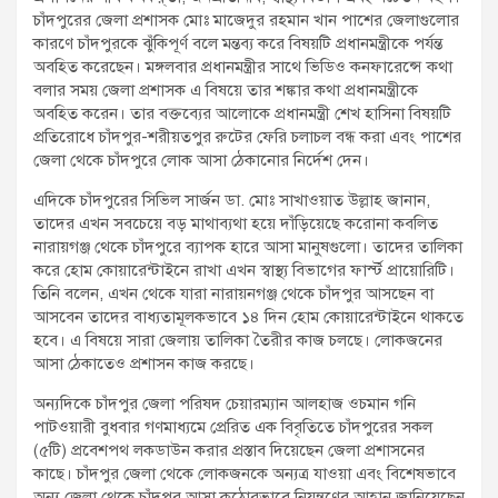
চাঁদপুরের জেলা প্রশাসক মোঃ মাজেদুর রহমান খান পাশের জেলাগুলোর
কারণে চাঁদপুরকে ঝুঁকিপূর্ণ বলে মন্তব্য করে বিষয়টি প্রধানমন্ত্রীকে পর্যন্ত
অবহিত করেছেন। মঙ্গলবার প্রধানমন্ত্রীর সাথে ভিডিও কনফারেন্সে কথা
বলার সময় জেলা প্রশাসক এ বিষয়ে তার শঙ্কার কথা প্রধানমন্ত্রীকে
অবহিত করেন। তার বক্তব্যের আলোকে প্রধানমন্ত্রী শেখ হাসিনা বিষয়টি
প্রতিরোধে চাঁদপুর-শরীয়তপুর রুটের ফেরি চলাচল বন্ধ করা এবং পাশের
জেলা থেকে চাঁদপুরে লোক আসা ঠেকানোর নির্দেশ দেন।
এদিকে চাঁদপুরের সিভিল সার্জন ডা. মোঃ সাখাওয়াত উল্লাহ জানান,
তাদের এখন সবচেয়ে বড় মাথাব্যথা হয়ে দাঁড়িয়েছে করোনা কবলিত
নারায়গঞ্জ থেকে চাঁদপুরে ব্যাপক হারে আসা মানুষগুলো। তাদের তালিকা
করে হোম কোয়ারেন্টাইনে রাখা এখন স্বাস্থ্য বিভাগের ফার্স্ট প্রায়োরিটি।
তিনি বলেন, এখন থেকে যারা নারায়নগঞ্জ থেকে চাঁদপুর আসছেন বা
আসবেন তাদের বাধ্যতামূলকভাবে ১৪ দিন হোম কোয়ারেন্টাইনে থাকতে
হবে। এ বিষয়ে সারা জেলায় তালিকা তৈরীর কাজ চলছে। লোকজনের
আসা ঠেকাতেও প্রশাসন কাজ করছে।
অন্যদিকে চাঁদপুর জেলা পরিষদ চেয়ারম্যান আলহাজ ওচমান গনি
পাটওয়ারী বুধবার গণমাধ্যমে প্রেরিত এক বিবৃতিতে চাঁদপুরের সকল
(৫টি) প্রবেশপথ লকডাউন করার প্রস্তাব দিয়েছেন জেলা প্রশাসনের
কাছে। চাঁদপুর জেলা থেকে লোকজনকে অন্যত্র যাওয়া এবং বিশেষভাবে
অন্য জেলা থেকে চাঁদপুর আসা কঠোরভাবে নিয়ন্ত্রণের আহ্বান জানিয়েছেন