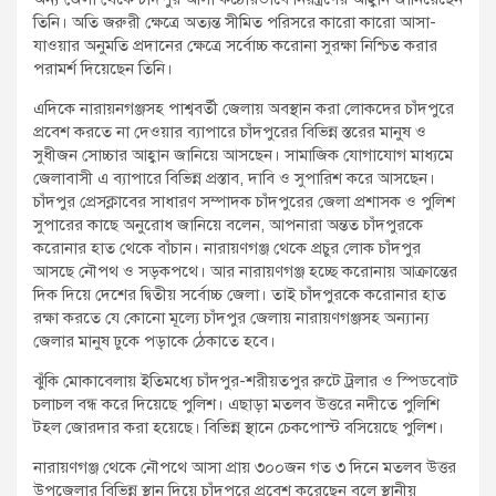
তিনি। অতি জরুরী ক্ষেত্রে অত্যন্ত সীমিত পরিসরে কারো কারো আসা-
যাওয়ার অনুমতি প্রদানের ক্ষেত্রে সর্বোচ্চ করোনা সুরক্ষা নিশ্চিত করার
পরামর্শ দিয়েছেন তিনি।
এদিকে নারায়নগঞ্জসহ পাশ্ববর্তী জেলায় অবস্থান করা লোকদের চাঁদপুরে
প্রবেশ করতে না দেওয়ার ব্যাপারে চাঁদপুরের বিভিন্ন স্তরের মানুষ ও
সুধীজন সোচ্চার আহ্বান জানিয়ে আসছেন। সামাজিক যোগাযোগ মাধ্যমে
জেলাবাসী এ ব্যাপারে বিভিন্ন প্রস্তাব, দাবি ও সুপারিশ করে আসছেন।
চাঁদপুর প্রেসক্লাবের সাধারণ সম্পাদক চাঁদপুরের জেলা প্রশাসক ও পুলিশ
সুপারের কাছে অনুরোধ জানিয়ে বলেন, আপনারা অন্তত চাঁদপুরকে
করোনার হাত থেকে বাঁচান। নারায়ণগঞ্জ থেকে প্রচুর লোক চাঁদপুর
আসছে নৌপথ ও সড়কপথে। আর নারায়ণগঞ্জ হচ্ছে করোনায় আক্রান্তের
দিক দিয়ে দেশের দ্বিতীয় সর্বোচ্চ জেলা। তাই চাঁদপুরকে করোনার হাত
রক্ষা করতে যে কোনো মূল্যে চাঁদপুর জেলায় নারায়ণগঞ্জসহ অন্যান্য
জেলার মানুষ ঢুকে পড়াকে ঠেকাতে হবে।
ঝুঁকি মোকাবেলায় ইতিমধ্যে চাঁদপুর-শরীয়তপুর রুটে ট্রলার ও স্পিডবোট
চলাচল বন্ধ করে দিয়েছে পুলিশ। এছাড়া মতলব উত্তরে নদীতে পুলিশি
টহল জোরদার করা হয়েছে। বিভিন্ন স্থানে চেকপোস্ট বসিয়েছে পুলিশ।
নারায়ণগঞ্জ থেকে নৌপথে আসা প্রায় ৩০০জন গত ৩ দিনে মতলব উত্তর
উপজেলার বিভিন্ন স্থান দিয়ে চাঁদপুরে প্রবেশ করেছেন বলে স্থানীয়