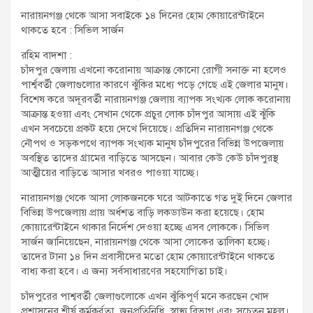
t
নারায়নগঞ্জ থেকে আসা সবাইকে ১৪ দিনের হোম কোয়ারেন্টাইনে
:
থাকতে হবে : সিভিল সার্জন
রহিম বাদশা :
চাঁদপুর জেলায় এখনো করোনায় আক্রান্ত কোনো রোগী সনাক্ত না হলেও
পার্শ্ববর্তী জেলাগুলোর কারণে ঝুঁকির মধ্যে পড়ে গেছে এই জেলার মানুষ।
বিশেষ করে অদূরবর্তী নারায়নগঞ্জ জেলায় ব্যাপক সংখ্যক লোক করোনায়
আক্রান্ত হওয়া এবং সেখান থেকে প্রচুর লোক চাঁদপুর আসায় এই ঝুঁকি
এখন সবচেয়ে প্রকট হয়ে দেখে দিয়েছে। প্রতিদিন নারায়নগঞ্জ থেকে
নৌপথ ও সড়কপথে ব্যাপক সংখ্যক মানুষ চাঁদপুরের বিভিন্ন উপজেলায়
অবস্থিত তাদের গ্রামের বাড়িতে আসছেন। আবার কেউ কেউ চাঁদপুরস্থ
আত্মীয়ের বাড়িতে আসার খবরও পাওয়া যাচ্ছে।
নারায়নগঞ্জ থেকে আসা লোকজনকে ঘরে আটকাতে গত দুই দিনে জেলার
বিভিন্ন উপজেলায় প্রায় অর্ধশত বাড়ি লকডাউন করা হয়েছে। হোম
কোয়ারেন্টাইনে থাকার নির্দেশ দেওয়া হচ্ছে এসব লোককে। সিভিল
সার্জন জানিয়েছেন, নারায়নগঞ্জ থেকে আসা লোকের তালিকা হচ্ছে।
তাদের টানা ১৪ দিন প্রবাসীদের মতো হোম কোয়ারেন্টাইনে থাকতে
বাধ্য করা হবে। এ জন্য সর্বসাধারণের সহযোগিতা চাই।
চাঁদপুরের পাশ্ববর্তী জেলাগুলোকে এখন ঝুঁকিপূর্ণ মনে করছেন খোদ
প্রশাসনের শীর্ষ কর্মকর্র্তা, জনপ্রতিনিধি, স্বাস্থ্য বিভাগ এবং সচেতন মহল।