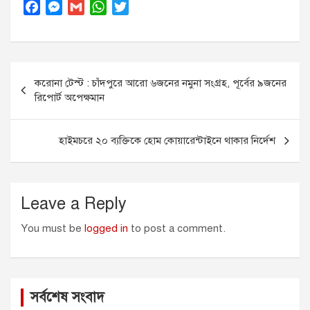
F
M
G
W
T
a
e
m
h
w
c
s
a
a
i
e
s
i
t
t
Post
b
e
l
s
t
করোনা টেস্ট : চাঁদপুরে আরো ৬জনের নমুনা সংগ্রহ, পূর্বের ৯জনের
o
n
A
e
navigation
রিপোর্ট অপেক্ষমান
o
g
p
r
k
e
p
r
হাইমচরে ২০ ব্যক্তিকে হোম কোয়ারেন্টাইনে থাকার নির্দেশ
Leave a Reply
You must be
logged in
to post a comment.
সর্বশেষ সংবাদ