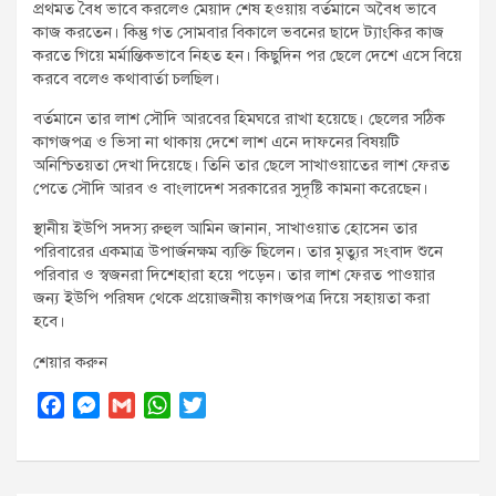
প্রথমত বৈধ ভাবে করলেও মেয়াদ শেষ হওয়ায় বর্তমানে অবৈধ ভাবে
কাজ করতেন। কিন্তু গত সোমবার বিকালে ভবনের ছাদে ট্যাংকির কাজ
করতে গিয়ে মর্মান্তিকভাবে নিহত হন। কিছুদিন পর ছেলে দেশে এসে বিয়ে
করবে বলেও কথাবার্তা চলছিল।
বর্তমানে তার লাশ সৌদি আরবের হিমঘরে রাখা হয়েছে। ছেলের সঠিক
কাগজপত্র ও ভিসা না থাকায় দেশে লাশ এনে দাফনের বিষয়টি
অনিশ্চিতয়তা দেখা দিয়েছে। তিনি তার ছেলে সাখাওয়াতের লাশ ফেরত
পেতে সৌদি আরব ও বাংলাদেশ সরকারের সুদৃষ্টি কামনা করেছেন।
স্থানীয় ইউপি সদস্য রুহুল আমিন জানান, সাখাওয়াত হোসেন তার
পরিবারের একমাত্র উপার্জনক্ষম ব্যক্তি ছিলেন। তার মৃত্যুর সংবাদ শুনে
পরিবার ও স্বজনরা দিশেহারা হয়ে পড়েন। তার লাশ ফেরত পাওয়ার
জন্য ইউপি পরিষদ থেকে প্রয়োজনীয় কাগজপত্র দিয়ে সহায়তা করা
হবে।
শেয়ার করুন
F
M
G
W
T
a
e
m
h
w
c
s
a
a
i
e
s
i
t
t