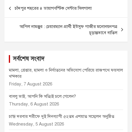
Post
b
e
l
s
t
চাঁদপুর শহরের ৪ ডায়াগণস্টিক সেন্টার সিলগালা
o
n
A
e
navigation
o
g
p
r
k
e
p
আপিল নামঞ্জুর : চেয়ারম্যান প্রার্থী ইউসুফ গাজীর মনোনয়নপত্র
r
চূড়ান্তভাবে বাতিল
সর্বশেষ সংবাদ
মামলা, গ্রেপ্তার, হামলা ও নির্যাতনের অভিযোগ পেরিয়ে রাজপথে ফয়সাল
খন্দকার
Friday, 7 August 2026
বাবলু ভাই, আপনি কি সত্যিই চলে গেলেন?
Thursday, 6 August 2026
চান্দ্র দরবার শরীফে দুই দিনব্যাপী ৫২তম এশয়াত সম্মেলন অনুষ্ঠিত
Wednesday, 5 August 2026