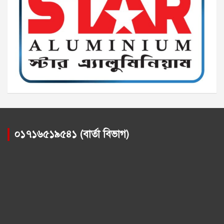
০১৭১৬৫১৯৫৪১ (বার্তা বিভাগ)