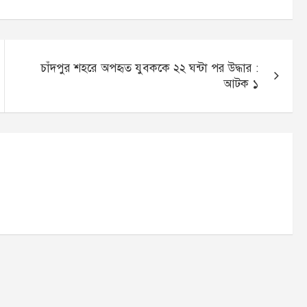
চাঁদপুর শহরে অপহৃত যুবককে ২২ ঘন্টা পর উদ্ধার :
আটক ১