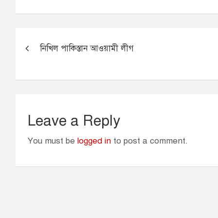
c
s
a
a
i
e
s
i
t
t
b
e
l
s
t
Post
o
n
A
e
নিখিল পাকিস্তান আওয়ামী লীগ
navigation
o
g
p
r
k
e
p
r
Leave a Reply
You must be
logged in
to post a comment.