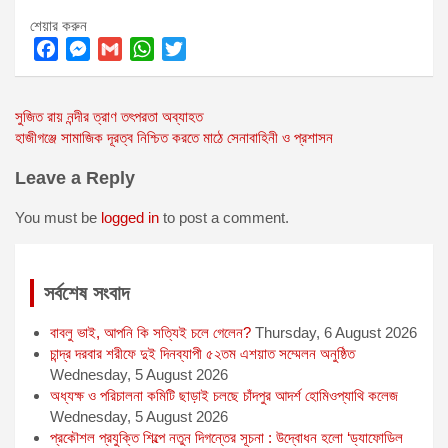
শেয়ার করুন
F
M
G
W
T
a
e
m
h
w
Post
সুজিত রায় নন্দীর ত্রাণ তৎপরতা অব্যাহত
c
s
a
a
i
হাজীগঞ্জে সামাজিক দূরত্ব নিশ্চিত করতে মাঠে সেনাবাহিনী ও প্রশাসন
e
s
i
t
t
navigation
b
e
l
s
t
Leave a Reply
o
n
A
e
o
g
p
r
You must be
logged in
to post a comment.
k
e
p
r
সর্বশেষ সংবাদ
বাবলু ভাই, আপনি কি সত্যিই চলে গেলেন?
Thursday, 6 August 2026
চান্দ্র দরবার শরীফে দুই দিনব্যাপী ৫২তম এশয়াত সম্মেলন অনুষ্ঠিত
Wednesday, 5 August 2026
অধ্যক্ষ ও পরিচালনা কমিটি ছাড়াই চলছে চাঁদপুর আদর্শ হোমিওপ্যাথি কলেজ
Wednesday, 5 August 2026
প্রকৌশল প্রযুক্তি শিল্পে নতুন দিগন্তের সূচনা : উদ্বোধন হলো ‘ড্যাফোডিল