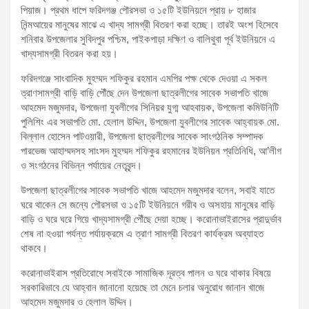
পিয়াজ। প্রথম ধাপে ফরিদগঞ্জ পৌরসভা ও ১৫টি ইউনিয়নে প্রায় ৮ হাজার
নিন্মআয়ের মানুষের মাঝে এ খাদ্য সামগ্রী বিতরণ করা হচ্ছে। তারই অংশ হিসেবে
শনিবার উপজেলার সুবিদপুর পশ্চিম, পাইকপাড়া দক্ষিণ ও বালিথুবা পূর্ব ইউনিয়নে এ
খাদ্যসামগ্রী বিতরন করা হয়।
ফরিদগঞ্জে সাংবাদিক মুহম্মদ শফিকুর রহমান এমপির পক্ষ থেকে দেওয়া এ সকল
ত্রাণসামগ্রী বাড়ি বাড়ি পৌঁছে দেন উপজেলা ছাত্রলীগের সাবেক সভাপতি খাজে
আহমেদ মজুমদার, উপজেলা যুবলীগের সিনিয়র যুগ্ম আহবায়ক, উপজেলা কমিউনিটি
পুলিশিং এর সভাপতি মো. হেলাল উদ্দিন, উপজেলা যুবলীগের সাবেক আহ্বায়ক মো.
বিল্লাল হোসেন পাটওয়ারী, উপজেলা ছাত্রলীগের সাবেক সাংগঠনিক সম্পাদক
পারভেজ আহাম্মদসহ সাংসদ মুহম্মদ শফিকুর রহমানের ইউনিয়ন প্রতিনিধি, আ’লীগ
ও সংগঠনের বিভিন্ন পর্যায়ের নেতৃবৃন্দ।
উপজেলা ছাত্রলীগের সাবেক সভাপতি খাজে আহমেদ মজুমদার বলেন, সবাই যাতে
ঘরে থাকেন সে জন্যে পৌরসভা ও ১৫টি ইউনিয়নে গরীব ও অসহায় মানুষের বাড়ি
বাড়ি ও ঘরে ঘরে গিয়ে খাদ্যসামগ্রী পৌঁছে দেয়া হচ্ছে। করোনাভাইরাসের প্রাদুর্ভাব
শেষ না হওয়া পর্যন্ত পর্যায়ক্রমে এ ত্রাণ সামগ্রী বিতরণ কার্যক্রম অব্যাহত
থাকবে।
করোনাভাইরাস প্রতিরোধে সবাইকে সামাজিক দূরত্ব পালন ও ঘরে থাকার বিষয়ে
সরকারিভাবে যে আহ্বান জানানো হয়েছে তা মেনে চলার অনুরোধ জানান খাজে
আহমেদ মজুমদার ও হেলাল উদ্দিন।