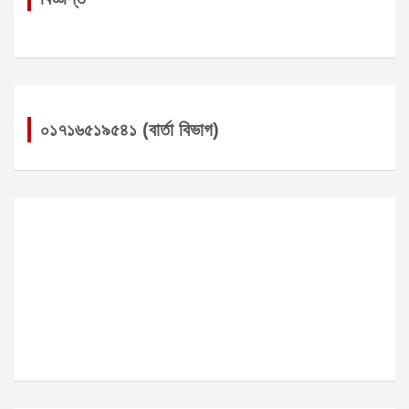
০১৭১৬৫১৯৫৪১ (বার্তা বিভাগ)