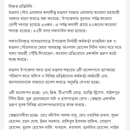
t
নিজস্ব প্রতিনিধি :
:
মতলব পৌর এলাকার কলাদীস্থ মতলব বাজার এলাকায় করোনা মহামারী
আকার ধারণ করতে শুরু করেছে। উপজেলায় বুধবার পর্যন্ত করোনা
রোগী শনাক্ত হয়েছে ৫৬জন। এ পর্যন্ত কলাদী গ্রামে ৪২জনের করোনা
শনাক্ত হয়েছে। ৪২টি বাসা লকডাউন করা হয়েছে।
লকডাউনকৃত বাসাগুলোতে উপজেলা নির্বাহী কর্মকর্তা ফাহমিদা হক ও
মতলব পৌরসভার মেয়র আলহাজ্ব আওলাদ হোসেন লিটন খাদ্য ঘরে ঘরে
খাদ্য সামগ্রী পৌঁছি দিয়েছেন। করোনা প্রতিরোধে একঝাঁক তরুণ মাঠে
কাজ করছে।
মতলব উপজেলা সদর তথা মতলব শহরের ৬টি প্রবেশপথে তাপমাত্রা
পরিমাপ করে অফিস ও বিভিন্ন প্রতিষ্ঠানের কর্মকর্তা-কর্মচারী এবং
জনসাধারণকে বাজারে প্রবেশ করতে অনুমতি দেওয়া হচ্ছে।
৬টি প্রবেশপথ হচ্ছে- ১নং ব্রিজ, টিএন্ডটি মোড়, ম্যাক্সি স্ট্র্যান্ড, বাইশপুর
স্টিল ব্রিজ, নুরু চেয়ারম্যান ঘাট ও হাসপাতাল রোড। স্বেচ্ছায় একঝাঁক
তরুণ যুবক বিভিন্ন প্রবেশপথগুলোতে কাজ করছে।
স্বেচ্ছাসেবীরা হচ্ছে- মোঃ বদিউল আলম বাবু, মোঃ ওয়াসিম প্রধান, সুমন
হোসেন, চয়ন ঘোষ, ইমন সরকার, রাকিবুল ইসলাম রাফিম, সোহাগ
হোসেন, মুরাদ হোসেন নাফি, ফরহাদ, ফয়সাল, তানভির হোসেন, নাইম