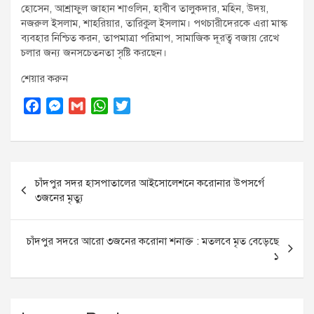
হোসেন, আশ্রাফুল জাহান শাওলিন, হাবীব তালুকদার, মহিন, উদয়,
নজরুল ইসলাম, শাহরিয়ার, তারিকুল ইসলাম। পথচারীদেরকে এরা মাস্ক
ব্যবহার নিশ্চিত করন, তাপমাত্রা পরিমাপ, সামাজিক দূরত্ব বজায় রেখে
চলার জন্য জনসচেতনতা সৃষ্টি করছেন।
শেয়ার করুন
F
M
G
W
T
a
e
m
h
w
c
s
a
a
i
e
s
i
t
t
Post
b
e
l
s
t
চাঁদপুর সদর হাসপাতালের আইসোলেশনে করোনার উপসর্গে
o
n
A
e
navigation
৩জনের মৃত্যু
o
g
p
r
k
e
p
r
চাঁদপুর সদরে আরো ৩জনের করোনা শনাক্ত : মতলবে মৃত বেড়েছে
১