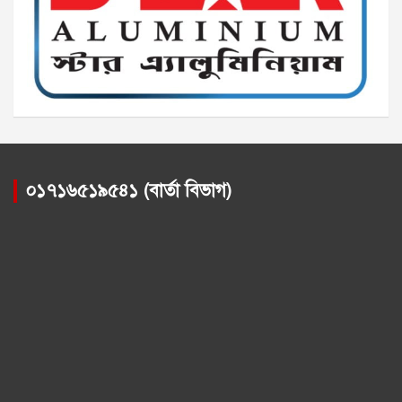
০১৭১৬৫১৯৫৪১ (বার্তা বিভাগ)