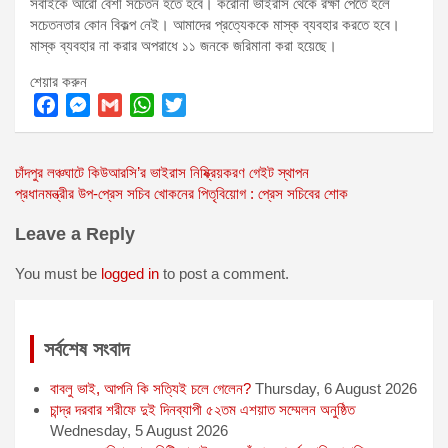
সবাইকে আরো বেশী সচেতন হতে হবে। করোনা ভাইরাস থেকে রক্ষা পেতে হলে
সচেতনতার কোন বিকল্প নেই। আমাদের প্রত্যেককে মাস্ক ব্যবহার করতে হবে।
মাস্ক ব্যবহার না করার অপরাধে ১১ জনকে জরিমানা করা হয়েছে।
শেয়ার করুন
F
M
G
W
T
a
e
m
h
w
Post
চাঁদপুর লঞ্চঘাটে কিউআরসি’র ভাইরাস নিষ্ক্রিয়করণ গেইট স্থাপন
c
s
a
a
i
প্রধানমন্ত্রীর উপ-প্রেস সচিব খোকনের পিতৃবিয়োগ : প্রেস সচিবের শোক
e
s
i
t
t
navigation
b
e
l
s
t
Leave a Reply
o
n
A
e
o
g
p
r
You must be
logged in
to post a comment.
k
e
p
r
সর্বশেষ সংবাদ
বাবলু ভাই, আপনি কি সত্যিই চলে গেলেন?
Thursday, 6 August 2026
চান্দ্র দরবার শরীফে দুই দিনব্যাপী ৫২তম এশয়াত সম্মেলন অনুষ্ঠিত
Wednesday, 5 August 2026