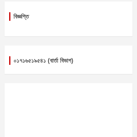
বিজ্ঞপ্তি
০১৭১৬৫১৯৫৪১ (বার্তা বিভাগ)