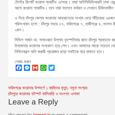
টেস্টের রিপোর্ট করোনা পজেটিভ এসেছে। তারা আইসিডিডিআরবি ঢাকা কেন্দ্র
আসে করোনা পজেটিভ। তবে তারা মতলবে কর্মরত ও সেখানে চিকিৎসাধীন থাক
এ নিয়ে চাঁদপুর জেলায় করোনায় আক্রান্তের সংখ্যা বেড়ে দাঁড়িয়েছে ৬
পরিসংখ্যান হলো : চাঁদপুর সদরে ৩৭, ফরিদগঞ্জে ৭, হাজীগঞ্জে ৪, মতলব
২জন।
সিভিল সার্জন ডা. সাখাওয়াত উল্লাহ বৃহস্পতিবার রাতে চাঁদপুর প্রবাহকে
উপজেলায় করোনার সংক্রমণ হয়ে গেল। এখন আমাদের আরো সচেতন থেকে ক
নিশ্চিতকল্পে অতি জরুরী প্রয়োজন ছাড়া সবাইকে ঘরে থাকতে হবে।
শেয়ার করুন
F
M
G
W
T
a
e
m
h
w
c
s
a
a
i
Post
ফরিদগঞ্জে করোনার উপসর্গে ১ ব্যক্তির মৃত্যু, নমুনা সংগ্রহ
e
s
i
t
t
চাঁদপুরে করোনার হটস্পট কালিবাড়ি ও সংলগ্ন এলাকা
navigation
b
e
l
s
t
Leave a Reply
o
n
A
e
o
g
p
r
You must be
logged in
to post a comment.