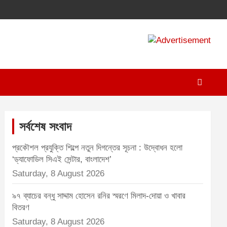
A
d
v
e
r
t
সর্বশেষ সংবাদ
i
প্রকৌশল প্রযুক্তি শিল্পে নতুন দিগন্তের সূচনা : উদ্বোধন হলো
s
‘ড্যাফোডিল সিএই সেন্টার, বাংলাদেশ’
e
Saturday, 8 August 2026
m
৯৭ ব্যাচের বন্ধু সাদ্দাম হোসেন রনির স্মরণে মিলাদ-দোয়া ও খাবার
e
বিতরণ
n
Saturday, 8 August 2026