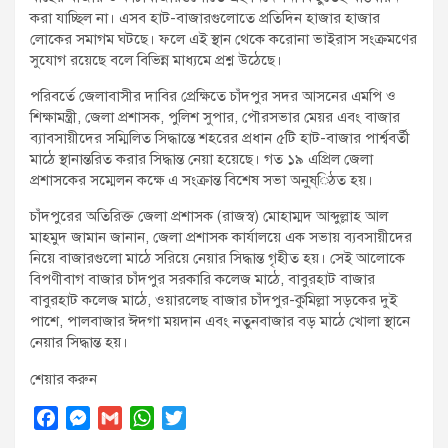
করা যাচ্ছিল না। এসব হাট-বাজারগুলোতে প্রতিদিন হাজার হাজার
লোকের সমাগম ঘটছে। ফলে এই স্থান থেকে করোনা ভাইরাস সংক্রমণের
সুযোগ রয়েছে বলে বিভিন্ন মাধ্যমে প্রশ্ন উঠেছে।
পরিবর্তে জেলাবাসীর দাবির প্রেক্ষিতে চাঁদপুর সদর আসনের এমপি ও
শিক্ষামন্ত্রী, জেলা প্রশাসক, পুলিশ সুপার, পৌরসভার মেয়র এবং বাজার
ব্যাবসায়ীদের সম্মিলিত সিদ্ধান্তে শহরের প্রধান ৫টি হাট-বাজার পার্শ্ববর্তী
মাঠে স্থানান্তরিত করার সিদ্ধান্ত নেয়া হয়েছে। গত ১৯ এপ্রিল জেলা
প্রশাসকের সম্মেলন কক্ষে এ সংক্রান্ত বিশেষ সভা অনু্ষ্িঠত হয়।
চাঁদপুরের অতিরিক্ত জেলা প্রশাসক (রাজস্ব) মোহাম্মদ আব্দুল্লাহ আল
মাহমুদ জামান জানান, জেলা প্রশাসক কার্যালয়ে এক সভায় ব্যবসায়ীদের
নিয়ে বাজারগুলো মাঠে সরিয়ে নেয়ার সিদ্ধান্ত গৃহীত হয়। সেই আলোকে
বিপণীবাগ বাজার চাঁদপুর সরকারি কলেজ মাঠে, বাবুরহাট বাজার
বাবুরহাট কলেজ মাঠে, ওয়ারলেছ বাজার চাঁদপুর-কুমিল্লা সড়কের দুই
পাশে, পালবাজার ঈদগা ময়দান এবং নতুনবাজার বড় মাঠে খোলা স্থানে
নেয়ার সিদ্ধান্ত হয়।
শেয়ার করুন
F
M
G
W
T
a
e
m
h
w