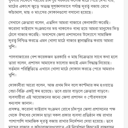
বুধবার বিকেলে শহরের চাঁদপুর সরকারি কলেজ মাঠে গিয়ে দেখা যায়,
মাঠের একাংশ জুড়ে অত্যন্ত সুশৃঙ্খলভাবে পর্যাপ্ত দূরত্ব বজায় রেখে
কাঁচামাল, মাছ ও মাংসের দোকানগুলো বসানো হয়েছে।
সেখানে ক্রেতারা বলেন, এতদিন আমরা বাজারে কেনাকাটা করেছি।
করোনা ভাইরাস সংক্রমণের ভয় থাকলেও বাধ্য হয়ে আমরা মানুষের ভিড়
ঠেলে বাজার করেছি। অবশেষে জেলা প্রশাসনের উদ্যোগে সামাজিক
দূরত্ব নিশ্চিত করতে এমন খোলা মাঠে বাজার স্থানান্তরিত করায় আমরা
খুশি।
পালবাজারের বেশ কয়েকজন তরকারি ও মাছ বিক্রেতার সাথে কথা হলে
তারা বলেন, প্রশাসন আমাদের ভালোর জন্যই এমন সিদ্ধান্ত নিয়েছে।
বর্তমান পরিস্থিতিতে এখানে খোলা মাঠে দোকান করতে পেরে আমরাও
খুশি।
দোকানীরা আরো বলেন, আজ প্রথম দিন বলে কাস্টমার কম হওয়াতে
বেচা-বিক্রি একটু কম হয়েছে। তবে প্রচার বাড়লে ক্রেতারা বাড়বে।
ব্যবসায়ীরা এই আয়োজনের জন্যে জেলা প্রশাসন ও পৌরসভাকে
ধন্যবাদ জানান।
প্রসঙ্গত, করোনা ভাইরাস সংক্রমণ রোধে চাঁদপুর জেলা প্রশাসনের পক্ষ
থেকে ঔষধের দোকান ছাড়া সকল প্রকার ব্যবসা প্রতিষ্ঠান বন্ধ রাখার
পাশাপাশি সামাজিক দূরত্ব বজায় রাখার নির্দেশনা দেয়া হয়েছে। তবে
মাছের বাজার ও কাঁচাবাজারগুলোতে এই নির্দেশনা কিছুতেই বাস্তবায়ন