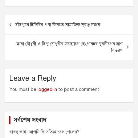
c
s
a
a
i
e
s
i
t
t
Post
b
e
l
s
t
চাঁদপুরে টিসিবির পণ্য কিনতে সামাজিক দূরত্ব লঙ্ঘন!
o
n
A
e
navigation
o
g
p
r
k
e
p
মায়া চৌধুরী ও দিপু চৌধুরীর উদ্যোগে ছেংগারচর যুবলীগের ত্রাণ
r
বিতরণ
Leave a Reply
You must be
logged in
to post a comment.
সর্বশেষ সংবাদ
বাবলু ভাই, আপনি কি সত্যিই চলে গেলেন?