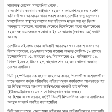
t
শাহাদাত হোসেন, মালয়েশিয়া থেকে :
:
মালয়েশিয়ায় করোনায় ভাইরাসে ১২জন বাংলাদেশিসহ ৪১৬ বিদেশি
অভিবাসীদের আক্রান্তের খবর প্রকাশ করেছে দেশটির স্বাস্থ্য মন্ত্রণালয়।
মালয়েশিয়ার স্বাস্থ্য মন্ত্রণালয়ের মহাপরিচালক দাতুক ডাঃ নূর হিশাম
আবদুল্লাহ বলেছেন, মন্ত্রণালয় সেদেশে বিদেশিদের মধ্যে বাংলাদেশের
১২জনসহ ৪১৬জনকে করোনা ভাইরাসে আক্রান্ত (কোভিড-১৯)সনাক্ত
করেছে।
দেশটিতে এই প্রথম কোন অভিবাসী আক্রান্তের খবর প্রকাশ করল। ডা.
হিশাম বলেছেন, ৪১৬জনের মধ্যে করোনা আক্রান্ত কোভিড-১৯ রয়েছে
ইন্দোনেশিয়ার ৫১, ভারতের ৩৭, মিয়ানমারের ৩১, পাকিস্তানের ২৯,
ফিলিপাইনের ২, চীনের ২৫, বাংলাদেশের ১২ জন। বাকিরা অন্যান্য
দেশের নাগরিক।
তিনি বৃহস্পতিবার এক সংবাদ সম্মেলনে বলেন, “শরণার্থী ও আশ্রয়প্রার্থীরা
যাতে সরকার কর্তৃক পরিচালিত প্রতিরোধমূলক কার্যক্রমের আওতাভুক্ত হয়
তা নিশ্চিত করতে মন্ত্রণালয় জাতিসংঘের শরণার্থী হাই কমিশন
(ইউএনএইচসিআর) এর সাথে নিবিড়ভাবে কাজ করছে।
ডা. হিশাম আরও জানান, সংশ্লিষ্ট বিদেশী মিশনগুলিকে তাদের নাগরিকের
অবস্থান সম্পর্কে অবহিত করা হয়েছিল।
তিনি আরো বলেন, জেলা স্বাস্থ্য অফিসের স্বাস্থ্য আধিকারিকদের পাশাপাশি