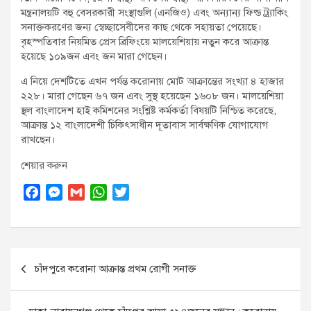
মন্ত্রনালয়টি বহু বেসরকারী সংস্থাগুলি (এনজিও) এবং অন্যান্য ফিল্ড ট্র্যাকিং
সনাক্তকরণের জন্য স্বেচ্ছাসেবীদের কাছ থেকে সহায়তা পেয়েছে।
বৃহস্পতিবার নিয়মিত প্রেস ব্রিফিংয়ে মালয়েশিয়ায় নতুন করে আক্রান্ত
হয়েছে ১০৯জন এবং জন মারা গেছেন।
এ নিয়ে দেশটিতে এখন পর্যন্ত করোনায় মোট আক্রান্তের সংখ্যা ৪ হাজার
২২৮। মারা গেছেন ৬৭ জন এবং সুস্থ হয়েছেন ১৬০৮ জন। মালয়েশিয়া
স্থল বাংলাদেশ হাই কমিশনের সংশ্লিষ্ট কর্মকর্তা বিষয়টি নিশ্চিত করেছে,
আক্রান্ত ১২ বাংলাদেশী চিকিৎসাধীন দূতাবাস সার্বক্ষণিক যোগাযোগ
রাখছেন।
শেয়ার করুন
F
M
G
W
T
a
e
m
h
w
c
s
a
a
i
e
s
i
t
t
Post
b
e
l
s
t
চাঁদপুরে করোনা আক্রান্ত প্রথম রোগী সনাক্ত
o
n
A
e
navigation
o
g
p
r
k
e
p