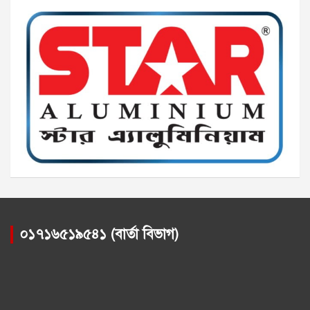
০১৭১৬৫১৯৫৪১ (বার্তা বিভাগ)