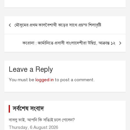
a
e
m
h
w
c
s
a
a
i
e
s
i
t
t
Post
b
e
l
s
t
মৌসুমের প্রথম কালবৈশাখী ঝড়ের সাথে প্রচন্ড শিলাবৃষ্টি
o
n
A
e
navigation
o
g
p
r
k
e
p
করোনা : জার্মানিতে প্রবাসী বাংলাদেশীরা উদ্বিগ্ন, আক্রান্ত ১২
r
Leave a Reply
You must be
logged in
to post a comment.
সর্বশেষ সংবাদ
বাবলু ভাই, আপনি কি সত্যিই চলে গেলেন?
Thursday, 6 August 2026