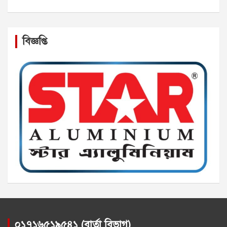
বিজ্ঞপ্তি
০১৭১৬৫১৯৫৪১ (বার্তা বিভাগ)