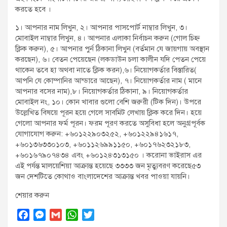
করতে হবে ।
১। আপনার নাম লিখুন, ২। আপনার পাসপোর্ট নাম্বার লিখুন, ৩।
মোবাইল নাম্বার লিখুন, ৪। আপনার এলাকা নির্বাচন করুন (গোল চিহ্ন
ক্লিক করুন), ৫। আপনার পুর্ন ঠিকানা লিখুন (বর্তমান যে জায়গায় অবস্থান
করছেন), ৬। বেতন পেয়েছেন (লকডাউন চলা কালীন যদি পেতন পেয়ে
থাকেন তবে হা অথবা নাতে ক্লিক করন),৬। নিয়োগকর্তার বিস্তারিত(
আপনি যে কোম্পানির আন্ডারে আছেন), ৭। নিয়োগকর্তার নাম ( মানে
আপনার বসের নাম),৮। নিয়োগকর্তার ঠিকানা, ৯। নিয়োগকর্তার
মোবাইল নং, ১০। কোন খাবার গুলো বেশি জরুরী (টিক দিন)। উপরে
উল্লেখিত বিষয়ে পূরন হয়ে গেলে সাবমিট লেখায় ক্লিক করে দিন। হয়ে
গেলো আপনার ফর্ম পূরন। ফরম পূরণ করতে অসুবিধা হলে অনুগ্রপূর্বক
যোগাযোগ করুন: +৬০১২২৯০৩২৫২, +৬০১২২৯৪১৬১৭,
+৬০১৩৬৩৩০১০৩, +৬০১১২৬৯৯১১৫০, +৬০১৭৬২৩২১৮৩,
+৬০১৬৭৯০৭৪৩৪ এবং +৬০১২৪৩১৩১৫০ । করোনা ভাইরাস এর
এই পর্যন্ত মালয়েশিয়া আক্রান্ত হয়েছে ৩৩৩৩ জন মৃত্যুবরণ করেছে৫৩
জন দেশটিতে কোথাও বাংলাদেশের আক্রান্ত খবর পাওয়া যায়নি।
শেয়ার করুন
F
M
G
W
T