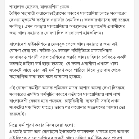
t
শাহাদাত হোসেন, মালয়েশিয়া থেকে :
:
বৈশ্বিক মহামারী করানোভাইরাসের কারণে মালয়েশিয়া চলছে সরকারের
দেওয়া মুভমেন্ট কন্ট্রোল ওয়ার্ডার (এমসিও)। কলকারখানাসহ বন্ধ রয়েছে
সবকিছু। এমন অবস্থায় মালয়েশিয়ায় অবস্থানরত বাংলাদেশি প্রবাসীদের
জন্য খাদ্য সহায়তার ঘোষণা দিল বাংলাদেশ হাইকমিশন।
বাংলাদেশ হাইকমিশনের ফেসবুক পেজে খাদ্য সহায়তার জন্য এই
ঘোষণা দেয়া হয়। কভিড-১৯ চলমান পরিস্থিতিতে মালয়েশিয়ায়
বসবাসরত প্রবাসী বাংলাদেশিদের জরুরি খাদ্য চাহিদার প্রেক্ষিতে একটি
অনলাই চাহিদা ফর্ম ছাড়া হয়েছে। যে সকল প্রবাসীরা এখানে খাদ্য
সংকটে আছে তারা এই ফর্ম পূরণ করে পাঠিয়ে দিলে দুতাবাস থেকে
সহযোগিতা করা হবে বলে জানানো হয়েছে।
এই ঘোষণা কর্মহীন অনেক শ্রমিকের মাঝে আশার আলো দেখা দিয়েছে।
সরকারের এমসিও কর্মসূচির কারণে বর্তমানে মালয়েশিয়ায় লাখ লাখ
বাংলাদেশী বেকার হয়ে পড়েছে। চাকুরিজীবী, ব্যবসায়ী সবাই এখন
সংকটের মধ্য দিয়ে যাচ্ছে। তারওপর করোনার সংক্রমণের আশঙ্কা তো
রয়েছে’ই।
নিম্নে ফর্ম পূরণ করার নিয়ম দেয়া হলো :
প্রথমেই তাকে তার মোবাইলে ইন্টারনেট কানেকশন থাকতে হবে তারপর
এই লিংকে বাংলাদেশিদের জরুরী খাদ্য চাহিদা ফর্ম ক্লিক করে প্রবেশ