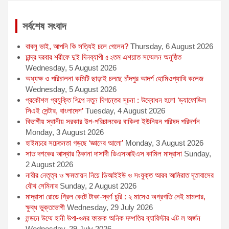
b
e
l
s
t
o
n
A
e
সর্বশেষ সংবাদ
o
g
p
r
k
e
p
বাবলু ভাই, আপনি কি সত্যিই চলে গেলেন?
Thursday, 6 August 2026
r
চান্দ্র দরবার শরীফে দুই দিনব্যাপী ৫২তম এশয়াত সম্মেলন অনুষ্ঠিত
Wednesday, 5 August 2026
অধ্যক্ষ ও পরিচালনা কমিটি ছাড়াই চলছে চাঁদপুর আদর্শ হোমিওপ্যাথি কলেজ
Wednesday, 5 August 2026
প্রকৌশল প্রযুক্তি শিল্পে নতুন দিগন্তের সূচনা : উদ্বোধন হলো ‘ড্যাফোডিল
সিএই সেন্টার, বাংলাদেশ’
Tuesday, 4 August 2026
বিভাগীয় স্থানীয় সরকার উপ-পরিচালকের বাকিলা ইউনিয়ন পরিষদ পরিদর্শন
Monday, 3 August 2026
হাইমচরে সচেতনতা গড়ছে ‘জ্ঞানের আলো’
Monday, 3 August 2026
সাত দশকের আস্থার ঠিকানা দাসাদী ডিএসআইএস কামিল মাদ্রাসা
Sunday,
2 August 2026
নারীর নেতৃত্ব ও ক্ষমতায়ন নিয়ে ডিআইইউ ও সংযুক্ত আরব আমিরাত দূতাবাসের
যৌথ সেমিনার
Sunday, 2 August 2026
মাদ্রাসা রোডে গ্রিল কেটে টাকা-স্বর্ণ চুরি : ২ মাসেও অগ্রগতি নেই মামলার,
ক্ষুব্ধ ভুক্তভোগী
Wednesday, 29 July 2026
লন্ডনে উম্মে হানী উপা-ওমর ফারুক অনিক দম্পতির ব্যারিস্টার এট ল অর্জন
Wednesday, 29 July 2026