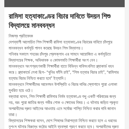
রামিসা হত্যাকাণ্ডের বিচার দাবিতে উদয়ন শিশু
বিদ্যালয়ে মানববন্ধন
নিজস্ব প্রতিবেদক
দেশব্যাপী আলোচিত শিশু শিক্ষার্থী রামিসা হত্যাকাণ্ডের বিচারের দাবিতে চাঁদপুরে
মানববন্ধন কর্মসূচি পালন করেছে উদয়ন শিশু বিদ্যালয়।
শনিবার সকালে শহরের চাঁদপুর প্রেসক্লাব এর সামনে আয়োজিত এ কর্মসূচিতে
বিদ্যালয়ের শিক্ষক, অভিভাবক ও কোমলমতি শিক্ষার্থীরা অংশ নেন।
মানববন্ধনে অংশগ্রহণকারী শিক্ষার্থীরা হাতে বিভিন্ন দাবিসংবলিত প্ল্যাকার্ড বহন
করে। প্ল্যাকার্ডে লেখা ছিল- “খুনির ফাঁসি চাই”, “শিশু হত্যার বিচার চাই”, “রামিসার
হত্যার বিচার নিশ্চিত করতে হবে” ইত্যাদি।
মানববন্ধনে শিক্ষার্থীদের আবেগঘন উপস্থিতি ও বিচার দাবির স্লোগানে পুরো এলাকা
মুখরিত হয়ে ওঠে।
বক্তারা বলেন, শিশু শিক্ষার্থী রামিসার নির্মম হত্যাকাণ্ড শুধু একটি পরিবারের জন্য
নয়, বরং পুরো জাতির জন্য গভীর শোক ও ক্ষোভের বিষয়। এ ঘটনায় জড়িত প্রকৃত
অপরাধীদের দ্রুত আইনের আওতায় এনে সর্বোচ্চ শাস্তি নিশ্চিত করার দাবি জানান
তারা।
বিদ্যালয়ের শিক্ষকরা বলেন, দেশে শিশুদের নিরাপত্তা নিশ্চিত করতে হলে এ ধরনের
নৃশংস ঘটনার বিরুদ্ধে কঠোর আইনি ব্যবস্থা গ্রহণ করতে হবে। অপরাধীদের দ্রুত