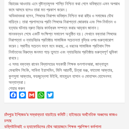
বিচারের আওতায় এনে দৃষ্টান্তমূলক শাস্তি নিশ্চিত করা গেলে ভবিষ্যতে এমন অপরাধ
কমে আসবে বলেও তারা মত প্রকাশ করেন।
অভিভাবকরা বলেন, শিশুদের নিরাপদ ভবিষ্যৎ নিশ্চিত করা রাষ্ট্র ও সমাজের যৌথ
দায়িত্ব। তারা প্রশাসনের প্রতি শিশুদের নিরাপত্তা জোরদার এবং শিশু নির্যাতন ও
হত্যার ঘটনায় দ্রুত বিচার কার্যক্রম সম্পন্ন করার আহ্বান জানান।
মানববন্ধন শেষে একটি সংক্ষিপ্ত সমাবেশ অনুষ্ঠিত হয়। সেখানে বক্তারা শিশুদের
নিরাপত্তা ও ন্যায়বিচার প্রতিষ্ঠায় সামাজিক সচেতনতা বৃদ্ধির ওপর গুরুত্বারোপ
করেন। স্থানীয় সচেতন মহল মনে করছে, এ ধরনের সামাজিক প্রতিবাদ শিশু
নির্যাতনের বিরুদ্ধে জনমত গড়ে তুলতে এবং ন্যায়বিচার প্রতিষ্ঠায় গুরুত্বপূর্ণ ভূমিকা
রাখবে।
এ সময় বক্তব্য রাখেন বিদ্যালয়ের সহকারী শিক্ষক গুলশানআরা, জান্নাতুল
ফেরদৌস পিংকি, সাবিনা ইয়াসমিন, মিলি আচার্যী, চিত্রা ভঞ্জ, ফাতেমা আক্তার,
কুলসুমা আক্তার, ফয়জুন্নেসা উইথি, মাহমুদুল হাসান ও মোহাম্মদ হোসেনসহ
অন্যান্যরা।
শেয়ার করুন
F
M
G
W
T
a
e
m
h
w
Post
চাঁদপুরে ইপিজেড’র সম্ভাব্যতা যাচাইয়ে কমিটি : হাইমচরে অর্থনৈতিক অঞ্চলের কাজও
c
s
a
a
i
চলছে
e
s
i
t
t
navigation
ডব্লিউবিআই ও ড্যাফোডিলের যৌথ আয়োজনে শিক্ষক প্রশিক্ষণ কর্মশালা