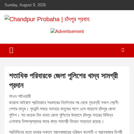
Skip
Sunday, August 9, 2026
to
content
Daily newspaper in chandpur
Chandpur Probaha | চাঁদপুর প্রবাহ
A
d
v
e
r
t
শতাধিক পরিবারকে জেলা পুলিশের খাদ্য সামগ্রী
i
প্রদান
s
e
শাওন পাটওয়ারী
m
করোনা ভাইরাস প্রতিরোধে সরকারের নির্দেশনার পর থেকে গৃহবন্ধী সকল শ্রেণী-
পেশার মানুষ। গৃহবন্দি সময়ে অসহায় মানুষের পাশে এসে দাড়ালো চাঁদপুর জেলা
e
পুলিশ। গত কয়েক দিন যাবত জেলা পুলিশের উদ্যাগে চাঁদপুর শহরের বিভিন্ন
n
এলাকায় বিপদগ্রস্থদের মাঝে খাদ্য সামগ্রী বিতরন অব্যহত রয়েছে।
t
প্রতিদিনের মতো বুধবার সকালে পুরানবাজারের হরিজন কলোনী ও পুরানবাজার ডিগ্রী
: