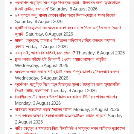
প্রকৌশল প্রযুক্তি শিল্পে নতুন দিগন্তের সূচনা : উদ্বোধন হলো ‘ড্যাফোডিল
সিএই সেন্টার, বাংলাদেশ’
Saturday, 8 August 2026
৯৭ ব্যাচের বন্ধু সাদ্দাম হোসেন রনির স্মরণে মিলাদ-দোয়া ও খাবার বিতরণ
Saturday, 8 August 2026
জুলাই গণঅভ্যুত্থানের স্মৃতিকে ধারণ করে ড্যাফোডিলে অনুষ্ঠিত হলো ‘স্মরণে
জুলাই’
Saturday, 8 August 2026
মামলা, গ্রেপ্তার, হামলা ও নির্যাতনের অভিযোগ পেরিয়ে রাজপথে ফয়সাল
খন্দকার
Friday, 7 August 2026
বাবলু ভাই, আপনি কি সত্যিই চলে গেলেন?
Thursday, 6 August 2026
চান্দ্র দরবার শরীফে দুই দিনব্যাপী ৫২তম এশয়াত সম্মেলন অনুষ্ঠিত
Wednesday, 5 August 2026
অধ্যক্ষ ও পরিচালনা কমিটি ছাড়াই চলছে চাঁদপুর আদর্শ হোমিওপ্যাথি কলেজ
Wednesday, 5 August 2026
প্রকৌশল প্রযুক্তি শিল্পে নতুন দিগন্তের সূচনা : উদ্বোধন হলো ‘ড্যাফোডিল
সিএই সেন্টার, বাংলাদেশ’
Tuesday, 4 August 2026
বিভাগীয় স্থানীয় সরকার উপ-পরিচালকের বাকিলা ইউনিয়ন পরিষদ পরিদর্শন
Monday, 3 August 2026
হাইমচরে সচেতনতা গড়ছে ‘জ্ঞানের আলো’
Monday, 3 August 2026
সাত দশকের আস্থার ঠিকানা দাসাদী ডিএসআইএস কামিল মাদ্রাসা
Sunday,
2 August 2026
নারীর নেতৃত্ব ও ক্ষমতায়ন নিয়ে ডিআইইউ ও সংযুক্ত আরব আমিরাত দূতাবাসের