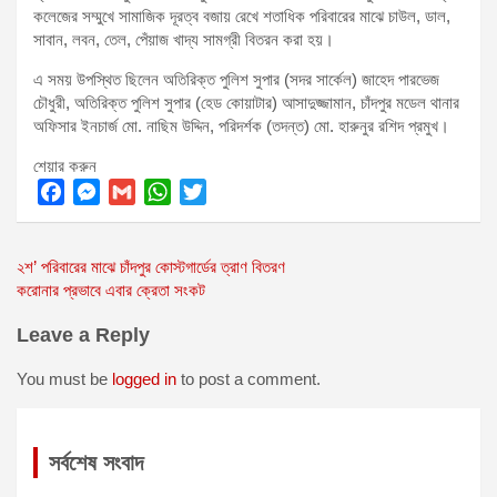
কলেজের সম্মুখে সামাজিক দূরত্ব বজায় রেখে শতাধিক পরিবারের মাঝে চাউল, ডাল,
সাবান, লবন, তেল, পেঁয়াজ খাদ্য সামগ্রী বিতরন করা হয়।
এ সময় উপস্থিত ছিলেন অতিরিক্ত পুলিশ সুপার (সদর সার্কেল) জাহেদ পারভেজ
চৌধুরী, অতিরিক্ত পুলিশ সুপার (হেড কোয়াটার) আসাদুজ্জামান, চাঁদপুর মডেল থানার
অফিসার ইনচার্জ মো. নাছিম উদ্দিন, পরিদর্শক (তদন্ত) মো. হারুনুর রশিদ প্রমুখ।
শেয়ার করুন
F
M
G
W
T
a
e
m
h
w
Post
২শ’ পরিবারের মাঝে চাঁদপুর কোস্টগার্ডের ত্রাণ বিতরণ
c
s
a
a
i
করোনার প্রভাবে এবার ক্রেতা সংকট
e
s
i
t
t
navigation
b
e
l
s
t
Leave a Reply
o
n
A
e
o
g
p
r
You must be
logged in
to post a comment.
k
e
p
r
সর্বশেষ সংবাদ