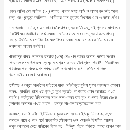
ছোট মেয়ে ফাহিমার ডাক চিৎকারে ছুটে এসে শাহিনের এই অবস্থা দেখতে পাই।
একই বাড়ির মোঃ শাকিল (২০) জানায়, ঘটনার সময় আমি ও আমার বড় ভাই গরুর
জন্য খড় প্রস্তুত করছিলাম। শাহীনের ননদ মুক্তার চিৎকারে এসে এ ঘটনা দেখি।
নাম প্রকাশে অনিচ্ছুক এলাকার নির্ভরযোগ্য সূত্র জানিয়েছে, ওই গৃহবধূর সাথে তার
নিকটাত্মীয়ের পরকীয়া সম্পর্ক রয়েছে। ঘটনার সাথে এর যোগসূত্র থাকতে পারে।
এছাড়া দীর্ঘদিন ধরে পারিবারিক মতোবিরোধ চলছে এবং বেশ কয়েক দিন ধরে সে
অসংলগ্ন আচরণ করছিল।
শাহরাস্তি থানার অফিসার ইনচার্জ (ওসি) মোঃ শাহ্ আলম জানান, ঘটনার সংবাদ
পেয়ে তাৎক্ষনিক উপজেলা স্বাস্থ্য কমপ্লেক্স ও পরে ঘটনাস্থলে পৌঁছাই। ভিকটিমের
পরিবারের পক্ষ থেকে এখন পর্যন্ত কেউ অভিযোগ করেনি। অভিযোগ পেলে
প্রয়োজনীয় ব্যবস্থা নেয়া হবে।
হাজীগঞ্জ ও কচুয়া সার্কেলের দায়িত্বে থাকা অতিরিক্ত পুলিশ সুপার আফজাল হোসেন
বলেন, প্রাথমিক ভাবে ওই গৃহবধুর মুখে স্কচটেপ লাগানোর কোন আলামত পাওয়া
যায়নি। কর্তব্যরত চিকিৎসকের সাথে আলাপ করে তার মুখে বা গলার ভিতরে বেøড
ঢুকানোর আলামত পাওয়া যায়নি। তদন্ত সাপেক্ষে বিস্তারিত বলা যাবে।
প্রসঙ্গত, রায়শ্রী দক্ষিণ ইউনিয়নের কুরকামতা গ্রামের ইউনুস মিয়ার বড় ছেলে
রাহাতের সাথে ৫ বছর পূর্বে শাহরাস্তি পৌরসভার ৯নং ওয়ার্ডের ছিখুটিয়া গ্রামের
আবুল কালামের মেয়ে শাহীনের বিবাহ হয়। ইউনুস মিয়ার পরিবারে রাহাত ছাড়াও আল