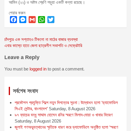
আমিন (২২) ও অষ্টম শ্রেণি পড়ুয়া একটি কন্যা রয়েছে।
শেয়ার করুন
F
M
G
W
T
a
e
m
h
w
Post
চাঁদপুরে এক সপ্তাহও টিকলো না মাঠের বাজার ব্যবস্থা
c
s
a
a
i
এবার কাস্তে হাতে জেলা ছাত্রলীগ সভাপতি ও সেক্রেটারি
e
s
i
t
t
navigation
b
e
l
s
t
Leave a Reply
o
n
A
e
o
g
p
r
You must be
logged in
to post a comment.
k
e
p
r
সর্বশেষ সংবাদ
প্রকৌশল প্রযুক্তি শিল্পে নতুন দিগন্তের সূচনা : উদ্বোধন হলো ‘ড্যাফোডিল
সিএই সেন্টার, বাংলাদেশ’
Saturday, 8 August 2026
৯৭ ব্যাচের বন্ধু সাদ্দাম হোসেন রনির স্মরণে মিলাদ-দোয়া ও খাবার বিতরণ
Saturday, 8 August 2026
জুলাই গণঅভ্যুত্থানের স্মৃতিকে ধারণ করে ড্যাফোডিলে অনুষ্ঠিত হলো ‘স্মরণে