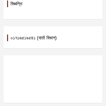
বিজ্ঞপ্তি
০১৭১৬৫১৯৫৪১ (বার্তা বিভাগ)