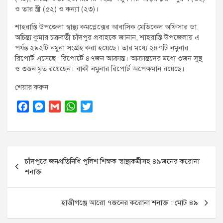
ও তার স্ত্রী (৫২) ও কন্যা (২৩)।
শাহরাস্তি উপজেলা স্বাস্থ্য কমপ্লেক্সের আবাসিক মেডিকেল অফিসার ডা.
অচিন্ত্য কুমার চক্রবর্তী চাঁদপুর প্রবাহকে জানান, শাহরাস্তি উপজেলায় এ
পর্যন্ত ২৯২টি নমুনা সংগ্রহ করা হয়েছে। তার মধ্যে ২৪৭টি নমুনার
রিপোর্ট এসেছে। রিপোর্টে ৪৭জন আক্রান্ত। আক্রান্তদের মধ্যে ৩জন সুস্থ্
ও ৩জন মৃত রয়েছেন। বাকী নমুনার রিপোর্ট অপেক্ষমান রয়েছে।
শেয়ার করুন
F
M
G
W
T
a
e
m
h
w
c
s
a
a
i
e
s
i
t
t
Post
b
e
l
s
t
চাঁদপুরে জনপ্রতিনিধি পুলিশ শিক্ষক স্বাস্থ্যকর্মীসহ ৪৯জনের করোনা
o
n
A
e
navigation
শনাক্ত
o
g
p
r
k
e
p
r
হাজীগঞ্জে আরো ৭জনের করোনা শনাক্ত : মোট ৪৯