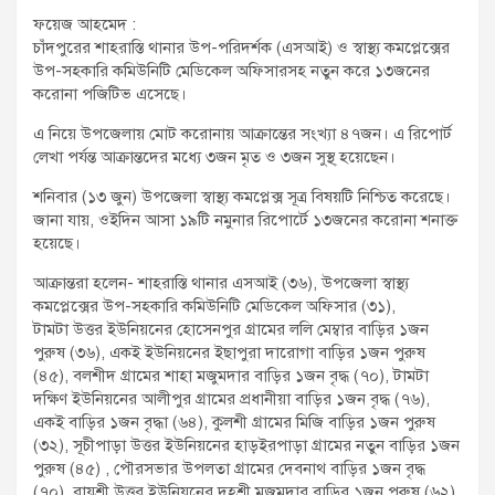
t
ফয়েজ আহমেদ :
:
চাঁদপুরের শাহরাস্তি থানার উপ-পরিদর্শক (এসআই) ও স্বাস্থ্য কমপ্লেক্সের
উপ-সহকারি কমিউনিটি মেডিকেল অফিসারসহ নতুন করে ১৩জনের
করোনা পজিটিভ এসেছে।
এ নিয়ে উপজেলায় মোট করোনায় আক্রান্তের সংখ্যা ৪৭জন। এ রিপোর্ট
লেখা পর্যন্ত আক্রান্তদের মধ্যে ৩জন মৃত ও ৩জন সুস্থ্ হয়েছেন।
শনিবার (১৩ জুন) উপজেলা স্বাস্থ্য কমপ্লেক্স সূত্র বিষয়টি নিশ্চিত করেছে।
জানা যায়, ওইদিন আসা ১৯টি নমুনার রিপোর্টে ১৩জনের করোনা শনাক্ত
হয়েছে।
আক্রান্তরা হলেন- শাহরাস্তি থানার এসআই (৩৬), উপজেলা স্বাস্থ্য
কমপ্লেক্সের উপ-সহকারি কমিউনিটি মেডিকেল অফিসার (৩১),
টামটা উত্তর ইউনিয়নের হোসেনপুর গ্রামের ললি মেম্বার বাড়ির ১জন
পুরুষ (৩৬), একই ইউনিয়নের ইছাপুরা দারোগা বাড়ির ১জন পুরুষ
(৪৫), বলশীদ গ্রামের শাহা মজুমদার বাড়ির ১জন বৃদ্ধ (৭০), টামটা
দক্ষিণ ইউনিয়নের আলীপুর গ্রামের প্রধানীয়া বাড়ির ১জন বৃদ্ধ (৭৬),
একই বাড়ির ১জন বৃদ্ধা (৬৪), কুলশী গ্রামের মিজি বাড়ির ১জন পুরুষ
(৩২), সূচীপাড়া উত্তর ইউনিয়নের হাড়ইরপাড়া গ্রামের নতুন বাড়ির ১জন
পুরুষ (৪৫) , পৌরসভার উপলতা গ্রামের দেবনাথ বাড়ির ১জন বৃদ্ধ
(৭০), রায়শ্রী উত্তর ইউনিয়নের দহশ্রী মজুমদার বাড়ির ১জন পুরুষ (৬২)