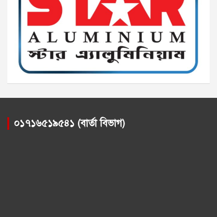
০১৭১৬৫১৯৫৪১ (বার্তা বিভাগ)