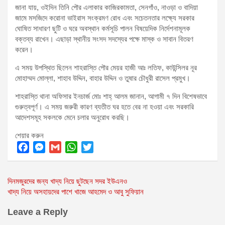
জানা যায়, ওইদিন তিনি পৌর এলাকার কাজিরকামতা, সেনগাঁও, নাওড়া ও বাদিয়া
জামে মসজিদে করোনা ভাইরাস সংক্রমণ রোধ এবং সচেতনতার লক্ষ্যে সরকার
ঘোষিত সাধারণ ছুটি ও ঘরে অবস্থান কর্মসূচি পালন বিষয়েদিক নির্দেশনামূলক
বক্তব্য রাখেন। এছাড়া স্থানীয় সংসদ সদস্যের পক্ষে মাস্ক ও সাবান বিতরণ
করেন।
এ সময় উপস্থিত ছিলেন শাহরাস্তি পৌর মেয়র হাজী আঃ লতিফ, কাউন্সিলর নূর
মোহাম্মদ মোল্লা, শাহাব উদ্দিন, বাহার উদ্দিন ও তুষার চৌধুরী রাসেল প্রমুখ।
শাহরাস্তি থানা অফিসার ইনচার্জ মোঃ শাহ্ আলম জানান, আগামী ৭ দিন বিশেষভাবে
গুরুত্বপূর্ণ। এ সময় জরুরী কারণ ব্যতীত ঘর হতে বের না হওয়া এবং সরকারি
আদেশসমূহ সকলকে মেনে চলার অনুরোধ করছি।
শেয়ার করুন
F
M
G
W
T
a
e
m
h
w
Post
দিনমজুরদের জন্য খাদ্য নিয়ে ছুটছেন সদর ইউএনও
c
s
a
a
i
খাদ্য নিয়ে অসহায়দের পাশে খাজে আহমেদ ও আবু সুফিয়ান
e
s
i
t
t
navigation
b
e
l
s
t
Leave a Reply
o
n
A
e