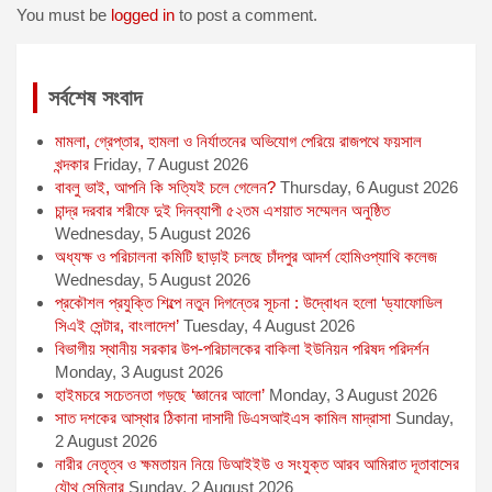
o
g
p
r
You must be
logged in
to post a comment.
k
e
p
r
সর্বশেষ সংবাদ
মামলা, গ্রেপ্তার, হামলা ও নির্যাতনের অভিযোগ পেরিয়ে রাজপথে ফয়সাল
খন্দকার
Friday, 7 August 2026
বাবলু ভাই, আপনি কি সত্যিই চলে গেলেন?
Thursday, 6 August 2026
চান্দ্র দরবার শরীফে দুই দিনব্যাপী ৫২তম এশয়াত সম্মেলন অনুষ্ঠিত
Wednesday, 5 August 2026
অধ্যক্ষ ও পরিচালনা কমিটি ছাড়াই চলছে চাঁদপুর আদর্শ হোমিওপ্যাথি কলেজ
Wednesday, 5 August 2026
প্রকৌশল প্রযুক্তি শিল্পে নতুন দিগন্তের সূচনা : উদ্বোধন হলো ‘ড্যাফোডিল
সিএই সেন্টার, বাংলাদেশ’
Tuesday, 4 August 2026
বিভাগীয় স্থানীয় সরকার উপ-পরিচালকের বাকিলা ইউনিয়ন পরিষদ পরিদর্শন
Monday, 3 August 2026
হাইমচরে সচেতনতা গড়ছে ‘জ্ঞানের আলো’
Monday, 3 August 2026
সাত দশকের আস্থার ঠিকানা দাসাদী ডিএসআইএস কামিল মাদ্রাসা
Sunday,
2 August 2026
নারীর নেতৃত্ব ও ক্ষমতায়ন নিয়ে ডিআইইউ ও সংযুক্ত আরব আমিরাত দূতাবাসের
যৌথ সেমিনার
Sunday, 2 August 2026