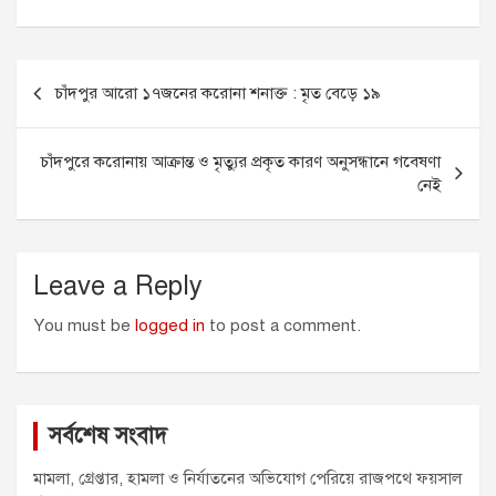
c
s
a
a
i
e
s
i
t
t
Post
b
e
l
s
t
চাঁদপুর আরো ১৭জনের করোনা শনাক্ত : মৃত বেড়ে ১৯
o
n
A
e
navigation
o
g
p
r
k
e
p
চাঁদপুরে করোনায় আক্রান্ত ও মৃত্যুর প্রকৃত কারণ অনুসন্ধানে গবেষণা
r
নেই
Leave a Reply
You must be
logged in
to post a comment.
সর্বশেষ সংবাদ
মামলা, গ্রেপ্তার, হামলা ও নির্যাতনের অভিযোগ পেরিয়ে রাজপথে ফয়সাল