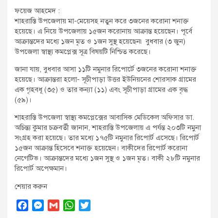
t
ফয়েজ আহমেদ :
:
শাহরাস্তি উপজেলায় মা-মেয়েসহ নতুন করে ৩জনের করোনা শনাক্ত
হয়েছে। এ নিয়ে উপজেলায় ১৫জন করোনায় আক্রান্ত হয়েছেন। পূর্বে
আক্রান্তদের মধ্যে ১জন মৃত ও ১জন সুস্থ্ হয়েছেন৷ বুধবার (৩ জুন)
উপজেলা স্বাস্থ্য কমপ্লেক্স সূত্র বিষয়টি নিশ্চিত করেছে।
জানা যায়, বুধবার আসা ১১টি নমুনার রিপোর্টে ৩জনের করোনা শনাক্ত
হয়েছে। আক্রান্তরা হলো- সূচীপাড়া উত্তর ইউনিয়নের শোরসাক গ্রামের
এক গৃহবধূ (৩৫) ও তার কন্যা (১১) এবং সূচীপাড়া গ্রামের এক বৃদ্ধ
(৫৯)।
শাহরাস্তি উপজেলা স্বাস্থ্য কমপ্লেক্সের আবাসিক মেডিকেল অফিসার ডা.
অচিন্ত্য কুমার চক্রবর্তী জানান, শাহরাস্তি উপজেলায় এ পর্যন্ত ২০৩টি নমুনা
সংগ্রহ করা হয়েছে। তার মধ্যে ১৭৫টি নমুনার রিপোর্ট এসেছে। রিপোর্ট
১৫জন আক্রান্ত হিসেবে শনাক্ত হয়েছেন। বাকীদের রিপোর্ট করোনা
নেগেটিভ। আক্রান্তদের মধ্যে ১জন সুস্থ্ ও ১জন মৃত। বাকী ২৮টি নমুনার
রিপোর্ট অপেক্ষমান।
শেয়ার করুন
F
M
G
W
T
a
e
m
h
w