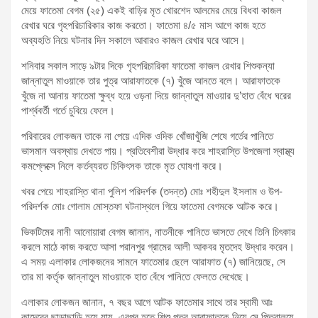
মেয়ে ফাতেমা বেগম (২৫) একই বাড়ির মৃত খোরশেদ আলমের মেয়ে বিধবা কাজল
রেখার ঘরে গৃহপরিচারিকার কাজ করতো। ফাতেমা ৪/৫ মাস আগে কাজ হতে
অব্যহতি নিয়ে ঘটনার দিন সকালে আবারও কাজল রেখার ঘরে আসে।
শনিবার সকাল সাড়ে ৯টার দিকে গৃহপরিচারিকা ফাতেমা কাজল রেখার শিশুকন্যা
জান্নাতুল মাওয়াকে তার পুত্র আরাফাতকে (৭) খুঁজে আনতে বলে। আরাফাতকে
খুঁজে না আনায় ফাতেমা ক্ষুব্ধ হয়ে ওড়না দিয়ে জান্নাতুল মাওয়ার দু’হাত বেঁধে ঘরের
পার্শ্ববর্তী গর্তে চুবিয়ে ফেলে।
পরিবারের লোকজন তাকে না পেয়ে এদিক ওদিক খোঁজাখুঁজি শেষে গর্তের পানিতে
ভাসমান অবস্থায় দেখতে পায়। প্রতিবেশীরা উদ্ধার করে শাহরাস্তি উপজেলা স্বাস্থ্য
কমপ্লেক্সে নিলে কর্তব্যরত চিকিৎসক তাকে মৃত ঘোষণা করে।
খবর পেয়ে শাহরাস্তি থানা পুলিশ পরিদর্শক (তদন্ত) মোঃ শহীদুল ইসলাম ও উপ-
পরিদর্শক মোঃ গোলাম মোস্তফা ঘটনাস্থলে গিয়ে ফাতেমা বেগমকে আটক করে।
ভিকটিমের নানী আনোয়ারা বেগম জানান, নাতনীকে পানিতে ভাসতে দেখে তিনি চিৎকার
করলে মাঠে কাজ করতে আসা পরানপুর গ্রামের আলী আকবর মৃতদেহ উদ্ধার করেন।
এ সময় এলাকার লোকজনের সামনে ফাতেমার ছেলে আরাফাত (৭) জানিয়েছে, সে
তার মা কর্তৃক জান্নাতুল মাওয়াকে হাত বেঁধে পানিতে ফেলতে দেখেছে।
এলাকার লোকজন জানান, ৭ বছর আগে আটক ফাতেমার সাথে তার স্বামী আঃ
কাদেরের ছাড়াছাড়ি হয়ে যায়, এরপর হতে শিশু পুত্র আরাফাতকে নিয়ে সে পিত্রালয়ে