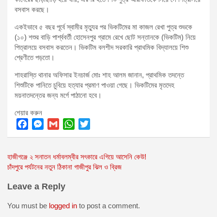
বসবাস করছে।
একইভাবে ৫ বছর পূর্বে স্বামীর মৃত্যুর পর ভিকটিমের মা কাজল রেখা পুত্র শুভকে
(১০) শশুর বাড়ি পার্শ্ববর্তী হোসেনপুর গ্রামে রেখে ছোট সন্তানকে (ভিকটিম) নিয়ে
পিত্রালয়ে বসবাস করতেন। ভিকটিম বলশীদ সরকারি প্রাথমিক বিদ্যালয়ে শিশু
শ্রেণীতে পড়তো।
শাহরাস্তি থানার অফিসার ইনচার্জ মোঃ শাহ আলম জানান, প্রাথমিক তদন্তে
শিশুটিকে পানিতে চুবিয়ে হত্যার প্রমাণ পাওয়া গেছে। ভিকটিমের মৃতদেহ
ময়নাতদন্তের জন্য মর্গে পাঠানো হবে।
শেয়ার করুন
F
M
G
W
T
a
e
m
h
w
Post
হাজীগঞ্জে ২ সনাতন ধর্মাবলম্বীর সৎকারে এগিয়ে আসেনি কেউ!
c
s
a
a
i
চাঁদপুরে পর্যটনের নতুন ঠিকানা গাজীপুর ঝিল ও ব্রিজ
e
s
i
t
t
navigation
b
e
l
s
t
Leave a Reply
o
n
A
e
o
g
p
r
You must be
logged in
to post a comment.
k
e
p