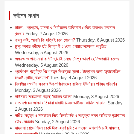
r
সর্বশেষ সংবাদ
মামলা, গ্রেপ্তার, হামলা ও নির্যাতনের অভিযোগ পেরিয়ে রাজপথে ফয়সাল
খন্দকার
Friday, 7 August 2026
বাবলু ভাই, আপনি কি সত্যিই চলে গেলেন?
Thursday, 6 August 2026
চান্দ্র দরবার শরীফে দুই দিনব্যাপী ৫২তম এশয়াত সম্মেলন অনুষ্ঠিত
Wednesday, 5 August 2026
অধ্যক্ষ ও পরিচালনা কমিটি ছাড়াই চলছে চাঁদপুর আদর্শ হোমিওপ্যাথি কলেজ
Wednesday, 5 August 2026
প্রকৌশল প্রযুক্তি শিল্পে নতুন দিগন্তের সূচনা : উদ্বোধন হলো ‘ড্যাফোডিল
সিএই সেন্টার, বাংলাদেশ’
Tuesday, 4 August 2026
বিভাগীয় স্থানীয় সরকার উপ-পরিচালকের বাকিলা ইউনিয়ন পরিষদ পরিদর্শন
Monday, 3 August 2026
হাইমচরে সচেতনতা গড়ছে ‘জ্ঞানের আলো’
Monday, 3 August 2026
সাত দশকের আস্থার ঠিকানা দাসাদী ডিএসআইএস কামিল মাদ্রাসা
Sunday,
2 August 2026
নারীর নেতৃত্ব ও ক্ষমতায়ন নিয়ে ডিআইইউ ও সংযুক্ত আরব আমিরাত দূতাবাসের
যৌথ সেমিনার
Sunday, 2 August 2026
মাদ্রাসা রোডে গ্রিল কেটে টাকা-স্বর্ণ চুরি : ২ মাসেও অগ্রগতি নেই মামলার,