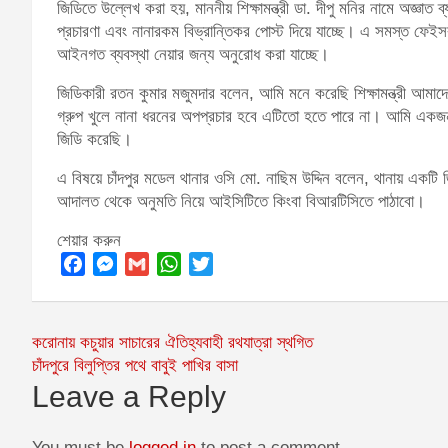
জিডিতে উল্লেখ করা হয়, মাননীয় শিক্ষামন্ত্রী ডা. দীপু মনির নামে অজ্ঞ
প্রচারণা এবং নানারকম বিভ্রান্তিকর পোস্ট দিয়ে যাচ্ছে। এ সমস্ত ফ
আইনগত ব্যবস্থা নেয়ার জন্য অনুরোধ করা যাচ্ছে।
জিডিকারী রতন কুমার মজুমদার বলেন, আমি মনে করেছি শিক্ষামন্ত্রী আমাদ
গ্রুপ খুলে নানা ধরনের অপপ্রচার হবে এটিতো হতে পারে না। আমি একজ
জিডি করেছি।
এ বিষয়ে চাঁদপুর মডেল থানার ওসি মো. নাছিম উদ্দিন বলেন, থানায় এ
আদালত থেকে অনুমতি নিয়ে আইসিটিতে কিংবা বিআরটিসিতে পাঠাবো।
শেয়ার করুন
F
M
G
W
T
a
e
m
h
w
c
s
a
a
i
Post
করোনায় কচুয়ার সাচারের ঐতিহ্যবাহী রথযাত্রা স্থগিত
e
s
i
t
t
চাঁদপুরে বিলুপ্তির পথে বাবুই পাখির বাসা
navigation
b
e
l
s
t
Leave a Reply
o
n
A
e
o
g
p
r
You must be
logged in
to post a comment.