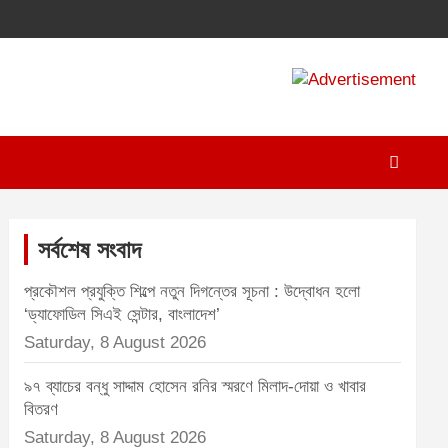
A
d
v
e
r
t
সর্বশেষ সংবাদ
i
প্রকৌশল প্রযুক্তি শিল্পে নতুন দিগন্তের সূচনা : উদ্বোধন হলো
s
‘ড্যাফোডিল সিএই সেন্টার, বাংলাদেশ’
e
Saturday, 8 August 2026
m
৯৭ ব্যাচের বন্ধু সাদ্দাম হোসেন রনির স্মরণে মিলাদ-দোয়া ও খাবার
e
বিতরণ
n
Saturday, 8 August 2026