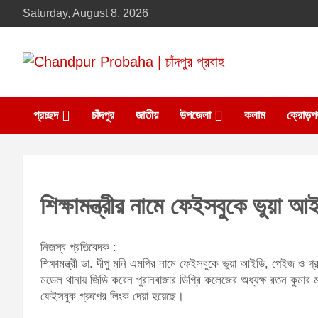
Skip
Saturday, August 8, 2026
to
content
Daily newspaper in chandpur
Chandpur Probaha |
প্রচ্ছদ
চাঁদপুর
জাতীয়
উপজেলা
কলাম
ক্রোড়প
চাঁদপুর প্রবাহ
শিক্ষামন্ত্রীর নামে ফেইসবুকে ভুয়া 
নিজস্ব প্রতিবেদক :
শিক্ষামন্ত্রী ডা. দীপু মনি এমপির নামে ফেইসবুকে ভুয়া আইডি, পেইজ ও গ্রু
মডেল থানায় জিডি করেন পুরানবাজার ডিগ্রি কলেজের অধ্যক্ষ রতন কুম
ফেইসবুক গ্রুপের লিংক দেয়া হয়েছে।