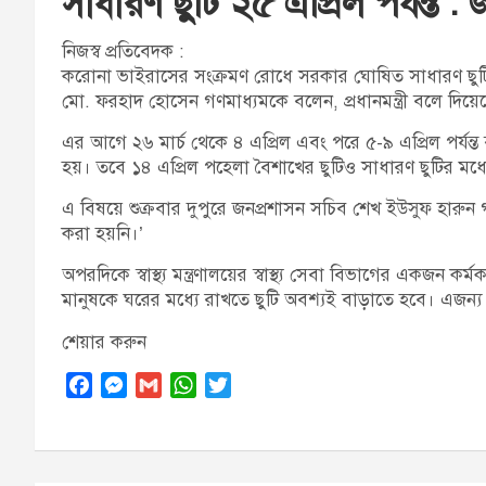
সাধারণ ছুটি ২৫ এপ্রিল পর্যন্ত : জন
নিজস্ব প্রতিবেদক :
করোনা ভাইরাসের সংক্রমণ রোধে সরকার ঘোষিত সাধারণ ছুটি আগাম
মো. ফরহাদ হোসেন গণমাধ্যমকে বলেন, প্রধানমন্ত্রী বলে দিয়েছেন
এর আগে ২৬ মার্চ থেকে ৪ এপ্রিল এবং পরে ৫-৯ এপ্রিল পর্যন্ত
হয়। তবে ১৪ এপ্রিল পহেলা বৈশাখের ছুটিও সাধারণ ছুটির মধ্
এ বিষয়ে শুক্রবার দুপুরে জনপ্রশাসন সচিব শেখ ইউসুফ হারুন
করা হয়নি।’
অপরদিকে স্বাস্থ্য মন্ত্রণালয়ের স্বাস্থ্য সেবা বিভাগের একজন কর
মানুষকে ঘরের মধ্যে রাখতে ছুটি অবশ্যই বাড়াতে হবে। এজন্য য
শেয়ার করুন
F
M
G
W
T
a
e
m
h
w
c
s
a
a
i
e
s
i
t
t