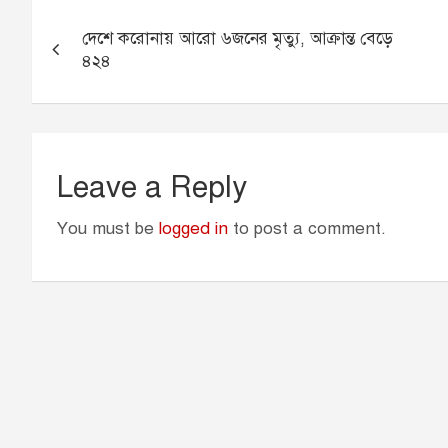
b
e
l
s
t
Post
o
n
A
e
দেশে করোনায় আরো ৬জনের মৃত্যু, আক্রান্ত বেড়ে
navigation
o
g
p
r
৪২৪
k
e
p
r
Leave a Reply
You must be
logged in
to post a comment.