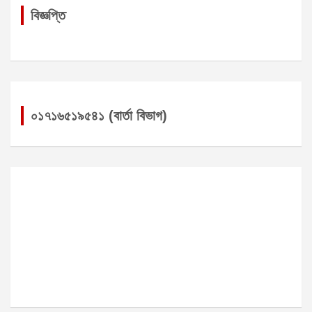
বিজ্ঞপ্তি
০১৭১৬৫১৯৫৪১ (বার্তা বিভাগ)