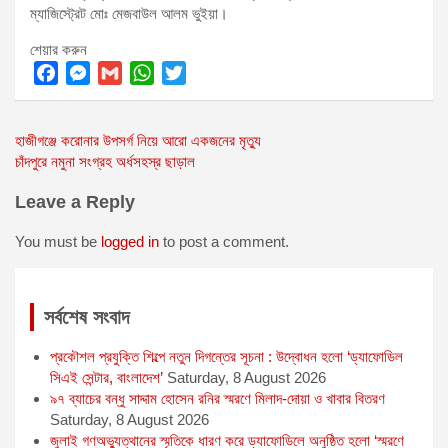
ম্যাজিস্ট্রেট মোঃ মেজবাউল আলম ভুইয়া।
শেয়ার করুন
F
M
G
W
T
a
e
m
h
w
Post
হাজীগঞ্জে করোনার উপসর্গ নিয়ে আরো একজনের মৃত্যু
c
s
a
a
i
চাঁদপুরে নমুনা সংগ্রহ অর্ধসহস্র ছাড়াল
e
s
i
t
t
navigation
b
e
l
s
t
Leave a Reply
o
n
A
e
o
g
p
r
You must be
logged in
to post a comment.
k
e
p
r
সর্বশেষ সংবাদ
প্রকৌশল প্রযুক্তি শিল্পে নতুন দিগন্তের সূচনা : উদ্বোধন হলো ‘ড্যাফোডিল
সিএই সেন্টার, বাংলাদেশ’
Saturday, 8 August 2026
৯৭ ব্যাচের বন্ধু সাদ্দাম হোসেন রনির স্মরণে মিলাদ-দোয়া ও খাবার বিতরণ
Saturday, 8 August 2026
জুলাই গণঅভ্যুত্থানের স্মৃতিকে ধারণ করে ড্যাফোডিলে অনুষ্ঠিত হলো ‘স্মরণে