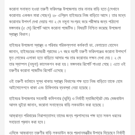
করোনা সনাক্ত হওয়া তরুণী ফরিদগঞ্জ উপজেলায় তার নানার বাড়ি হতে (সেখানে
করোনায় একজন মারা গেছেন) ২৮ এপ্রিল হাইমচরে নিজ বাড়িতে আসে। তার মধ্যে
করোনার উপসর্গ দেখা দেয়ায় গত ২ মে নমুনা সংগ্রহ করে পরীক্ষার জন্য পাঠালো
মঙ্গলবার (৫ মে) রিপোর্ট আসে করোনা পজেটিভ। বিষয়টি নিশ্চিত করেছে উপজেলা
স্বাস্থ্য বিভাগ।
হাইমচর উপজেলা স্বাস্থ্য ও পরিবার পরিকল্লপনা কর্মকর্তা ডা. বেলায়েত হোসেন
জানান, হাইমচরের লামচরী গ্রামের ১৭ বছর বয়সী তরুণী ফরিদগঞ্জের করোনা উপসর্গে
মৃত লোকের এলাকা হতে বাড়িতে আসার পর তার করোনার লক্ষন দেখা দেয়। ২ মে
তার স্যাম্পল (নমুনা) কালেকশন করা হয়। মঙ্গলবার রিপোর্ট পাওয়া গেছে। এতে ওই
তরুণীর করোনা পজেটিভ রিপোর্ট এসেছে।
ওই তরুণী বর্তমানে সুস্থ থাকায় স্বাস্থ্য বিভাগের পক্ষ হতে নিজ বাড়িতে তাকে হোম
আইসোলেশনে থাকা এবং চিকিৎসার ব্যবস্থা নেয়া হয়েছে।
হাইমচর উপজেলার সহকারী কমিশনার (ভূমি) ও নির্বাহী ম্যাজিস্ট্রেট মোঃ মেজবাউল
আলম ভুইয়া জানান, করোনা সনাক্তের বাড়ি লকডাউন করা হয়েছে।
আক্রান্ত পরিবারের নিরাপত্তাসহ তাদের জন্য প্রশাসনের পক্ষ হতে সকল ধরনের
সহায়তা প্রদান করা হবে।
এদিকে আক্রান্ত তরুণীর বাড়ি লকডাউন করে প্রধানমন্ত্রীর উপহার দিয়েছেন নির্বাহী