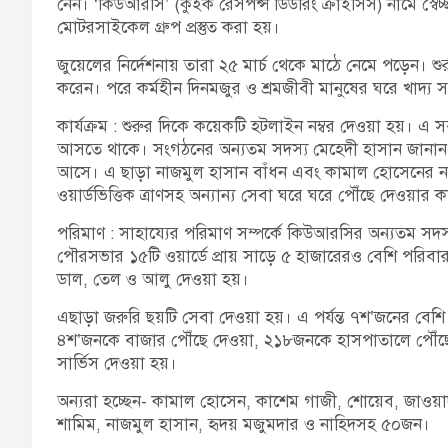
নেন। ‘কিউআরসি’ (কুইক রেসপন্স ডিউরিং ক্রাইসিস) নামে স্বে
মোটরসাইকেল গ্রুপ প্রস্তুত করা হয়।
জুয়েলের নির্দেশনায় তারা ২৫ মার্চ থেকে মাঠে নেমে পড়েন। 
করেন। পরে কর্মহীন দিনমজুর ও শ্রমজীবী মানুষের ঘরে খাদ্য 
কার্যক্রম : শুরুর দিকে কয়েকটি হটলাইন নম্বর দেওয়া হয়। এ সব 
আসতে থাকে। সংগঠনের অন্যতম সদস্য মেহেদী হাসান জানান, প
আসে। এ ছাড়া নাজমুল হাসান বাঁধন এবং কামাল হোসেনের 
ওয়ার্ডভিত্তিক ত্রাণসহ অন্যান্য সেবা ঘরে ঘরে পৌঁছে দেওয়ার
পরিমাণ : সাহায্যের পরিমাণ সম্পর্কে কিউআরসির অন্যতম সদস্য
পৌরসভার ১৫টি ওয়ার্ডে প্রায় সাড়ে ৫ হাজারেরও বেশি পরিবারক
ডাল, তেল ও আলু দেওয়া হয়।
এছাড়া জরুরি ছয়টি সেবা দেওয়া হয়। এ পর্যন্ত ৭শ’জনের বেশ
৪শ’জনকে বাজার পৌঁছে দেওয়া, ২১৮জনকে হাসপাতালে পৌঁছে
সার্ভিস দেওয়া হয়।
অন্যরা হচ্ছেন- কামাল হোসেন, কাশেম গাজী, শোয়েব, জাওয়াদ
শামিম, নাজমুল হাসান, হৃদয় মজুমদার ও নাহিদসহ ৫০জন।