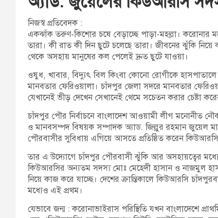
অ্যাড. জুয়েলের কিউআরসি সদস্
নিজস্ব প্রতিবেদক :
একঝাঁক তরুণ-কিশোর চষে বেড়াচ্ছে পাড়া-মহল্লা। করোনার 
তারা। কী রাত কী দিন ছুটে চলেছে তারা। জীবনের ঝুঁকি নিয়ে ক
থেকে অসহায় মানুষের কল পেলেই দ্রুত ছুটে যাওয়া।
ওষুধ, খাবার, বিদ্যুৎ বিল কিংবা কোনো রোগীকে হাসপাতালে
মানবতার ফেরিওয়ালা। চাঁদপুর জেলা সদরে মানবতার ফেরিওয়া
যেখানেই ভীড় দেখেন সেখানেই থেমে সচেতন করার চেষ্টা করেন।
চাঁদপুর পৌর নির্বাচনে বাংলাদেশ আওয়ামী লীগ মনোনীত নৌকা প
ও মানবসম্পদ বিষয়ক সম্পাদক অ্যাড. জিল্লুর রহমান জুয়েল
পৌরবাসীর সুবিধায় এগিয়ে আসতে প্রতিষ্ঠিত করেন কিউআরস
তার এ উদ্যোগে চাঁদপুর পৌরবাসী ঝুঁকি আর অসহায়ত্বের মধ্য
কিউআরসির অন্যতম সদস্য মোঃ মেহেদী হাসান ও নাজমুল হাসা
নিয়ে কাজ করে যাচ্ছে। দেশের ক্রান্তিকালে কিউআরসি চাঁদপুরব
মধ্যেও এই প্রথম।
যেভাবে জন্ম : করোনাভাইরাস পরিস্থিতি যখন বাংলাদেশে প্রাথ