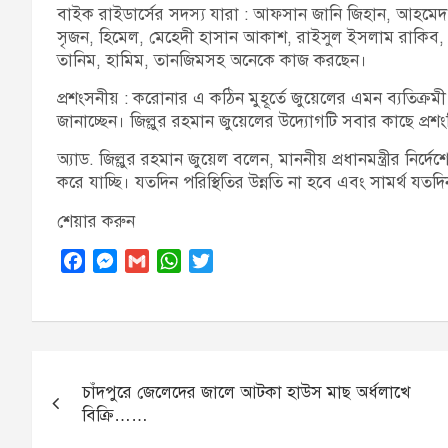
বাইক রাইডার্সের সদস্য যারা : আফসান জানি জিহান, আহমেদ ম
সৃজন, হিমেল, মেহেদী হাসান আকাশ, রাইসুল ইসলাম রাকিব,
তানিম, হামিম, তানজিমসহ অনেকে কাজ করছেন।
প্রশংসনীয় : করোনার এ কঠিন মুহূর্তে জুয়েলের এমন ব্যতিক্র
জানাচ্ছেন। জিল্লুর রহমান জুয়েলের উদ্যোগটি সবার কাছে প্র
অ্যাড. জিল্লুর রহমান জুয়েল বলেন, মাননীয় প্রধানমন্ত্রীর নির্দেশ
করে যাচ্ছি। যতদিন পরিস্থিতির উন্নতি না হবে এবং সামর্থ যত
শেয়ার করুন
F
M
G
W
T
a
e
m
h
w
c
s
a
a
i
e
s
i
t
t
b
e
l
s
t
Post
o
n
A
e
চাঁদপুরে জেলেদের জালে আটকা হাউস মাছ অর্ধলাখে
navigation
o
g
p
r
বিক্রি……
k
e
p