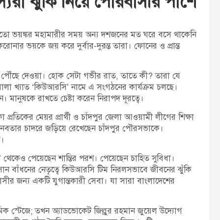
যরা ঝুঁকি নিয়ে পৌরবাসীর পাশে
t
:
মতো ভয়ঙ্কর মহামারীর সময় অন্য দশজনের মত ঘরে বসে থাকেনি
রোনার ভয়কে জয় করে দুর্বার-দুরন্ত তারা। ফোনের ও প্রান্ত
 পৌঁছে দেওয়া। হোক সেটা গভীর রাত, তাতে কী? তারা যে
লা খ্যাত ‘কিউআরসি’ নামে এ সংগঠনের কার্যক্রম চলছে।
 মানুষকে রাখতে চেষ্টা করেন নিরাপদ দূরত্বে।
্রতিকের মেয়র প্রার্থী ও চাঁদপুর জেলা আওয়ামী লীগের শিক্ষা
 মানবতার চাদরে জড়িয়ে রেখেছেন চাঁদপুর পৌরসভাকে।
ি।
ে থেকেও পেয়েছেন শান্তির পরশ। পেয়েছেন চাহিত সুবিধা।
ন বাঁধনের নেতৃত্বে কিউআরসি টিম নিরলসভাবে জীবনের ঝুঁকি
াসীর জন্য একটি যুগান্তকারী সেবা। যা সারা বাংলাদেশের
মিক স্টেজে; তখন অ্যাডভোকেট জিল্লুর রহমান জুয়েল উদ্যোগ