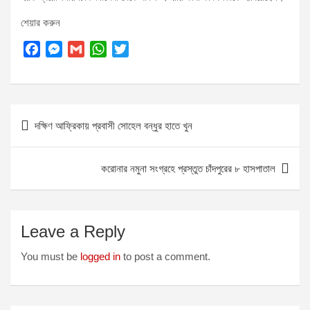
শেয়ার করুন
F
M
G
W
T
a
e
m
h
w
c
s
a
a
i
e
s
i
t
t
Post
b
e
l
s
t
দক্ষিণ আফ্রিকায় প্রবাসী সোহেল বন্ধুর হাতে খুন
o
n
A
e
navigation
o
g
p
r
k
e
p
করোনার নমুনা সংগ্রহে প্রস্তুত চাঁদপুরের ৮ হাসপাতাল
r
Leave a Reply
You must be
logged in
to post a comment.