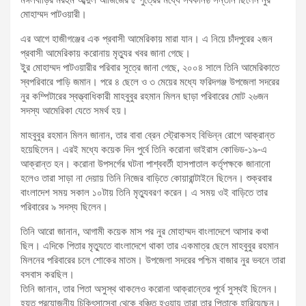
মোহাম্মদ পাটওয়ারী।
এর আগে হাজীগঞ্জের এক প্রবাসী আমেরিকায় মারা যান। এ নিয়ে চাঁদপুরের ২জন
প্রবাসী আমেরিকায় করোনায় মৃত্যুর খবর জানা গেছে।
ইুর মোহাম্মদ পাটওয়ারীর পরিবার সূত্রে জানা গেছে, ২০০৪ সালে তিনি আমেরিকাতে
স্বপরিবারে পাড়ি জমান। পরে ৪ ছেলে ও ৩ মেয়ের মধ্যে ফরিদগঞ্জ উপজেলা সদরের
নুর কম্পিটারের স্বত্ত্বাধিকারী মাহবুবুর রহমান মিলন ছাড়া পরিবারের মোট ২৬জন
সদস্য আমেরিকা যেতে সমর্থ হয়।
মাহবুবুর রহমান মিলন জানান, তার বাবা ব্রেন স্ট্রোকসহ বিভিন্ন রোগে আক্রান্ত
হয়েছিলেন। এরই মধ্যে কয়েক দিন পুর্বে তিনি করোনা ভাইরাস কোভিড-১৯-এ
আক্রান্ত হন। করোনা উপসর্গের ঘটনা পাশ্ববর্তী হাসপাতাল কর্তৃপক্ষকে জানানো
হলেও তারা সাড়া না দেয়ায় তিনি নিজের বাড়িতে কোয়ারান্টাইনে ছিলেন। শুক্রবার
বাংলাদেশ সময় সকাল ১০টায় তিনি মৃত্যুবরণ করেন। এ সময় ওই বাড়িতে তার
পরিবারের ৯ সদস্য ছিলেন।
তিনি আরো জানান, আগামী কয়েক মাস পর নুর মোহাম্মদ বাংলাদেশে আসার কথা
ছিল। এদিকে পিতার মৃত্যুতে বাংলাদেশে থাকা তার একমাত্র ছেলে মাহবুবুর রহমান
মিলনের পরিবারের চলে শোকের মাতম। উপজেলা সদরের পশ্চিম বাজার নুর ভবনে তারা
বসবাস করছিল।
তিনি জানান, তার পিতা অসুস্থ থাকলেও করোনা আক্রান্তের পূর্বে সুস্থই ছিলেন।
হয়ত প্রয়োজনীয় চিকিৎসাসেবা থেকে বঞ্চিত হওয়ায় তারা তার পিতাকে হারিয়েছেন।