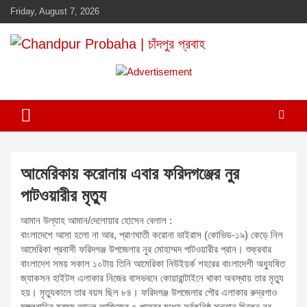
Skip
Friday, August 7, 2026
to
content
Daily newspaper in chandpur
Chandpur Probaha | চাঁদপুর প্রবাহ
A
d
v
e
r
t
আমেরিকায় করোনায় এবার ফরিদগঞ্জের নুর
i
পাটওয়ারীর মৃত্যু
s
e
আমান উল্যাহ আমান/দেলোয়ার হোসেন বেলাল :
m
বাংলাদেশে আসা হলো না আর, প্রাণঘাতী করোনা ভাইরাস (কোভিড-১৯) কেড়ে নিল
আমেরিকা প্রবাসী ফরিদগঞ্জ উপজেলার নুর মোহাম্মদ পাটওয়ারীর প্রান। শুক্রবার
e
বাংলাদেশ সময় সকাল ১০টায় তিনি আমেরিকা নিউইয়র্ক শহরের বাংলাদেশী অধ্যুষিত
n
জ্যাকসন হাইটস এলাকার নিজের বাসভবনে কোয়ারান্টাইনে থাকা অবস্থায় তার মৃত্যু
t
হয়। মৃত্যুকালে তার বয়স ছিল ৮৪। ফরিদগঞ্জ উপজেলার পৌর এলাকার রুদ্রগাও
:
মঙ্গলবাড়ির মরহুম আব্দুল আজিজের ৫ পুত্রের মধ্যে সর্বকনিষ্ঠ সন্তান ছিলেন নুর