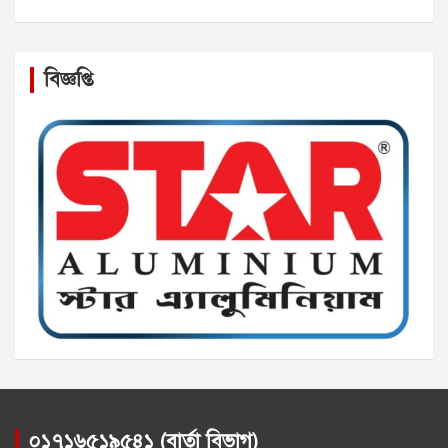
বিজ্ঞপ্তি
০১৭১৬৫১৯৫৪১ (বার্তা বিভাগ)