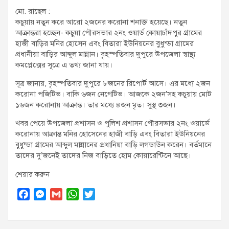
t
মো. রাছেল :
:
কচুয়ায় নতুন করে আরো ২জনের করোনা শনাক্ত হয়েছে। নতুন
আক্রান্তরা হচ্ছেন- কচুয়া পৌরসভার ২নং ওয়ার্ড কোয়াচাঁদপুর গ্রামের
হাজী বাড়ির মনির হোসেন এবং বিতারা ইউনিয়নের বুধুন্ডা গ্রামের
প্রধানীয়া বাড়ির আব্দুল মান্নান। বৃহস্পতিবার দুপুরে উপজেলা স্বাস্থ্য
কমপ্লেক্সের সূত্রে এ তথ্য জানা যায়।
সূত্র জানায়, বৃহস্পতিবার দুপুরে ৮জনের রিপোর্ট আসে। এর মধ্যে ২জন
করোনা পজিটিভ। বাকি ৬জন নেগেটিভ। আজকে ২জন’সহ কচুয়ায় মোট
১৬জন করোনায় আক্রান্ত। তার মধ্যে ৪জন মৃত। সুস্থ ৩জন।
খবর পেয়ে উপজেলা প্রশাসন ও পুলিশ প্রশাসন পৌরসভার ২নং ওয়ার্ডে
করোনায় আক্রান্ত মনির হোসেনের হাজী বাড়ি এবং বিতারা ইউনিয়নের
বুধুন্ডা গ্রামের আব্দুল মান্নানের প্রধানিয়া বাড়ি লগডাউন করেন। বর্তমানে
তাদের দু’জনেই তাদের নিজ বাড়িতে হোম কোয়ারেন্টিনে আছে।
শেয়ার করুন
F
M
G
W
T
a
e
m
h
w
c
s
a
a
i