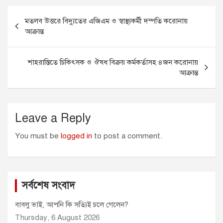
e
s
i
t
t
Post
b
e
l
s
t
মতলব উত্তরে বিদ্যুতের এজিএম ও স্বাস্থ্যকর্মী দম্পতি করোনায়
o
n
A
e
navigation
আক্রান্ত
o
g
p
r
k
e
p
r
শাহরাস্তিতে চিকিৎসক ও ঔষধ বিক্রয় কর্মকর্তাসহ ৪জন করোনায়
আক্রান্ত
Leave a Reply
You must be
logged in
to post a comment.
সর্বশেষ সংবাদ
বাবলু ভাই, আপনি কি সত্যিই চলে গেলেন?
Thursday, 6 August 2026