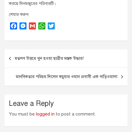
করছে দিনমজুরের পরিবারটি।
শেয়ার করুন
F
M
G
W
T
a
e
m
h
w
c
s
a
a
i
e
s
i
t
t
Post
b
e
l
s
t
মতলব উত্তরে খুন হওয়া ছাত্রীর মস্তক উদ্ধার!
o
n
A
e
navigation
o
g
p
r
k
e
p
মানবিকতার পরিচয় দিলেন কচুয়ার ওমান প্রবাসী এক বাড়িওয়ালা
r
Leave a Reply
You must be
logged in
to post a comment.