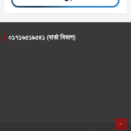
০১৭১৬৫১৯৫৪১ (বার্তা বিভাগ)