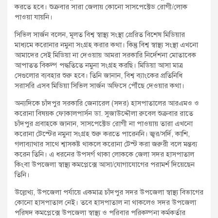
করতে হবে। শুক্রবার সারা জেলায় কোনো সাসপেক্টেড রোগী/লোক
পাওয়া যায়নি।
সিভিল সার্জন বলেন, মূলত বিশ্ব স্বাস্থ্য সংস্থা প্রেরিত বিশেষ মিডিয়ার
মাধ্যমে করোনার নমুনা সংগ্রহ করার কথা। কিন্তু বিশ্ব স্বাস্থ্য সংস্থা এখনো
আমাদের সেই মিডিয়া না দেওয়ায় আমরা সরকারি নির্দেশনা মোতাবেক
আপাতত বিকল্প পদ্ধতিতে নমুনা সংগ্রহ করছি। মিডিয়া আসা মাত্র
সেগুলোর ব্যবহার শুরু হবে। তিনি জানান, বিশ্ব ব্যাংকের প্রতিনিধি
সরাসরি এসব মিডিয়া সিভিল সার্জন অফিসে পৌঁছে দেওয়ার কথা।
অন্যদিকে চাঁদপুর সরকারি জেনারেল (সদর) হাসপাতালের আরএমও ও
করোনা বিষয়ক ফোকালপার্সন ডা. সুজাউদ্দৌলা রুবেল শুক্রবার রাতে
চাঁদপুর প্রবাহকে জানান, সাসপেক্টেড রোগী না পাওয়ায় তারা এখনো
করোনা টেস্টের নমুনা সংগ্রহ শুরু করতে পারেননি। জ্বর/সর্দি, কাশি,
গলাব্যাথার সাথে শ্বাসকষ্ট থাকলে করোনা টেস্ট করা জরুরী বলে মন্তব্য
করেন তিনি। এ ধরনের উপসর্গ থাকা লোককে জেলা সদর হাসপাতাল
কিংবা উপজেলা স্বাস্থ্য কমপ্লেক্সে আসা/যোগাযোগের পরামর্শ দিয়েছেন
তিনি।
উল্লেখ্য, উপজেলা পর্যায়ে একমাত্র চাঁদপুর সদর উপজেলা স্বাস্থ্য বিভাগের
কোনো হাসপাতাল নেই। তবে হাসপাতাল না থাকলেও সদর উপজেলা
পরিষদ কমপ্লেক্সে উপজেলা স্বাস্থ্য ও পরিবার পরিকল্পনা কর্মকর্তার