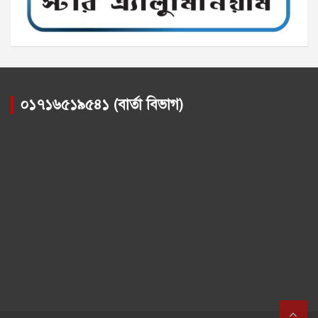
০১৭১৬৫১৯৫৪১ (বার্তা বিভাগ)