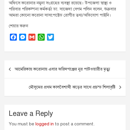
অফিসে করোনার নমুনা সংগ্রহের ব্যবস্থা রয়েছে। উপজেলা স্বাস্থ্য ও
পরিবার পরিকল্পনা কর্মকর্তা ডা. সাজেদা বেগম পলিন বলেন, শুক্রবার
আমরা কোনো করোনা সাসপেক্টেড রোগীর তথ্য/অভিযোগ পাইনি।
শেয়ার করুন
F
M
G
W
T
a
e
m
h
w
c
s
a
a
i
e
s
i
t
t
Post
b
e
l
s
t
আমেরিকায় করোনায় এবার ফরিদগঞ্জের নুর পাটওয়ারীর মৃত্যু
o
n
A
e
navigation
o
g
p
r
k
e
p
মৌসুমের প্রথম কালবৈশাখী ঝড়ের সাথে প্রচন্ড শিলাবৃষ্টি
r
Leave a Reply
You must be
logged in
to post a comment.