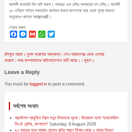
আগামী কয়েকটা দিন কষ্ট করুন। সময়ের এক ফোঁড় অসময়ের দশ ফোঁড়। আগামী
২৫ এপ্রিল পর্যন্ত লকডাউন কার্যকর করতে জনগণকে ঘরে থেকে সুস্থ থাকতে
অনুরোধও জানান স্বাস্থ্যমন্ত্রী।
শেয়ার করুন
F
M
G
W
T
a
e
m
h
w
Post
চাঁদপুরে আরো ১ যুবক করোনায় আক্রান্ত : সেও নারায়নগঞ্জ থেকে এসেছে
c
s
a
a
i
করোনা : সদর হাসপাতালের আইসোলেশনে ভর্তি আরো ১ : মুক্ত ২
e
s
i
t
t
navigation
b
e
l
s
t
Leave a Reply
o
n
A
e
o
g
p
r
You must be
logged in
to post a comment.
k
e
p
r
সর্বশেষ সংবাদ
প্রকৌশল প্রযুক্তি শিল্পে নতুন দিগন্তের সূচনা : উদ্বোধন হলো ‘ড্যাফোডিল
সিএই সেন্টার, বাংলাদেশ’
Saturday, 8 August 2026
৯৭ ব্যাচের বন্ধু সাদ্দাম হোসেন রনির স্মরণে মিলাদ-দোয়া ও খাবার বিতরণ