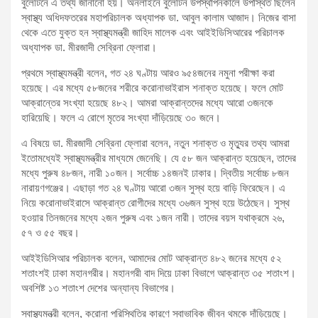
বুলেটিনে এ তথ্য জানানো হয়। অনলাইনে বুলেটিন উপস্থাপনকালে উপস্থিত ছিলেন
স্বাস্থ্য অধিদফতরের মহাপরিচালক অধ্যাপক ডা. আবুল কালাম আজাদ। নিজের বাসা
থেকে এতে যুক্ত হন স্বাস্থ্যমন্ত্রী জাহিদ মালেক এবং আইইডিসিআরের পরিচালক
অধ্যাপক ডা. মীরজাদী সেব্রিনা ফ্লোরা।
প্রথমে স্বাস্থ্যমন্ত্রী বলেন, গত ২৪ ঘণ্টায় আরও ৯৫৪জনের নমুনা পরীক্ষা করা
হয়েছে। এর মধ্যে ৫৮জনের শরীরে করোনাভাইরাস শনাক্ত হয়েছে। ফলে মোট
আক্রান্তের সংখ্যা হয়েছে ৪৮২। আমরা আক্রান্তদের মধ্যে আরো ৩জনকে
হারিয়েছি। ফলে এ রোগে মৃতের সংখ্যা দাঁড়িয়েছে ৩০ জনে।
এ বিষয়ে ডা. মীরজাদী সেব্রিনা ফ্লোরা বলেন, নতুন শনাক্ত ও মৃত্যুর তথ্য আমরা
ইতোমধ্যেই স্বাস্থ্যমন্ত্রীর মাধ্যমে জেনেছি। যে ৫৮ জন আক্রান্ত হয়েছেন, তাদের
মধ্যে পুরুষ ৪৮জন, নারী ১০জন। সর্বোচ্চ ১৪জনই ঢাকার। দ্বিতীয় সর্বোচ্চ ৮জন
নারায়ণগঞ্জের। এছাড়া গত ২৪ ঘণ্টায় আরো ৩জন সুস্থ হয়ে বাড়ি ফিরেছেন। এ
নিয়ে করোনাভাইরাসে আক্রান্ত রোগীদের মধ্যে ৩৬জন সুস্থ হয়ে উঠেছেন। সুস্থ
হওয়ার তিনজনের মধ্যে ২জন পুরুষ এবং ১জন নারী। তাদের বয়স যথাক্রমে ২৬,
৫৭ ও ৫৫ বছর।
আইইডিসিআর পরিচালক বলেন, আমাদের মোট আক্রান্ত ৪৮২ জনের মধ্যে ৫২
শতাংশই ঢাকা মহানগরীর। মহানগরী বাদ দিয়ে ঢাকা বিভাগে আক্রান্ত ৩৫ শতাংশ।
অবশিষ্ট ১৩ শতাংশ দেশের অন্যান্য বিভাগের।
স্বাস্থ্যমন্ত্রী বলেন, করোনা পরিস্থিতির কারণে স্বাভাবিক জীবন থমকে দাঁড়িয়েছে।