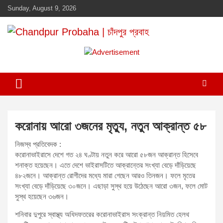
Skip
Sunday, August 9, 2026
to
content
Daily newspaper in chandpur
Chandpur Probaha | চাঁদপুর প্রবাহ
A
d
v
e
r
t
করোনায় আরো ৩জনের মৃত্যু, নতুন আক্রান্ত ৫৮
i
s
নিজস্ব প্রতিবেদক :
করোনাভাইরাসে দেশে গত ২৪ ঘণ্টায় নতুন করে আরো ৫৮জন আক্রান্ত হিসেবে
e
শনাক্ত হয়েছেন। এতে দেশে ভাইরাসটিতে আক্রান্তের সংখ্যা বেড়ে দাঁড়িয়েছে
m
৪৮২জনে। আক্রান্ত রোগীদের মধ্যে মারা গেছেন আরও তিনজন। ফলে মৃতের
e
সংখ্যা বেড়ে দাঁড়িয়েছে ৩০জনে। এছাড়া সুস্থ হয়ে উঠেছেন আরো ৩জন, ফলে মোট
n
সুস্থ হয়েছেন ৩৬জন।
t
শনিবার দুপুরে স্বাস্থ্য অধিদফতরের করোনাভাইরাস সংক্রান্ত নিয়মিত হেলথ
: