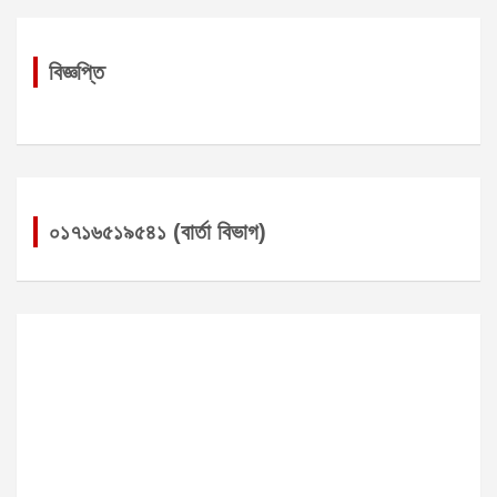
বিজ্ঞপ্তি
০১৭১৬৫১৯৫৪১ (বার্তা বিভাগ)