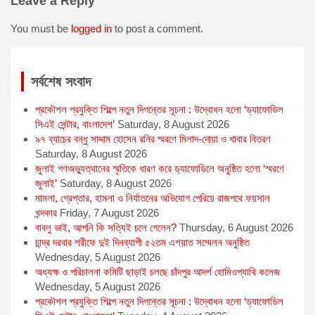
Leave a Reply
o
n
A
e
o
g
p
r
You must be
logged in
to post a comment.
k
e
p
r
সর্বশেষ সংবাদ
প্রকৌশল প্রযুক্তি শিল্পে নতুন দিগন্তের সূচনা : উদ্বোধন হলো ‘ড্যাফোডিল
সিএই সেন্টার, বাংলাদেশ’
Saturday, 8 August 2026
৯৭ ব্যাচের বন্ধু সাদ্দাম হোসেন রনির স্মরণে মিলাদ-দোয়া ও খাবার বিতরণ
Saturday, 8 August 2026
জুলাই গণঅভ্যুত্থানের স্মৃতিকে ধারণ করে ড্যাফোডিলে অনুষ্ঠিত হলো ‘স্মরণে
জুলাই’
Saturday, 8 August 2026
মামলা, গ্রেপ্তার, হামলা ও নির্যাতনের অভিযোগ পেরিয়ে রাজপথে ফয়সাল
খন্দকার
Friday, 7 August 2026
বাবলু ভাই, আপনি কি সত্যিই চলে গেলেন?
Thursday, 6 August 2026
চান্দ্র দরবার শরীফে দুই দিনব্যাপী ৫২তম এশয়াত সম্মেলন অনুষ্ঠিত
Wednesday, 5 August 2026
অধ্যক্ষ ও পরিচালনা কমিটি ছাড়াই চলছে চাঁদপুর আদর্শ হোমিওপ্যাথি কলেজ
Wednesday, 5 August 2026
প্রকৌশল প্রযুক্তি শিল্পে নতুন দিগন্তের সূচনা : উদ্বোধন হলো ‘ড্যাফোডিল