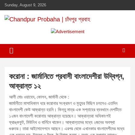
Skip
Sunday, August 9, 2026
to
content
Daily newspaper in chandpur
Chandpur Probaha | চাঁদপুর প্রবাহ
A
d
v
e
r
t
করোনা : জার্মানিতে প্রবাসী বাংলাদেশীরা উদ্বিগ্ন,
i
আক্রান্ত ১২
s
e
আলী মোঃ ওয়াহেদ, কোলন, জার্মানী থেকে :
m
জার্মানীতে মাসাধিকাল ধরে করোনার সংক্রমণ ও মৃত্যুর মিছিল চললেও এতদিন
বাংলাদেশী কেউ আক্রান্ত হয়নি। কিন্তু মাত্র এক সপ্তাহের ব্যবধানে দেশটিতে
e
১২জন বাংলাদেশী করোনায় আক্রান্ত হয়েছেন। আক্রান্তরা অধিকাংশই
n
ফ্রাঙ্কফুট, মিউনিখ ও বার্লিনে থাকেন। আক্রান্তদের মধ্যে ২জনের অবস্থা
t
গুরুতর। তারা আইসোলেশনে আছেন। এরপর থেকে এখানকার বাংলাদেশীদের মধ্যে
:
এক ধরনের ভয়, উদ্বেগ ও উৎকণ্ঠা বিরাজ করছে। অথচ এক সপ্তাহ আগেও