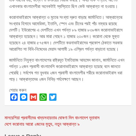
এখানকার বাংলাদেশীরা অনেকটাই স্বস্তিতে ছিল কেউ আক্রান্ত না হওয়ায়।
করোনাভাইরাসে আক্রান্ত ও মৃতের সংখ্যা দ্রুত বাড়ছে জার্মানিতে। আক্রান্তের
সংখ্যার হিসাবে আমেরিকা, ইতালি, স্পেন এবং চীনের পরই পাঁচ নম্বরে রয়েছে
দেশটি। ইউরোপের এ দেশটিতে এখন পর্যন্ত ৮৯ হাজার ৮৩৮জন করোনাভাইরাসে
আক্রান্ত হয়েছেন। আর মারা গেছেন ১ হাজার ২৩০জন। করোনা থেকে মুক্ত
হয়েছেন ২৪ হাজার ৫৭৫জন। দেশটিতে করনাভাইরাসের প্রকোপ ঠেকাতে সরকার
আরোপিত সা বিধি-নিষেধের মেয়াদ আগামী ১৯ এপ্রিল পর্যন্ত বাড়ানো হয়েছে।
জার্মানিতে নিযুক্ত বাংলাদেশের রাষ্ট্রদূত ইমতিয়াজ আহমেদ জানান, জার্মানিতে এখন
পর্যন্ত ১২জন প্রবাসী বাংলাদেশি করোনাভাইরাসে আক্রান্ত হয়েছে বলে জানতে
পেরেছি। সর্বশেষ গত বুধবার ২জন প্রবাসী বাংলাদেশীর শরীরে করোনাভাইরাস ধরা
পড়ে। আক্রান্তদের ২জন নিবিড় পর্যবেক্ষণে আছেন।
শেয়ার করুন
F
M
G
W
T
a
e
m
h
w
Post
মালয়েশিয়া প্রবাসীদের খাদ্যসহায়তার ঘোষণা দিল বাংলাদেশ দূতাবাস
c
s
a
a
i
দেশে করোনায় আরো ২জনের মৃত্যু, নতুন আক্রান্ত ৯
e
s
i
t
t
navigation
b
e
l
s
t