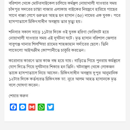
বরিশাল থেকে মোটরসাইকেল চালিয়ে কর্মস্থল নোয়াখালী যাওয়ার সময়
t
চাঁদপুর সদরের চান্দ্রা বাজার এলাকায় বাইকের নিয়ন্ত্রণে হারিয়ে গাছের
:
সাথে ধাক্কা লেগে গুরুতর আহত হন হাসান (৩৫) নামের এক যুবক। পরে
হাসপাতালে চিকিৎসাধীন অবস্থায় তার মৃত্যু হয়।
শনিবার সকাল সাড়ে ১১টার দিকে ওই যুবক হরিণা ফেরিঘাট হয়ে
নোয়াখালী যাওয়ার সময় এই দুর্ঘটনা ঘটে। মৃত হাসান বরিশাল জেলার
বাবুগঞ্জ থানার শিলন্দিয়া গ্রামের শাহজাহান সর্দারের ছেলে। তিনি
লাভেলো আইসক্রীম কোম্পানীতে চাকুরি করতেন।
করোনার কারণে তার কাজ বন্ধ হয়ে যায়। বাড়িতে গিয়ে পুনরায় কর্মস্থলে
যোগ দিতে গিয়ে দুর্ঘটনার শিকার হন তিনি। ঘটনাস্থল থেকে লোকজন
তাকে হাসপাতালে নিয়ে আসেন। চিকিৎসাধীন অবস্থায় দুপুর আনুমানিক
১২টার দিকে কর্তব্যরত চিকিৎসক ডা. নুরে আলম আহত হাসানকে মৃত
বলে ঘোষণা করেন।
শেয়ার করুন
F
M
G
W
T
a
e
m
h
w
c
s
a
a
i
e
s
i
t
t