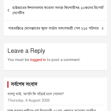
Post
b
e
l
s
t
হাইমচরের ঈশানবালায় করোনা সনাক্ত কিশোরীসহ ১০জনের রিপোর্ট
o
n
A
e
navigation
নেগেটিভ
o
g
p
r
k
e
p
r
শাহরাস্তিতে মেসেঞ্জারের ক্ষুদে বার্তায় খাদ্যসামগ্রী পেল ২১৫ পরিবার
Leave a Reply
You must be
logged in
to post a comment.
সর্বশেষ সংবাদ
বাবলু ভাই, আপনি কি সত্যিই চলে গেলেন?
Thursday, 6 August 2026
চান্দ্র দরবার শরীফে দুই দিনব্যাপী ৫২তম এশয়াত সম্মেলন অনুষ্ঠিত