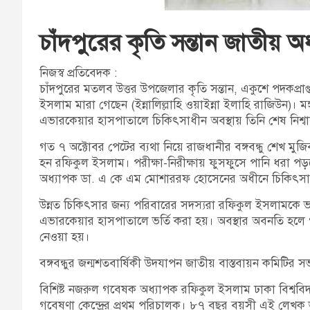
চাঁদপুরের কৃতি সন্তান জাতীয়
নিজস্ব প্রতিবেদক :
চাঁদপুরের মতলব উত্তর উপজেলার কৃতি সন্তান, একুশে পদকপ্রা
ইসলাম মারা গেছেন (ইন্নালিল্লাহি ওয়াইন্না ইলাহি রাজিউন)।
এভারকেয়ার হাসপাতালে চিকিৎসাধীন অবস্থায় তিনি শেষ নিশ্ব
গত ৭ অক্টোবর পেটের ব্যথা নিয়ে রাজধানীর বঙ্গবন্ধু শেখ মু
হন রফিকুল ইসলাম। পরীক্ষা-নিরীক্ষায় ফুসফুসে পানি ধরা পড়ল
অধ্যাপক ডা. এ কে এম মোশাররফ হোসেনের অধীনে চিকিৎসা
উন্নত চিকিৎসার জন্য পরিবারের সদস্যরা রফিকুল ইসলামকে 
এভারকেয়ার হাসপাতালে ভর্তি করা হয়। অবস্থার অবনতি হলে গত শু
নেওয়া হয়।
বঙ্গবন্ধুর জন্মশতবার্ষিকী উদযাপন জাতীয় বাস্তবায়ন কমিট
বিশিষ্ট নজরুল গবেষক অধ্যাপক রফিকুল ইসলাম ঢাকা বিশ্ববি
গবেষণা কেন্দ্রের প্রথম পরিচালক। ৮৭ বছর বয়সী এই লেখক