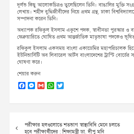
দুর্লভ কিছু আলোকচিত্রও তুলেছিলেন তিনি। বাঙালির মুক্তি সংগ্র
লেখায়। শহীদ বুদ্ধিজীবীদের নিয়ে প্রথম গ্রন্থ, ঢাকা বিশ্ববিদ্য
সম্পাদনা করেন তিনি।
অধ্যাপক রফিকুল ইসলাম একুশে পদক, স্বাধীনতা পুরস্কার ও 
ফেব্রুয়ারিতে ঘোষিত প্রথম আন্তর্জাতিক মাতৃভাষা পদকেও ভূষ
রফিকুল ইসলাম একসময় বাংলা একাডেমির মহাপরিচালক হিসেবে
ইউনিভার্সিটি অব লিবারেল আর্টস বাংলাদেশের ট্রাস্টি বোর্ড
ঘোষণা করে।
শেয়ার করুন
F
M
G
W
T
a
e
m
h
w
c
s
a
a
i
e
s
i
t
t
b
e
l
s
t
Post
o
n
A
e
পরীক্ষার হলগুলোতে শতভাগ স্বাস্থ্যবিধি মেনে চলতে
navigation
o
g
p
r
হবে পরীক্ষার্থীদের : শিক্ষামন্ত্রী ডা. দীপু মনি