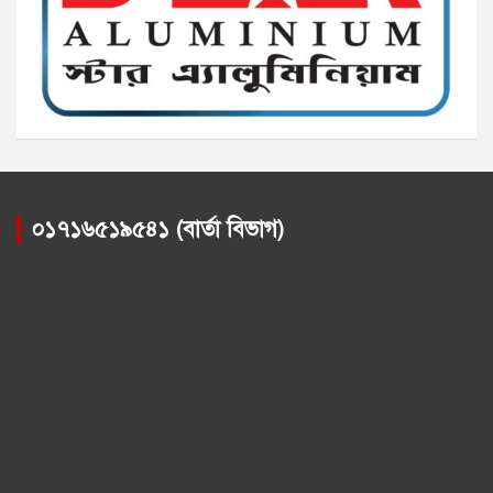
০১৭১৬৫১৯৫৪১ (বার্তা বিভাগ)