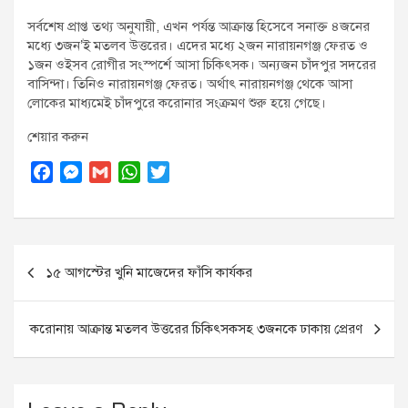
সর্বশেষ প্রাপ্ত তথ্য অনুযায়ী, এখন পর্যন্ত আক্রান্ত হিসেবে সনাক্ত ৪জনের
মধ্যে ৩জন’ই মতলব উত্তরের। এদের মধ্যে ২জন নারায়নগঞ্জ ফেরত ও
১জন ওইসব রোগীর সংস্পর্শে আসা চিকিৎসক। অন্যজন চাঁদপুর সদরের
বাসিন্দা। তিনিও নারায়নগঞ্জ ফেরত। অর্থাৎ নারায়নগঞ্জ থেকে আসা
লোকের মাধ্যমেই চাঁদপুরে করোনার সংক্রমণ শুরু হয়ে গেছে।
শেয়ার করুন
F
M
G
W
T
a
e
m
h
w
c
s
a
a
i
e
s
i
t
t
Post
b
e
l
s
t
১৫ আগস্টের খুনি মাজেদের ফাঁসি কার্যকর
o
n
A
e
navigation
o
g
p
r
k
e
p
করোনায় আক্রান্ত মতলব উত্তরের চিকিৎসকসহ ৩জনকে ঢাকায় প্রেরণ
r