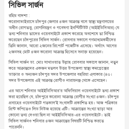
সিভিল সার্জন
t
:
রহিম বাদশা :
করোনাভাইরাসে চাঁদপুর জেলার ৪জন আক্রান্ত বলে স্বাস্থ্য মন্ত্রণালয়ের
অধীন রোগতত্ত্ব, রোগনিয়ন্ত্রণ ও গবেষণা ইনস্টিটিউট (আইইডিসিআর) যে
তথ্য শনিবার তাদের ওয়েবসাইটে প্রকাশ করেছে অবশেষে তা নিশ্চিত
করেছেন চাঁদপুরের সিভিল সার্জন। রোববার সকালে গণমাধ্যমকর্মীদের
তিনি জানান, আরো ২জনের রিপোর্ট পজেটিভ এসেছে। অর্থাাৎ আগের
২জনসহ মোট ৪জন করোনা আক্রান্ত হিসেবে সনাক্ত হয়েছেন।
সিভিল সার্জন ডা. মোঃ সাখাওয়াত উল্লাহ রোববার সকালে জানান, নতুন
করে আক্রান্তদের একজন মতলব উত্তর উপজেলা স্বাস্থ্য কমপ্লেক্সের
ডাক্তার ও অন্যজন চাঁদপুর সদর উপজেলার বহরিয়া এ্লাকার (৪০।
সদর উপজেলায় এই আক্রান্ত রোগীও নারায়নঞ্জ থেকে এসেছেন।
এর আগে শনিবার আইইডিসিআর’র অফিসিয়াল ওয়েবসাইটে তথ্য প্রকাশ
করা হয়েছিল যে, চাঁদপুরে করোনা আক্রান্ত রোগীর সংখ্যা ৪জন। চাঁদপুর
প্রবাহের ওয়েবসাইটে গতকাল’ই সংবাদটি প্রকাশিত হয়। আজ পত্রিকার
প্রিন্ট কপিতেও লিড নিউজ হয়েছে এটি। আক্রান্তের সংখ্যা ছাড়া আর
কোনো তথ্য দেওয়া ছিল না আইইডিসিআর-এর ওয়েবসাইটে। তাই
সিভিল সার্জনও শনিবার ৪জন আক্রান্তের বিষয়টি নিশ্চিত করতে
পারেননি।