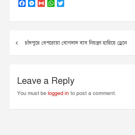
F
M
G
W
T
a
e
m
h
w
c
s
a
a
i
e
s
i
t
t
b
e
l
s
t
Post
o
n
A
e
চাঁদপুরে বেপরোয়া বোগদাদ বাস নিয়ন্ত্রণ হারিয়ে ড্রেনে
navigation
o
g
p
r
k
e
p
r
Leave a Reply
You must be
logged in
to post a comment.