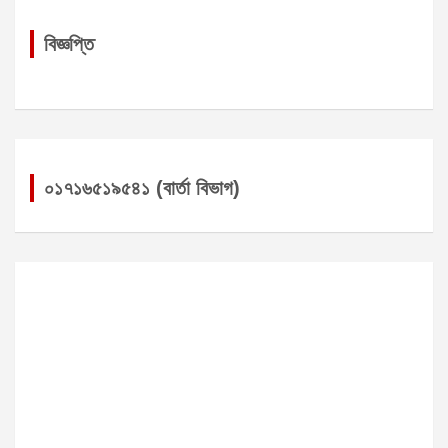
বিজ্ঞপ্তি
০১৭১৬৫১৯৫৪১ (বার্তা বিভাগ)