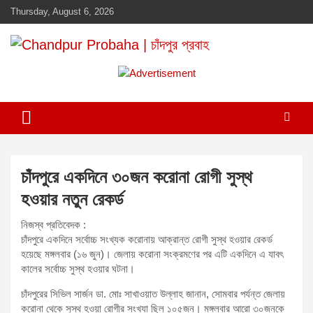
Skip
Thursday, August 6, 2026
to
content
Daily newspaper in chandpur
Chandpur Probaha | চাঁদপুর প্রবাহ
A
d
v
e
r
t
চাঁদপুরে একদিনে ৩০জন করোনা রোগী সুস্থ
i
হওয়ার নতুন রেকর্ড
s
e
নিজস্ব প্রতিবেদক :
m
চাঁদপুরে একদিনে সর্বোচ্চ সংখ্যক করোনায় আক্রান্ত রোগী সুস্থ হওয়ার রেকর্ড
হয়েছে মঙ্গলবার (১৬ জুন)। জেলায় করোনা সংক্রমণের পর এটি একদিনে এ যাবৎ
e
কালের সর্বোচ্চ সুস্থ হওয়ার ঘটনা।
n
t
চাঁদপুরের সিভিল সার্জন ডা. মোঃ সাখাওয়াত উল্লাহ জানান, সোমবার পর্যন্ত জেলায়
করোনা থেকে সুস্থ হওয়া রোগীর সংখ্যা ছিল ১০৫জন। মঙ্গলবার আরো ৩০জনকে
: