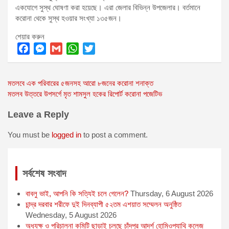
একযোগে সুস্থ ঘোষণা করা হয়েছে। এরা জেলার বিভিন্ন উপজেলার। বর্তমানে
করোনা থেকে সুস্থ হওয়ার সংখ্যা ১৩৫জন।
শেয়ার করুন
F
M
G
W
T
a
e
m
h
w
Post
মতলবে এক পরিবারের ৫জনসহ আরো ৮জনের করোনা শনাক্ত
c
s
a
a
i
মতলব উত্তরে উপসর্গে মৃত শামসুল হকের রিপোর্ট করোনা পজেটিভ
e
s
i
t
t
navigation
b
e
l
s
t
Leave a Reply
o
n
A
e
o
g
p
r
You must be
logged in
to post a comment.
k
e
p
r
সর্বশেষ সংবাদ
বাবলু ভাই, আপনি কি সত্যিই চলে গেলেন?
Thursday, 6 August 2026
চান্দ্র দরবার শরীফে দুই দিনব্যাপী ৫২তম এশয়াত সম্মেলন অনুষ্ঠিত
Wednesday, 5 August 2026
অধ্যক্ষ ও পরিচালনা কমিটি ছাড়াই চলছে চাঁদপুর আদর্শ হোমিওপ্যাথি কলেজ