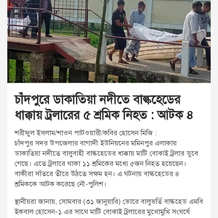
t
:
চাঁদপুরে ডাকাতিয়া নদীতে বাল্কহেডের
ধাক্কায় ট্রলারের ৫ শ্রমিক নিহত : আটক ৪
শরীফুল ইসলাম/শাওন পাটওয়ারী/কবির হোসেন মিজি :
চাঁদপুর সদর উপজেলার বাগাদী ইউনিয়নের মমিনপুর এলাকায়
ডাকাতিয়া নদীতে বালুবাহী বাল্কহেডের ধাক্কায় মাটি বোঝাই ট্রলার ডুবে
গেছে। এতে ট্রলারে থাকা ১১ শ্রমিকের মধ্যে ৫জন নিহত হয়েছেন।
বাকীরা সাঁতরে তীরে উঠতে সক্ষম হন। এ ঘটনায় বাল্কহেডের ৪
শ্রমিককে আটক করেছে নৌ-পুলিশ।
স্থানীয়রা জানায়, সোমবার (৩১ জানুয়ারি) ভোরে বালুভর্তি বাল্কহেড এমবি
ইকবাল হোসেন-১ এর সাথে মাটি বোঝাই ট্রলারের মুখোমুখি সংঘর্ষে