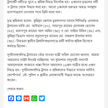
ট্রলারটি নদীতে ডুবে ৫ শ্রমিক নিহত নিখোঁজ হয়। ৪জনের মৃতদেহ নদী
ও ট্রলার থেকে উদ্ধার করা হয়। আরো ১জনকে গুরুতর আহত অবস্থায়
হাসপাতালে নেওয়ার পথে তিনি মারা যান।
মৃত শ্রমিকরা হলেন- কুমিল্লা জেলার মুরাদনগর থানার শিলিগুড়ি এলাকার
ট্রলারের মাঝি মো. আউয়াল (৫০), সাহাপুর গ্রামের মোবারক হোসেন
(৪৫), মাদবপুর গ্রামের আল আমিন (৩৫) ও মো. নাছির উদ্দিন (৩২) এবং
কুমিল্লা তিতাস থানার রঘুনাথপুর গ্রামের মো. নজরুল ইসলাম কালা
(৩৫)। নিহতরা স্থানীয় ব্রিকফিল্ডগুলোতে মাটি কাটার শ্রমিক হিসেবে
কর্মরত ছিলেন।
দুর্ঘটনাকবলিত ট্রলারের বেঁচে যাওয়া যাত্রী ফরিদ হোসেন জানান, আমরা
আমাদের সাইট দিয়েই যাচ্ছিলাম, ঘন কুয়াশায় বালুবাহী বলগেট
আমাদেরকে সজোরে ধাক্কা দিলে আমাদের ১১জন যাত্রীর মধ্যে ৫জন
নিহত হয়। দুর্ঘটনাকবলিত ট্রলার ও শ্রমিকদের উদ্ধারে ফায়ার সার্ভিস,
কোস্টগার্ড, নৌ-পুলিশ ও স্থানীয় এলাকাবাসী উদ্ধার কাজে অংশগ্রহণ
করেন।
শেয়ার করুন
F
M
G
W
T
a
e
m
h
w