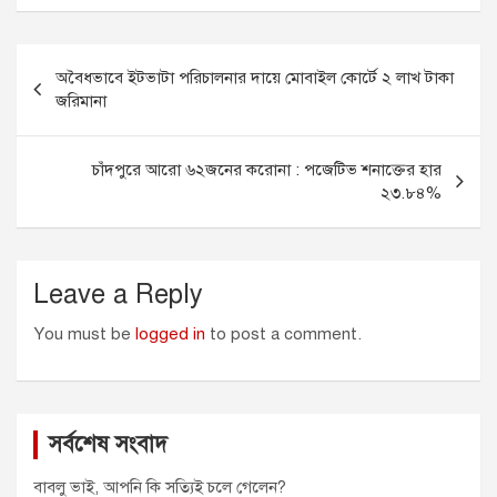
c
s
a
a
i
e
s
i
t
t
Post
b
e
l
s
t
অবৈধভাবে ইটভাটা পরিচালনার দায়ে মোবাইল কোর্টে ২ লাখ টাকা
o
n
A
e
navigation
জরিমানা
o
g
p
r
k
e
p
r
চাঁদপুরে আরো ৬২জনের করোনা : পজেটিভ শনাক্তের হার
২৩.৮৪%
Leave a Reply
You must be
logged in
to post a comment.
সর্বশেষ সংবাদ
বাবলু ভাই, আপনি কি সত্যিই চলে গেলেন?