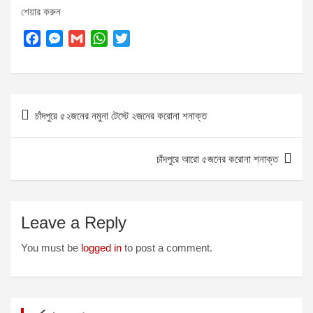
শেয়ার করুন
F
M
G
W
T
a
e
m
h
w
c
s
a
a
i
e
s
i
t
t
Post
b
e
l
s
t
চাঁদপুরে ৫২জনের নমুনা টেস্টে ২জনের করোনা শনাক্ত
o
n
A
e
navigation
o
g
p
r
k
e
p
চাঁদপুরে আরো ৫জনের করোনা শনাক্ত
r
Leave a Reply
You must be
logged in
to post a comment.