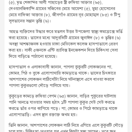
(৫), মৃত শেকান্দর আলী পাহাড়ের স্ত্রী রুফিয়া আক্তার (৬৫),
দেওয়ানজিকান্দি গ্রামের সজিবের মেয়ে আয়েশা (৫), মুছা হোসেনের
মেয়ে নাফিজা আক্তার (৮), জীবগাঁও গ্রামের নূর মোহাম্মদ (৮৫) ও টিপু
সুলতানের সন্তান তৃপ্তি (৬)।
আহত ব্যক্তিদের উদ্ধার করে মতলব উত্তর উপজেলা স্বাস্থ্য কমপ্লেক্সে ভর্তি
করা হয়েছে। তাদের মধ্যে আদুরভিটি গ্রামের জুনাঈদ (৮) ও তৃপ্তির (৬)
অবস্থা আশঙ্কাজনক হওয়ায় ঢাকা মেডিকেল কলেজ হাসপাতালে প্রেরণ
করা হয়। বাকী ৫জনকে এন্টি র‌্যাবিক্স ইনজেকশন দিয়ে চিকিৎসা সেবা
দিয়ে বাড়িতে পাঠানো হয়েছে।
হাসপাতাল ও এলাকাবাসী জানান, পাগলা কুকুরটি লোকজনের পা,
কোমর, পিঠ ও বুকে এলোপাথারি কামড়াতে থাকে। তাদের চিৎকারে
আশপাশের লোকজন লাঠিসোঁটা নিয়ে ঘটনাস্থলে এসে ধাওয়া করলে
পাগলা কুকুরগুলো দৌড়ে পালিয়ে যায়।
কুকুড়ের কামড়ে রুফিয়া বেগম (৬৫) জানান, বাড়ির পুকুরের ঘাটলায়
পানি আনতে যাওয়ার সময় হঠাৎ ১টি পাগলা কুকুর ঘেউ ঘেউ করতে
করতে তাঁর ওপর ঝাপিয়ে পড়ে। পা, কোমর ও পিঠে কামড়াতে থাকে
এলোপাতাড়ি। এসব স্থান রক্তাক্ত জখম হয়।
তিনি জানান, আশপাশের লোকজন লাঠি নিয়ে এগিয়ে এলে কুকুরটি দৌড়ে
চলে যায়। চিকিৎসা নেওয়ার পর এখন কিছুটা সুস্থ্য আছেন। তবে ক্ষত