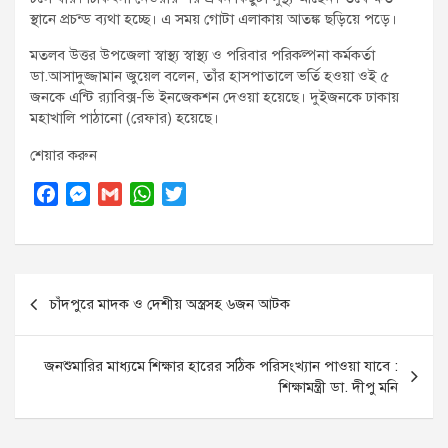
স্থানে প্রচন্ড ব্যথা হচ্ছে। এ সময় গোটা এলাকায় আতঙ্ক ছড়িয়ে পড়ে।
মতলব উত্তর উপজেলা স্বাস্থ্য স্বাস্থ্য ও পরিবার পরিকল্পনা কর্মকর্তা
ডা.আসাদুজ্জামান জুয়েল বলেন, তাঁর হাসপাতালে ভর্তি হওয়া ওই ৫
জনকে এন্টি র‌্যাবিক্স-ভি ইনজেকশন দেওয়া হয়েছে। দুইজনকে ঢাকায়
মহাখালি পাঠানো (রেফার) হয়েছে।
শেয়ার করুন
F
M
G
W
T
a
e
m
h
w
c
s
a
a
i
e
s
i
t
t
Post
b
e
l
s
t
চাঁদপুরে মাদক ও দেশীয় অস্ত্রসহ ৬জন আটক
o
n
A
e
navigation
o
g
p
r
k
e
p
জনশুমারির মাধ্যমে শিক্ষার হারের সঠিক পরিসংখ্যান পাওয়া যাবে :
r
শিক্ষামন্ত্রী ডা. দীপু মনি