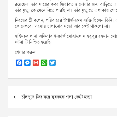
রয়েছেন। তার মায়ের কবর জিয়ারত ও দোয়ার জন্য বাড়িতে 
তাঁর মৃত্যু কে মেনে নিতে পারছি না। তাঁর মৃত্যুতে এলাকায় 
নিহতের স্ত্রী বলেন, পরিবারের উপার্জনক্রম ব্যক্তি ছিলেন ত
কে দেখবে। সংসার চালানোর মতো আর কেউ থাকলো না।
হাইমচর থানা অফিসার ইনচার্জ মোহাম্মদ মাহবুবুর রহমান মোল্লা 
ঘটনা টি নিশ্চিত হয়েছি।
শেয়ার করুন
F
M
G
W
T
a
e
m
h
w
c
s
a
a
i
e
s
i
t
t
b
e
l
s
t
Post
o
n
A
e
চাঁদপুরে নিজ ঘরে যুবককে গলা কেটে হত্যা
navigation
o
g
p
r
k
e
p
r